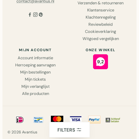
contact@avantius.nl
Verzenden & retourneren
Klantenservice
Klachtenregeling
Reviewbeleid
Cookieverklaring
Witgoed vergelijken
MIJN ACCOUNT
ONZE WINKEL
Account informatie
Herroeping aanvragen
Mijn bestellingen
Mijn tickets
Mijn verlanglijst
Alle producten
FILTERS
© 2026 Avantius