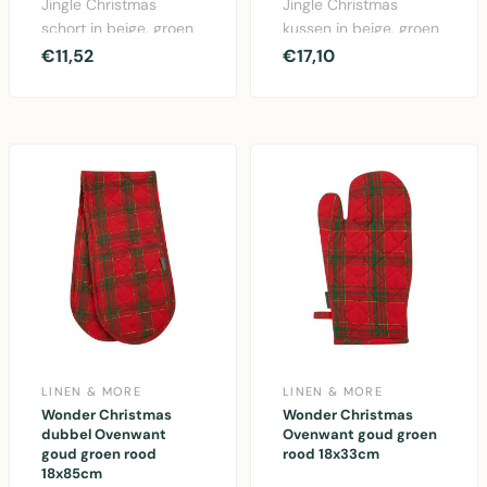
Jingle Christmas
Jingle Christmas
schort in beige, groen
kussen in beige, groen
en rood. Afmeting
en rood. 45x45cm
€11,52
€17,10
75x90cm, gemaakt
katoen kussen met
van k..
feest..
LINEN & MORE
LINEN & MORE
Wonder Christmas
Wonder Christmas
dubbel Ovenwant
Ovenwant goud groen
goud groen rood
rood 18x33cm
18x85cm