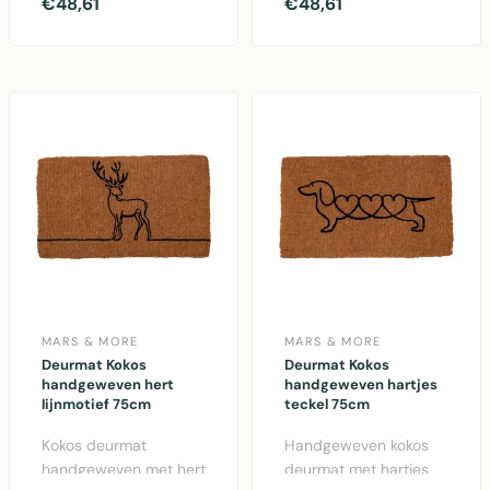
decoratief taxus bal
hartjesmotief.
€48,61
€48,61
design. Natuurlijke
75x45cm groot, multi
koko..
gekleurd. Duur..
MARS & MORE
MARS & MORE
Deurmat Kokos
Deurmat Kokos
handgeweven hert
handgeweven hartjes
lijnmotief 75cm
teckel 75cm
Kokos deurmat
Handgeweven kokos
handgeweven met hert
deurmat met hartjes