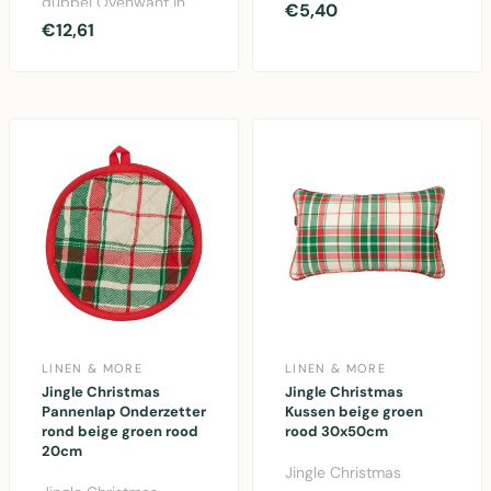
dubbel Ovenwant in
groen en rood.
€5,40
beige, groen en rood.
€12,61
Feestelijke katoen
18x85cm katoen.
ovenwant v..
Perfec..
LINEN & MORE
LINEN & MORE
Jingle Christmas
Jingle Christmas
Pannenlap Onderzetter
Kussen beige groen
rond beige groen rood
rood 30x50cm
20cm
Jingle Christmas