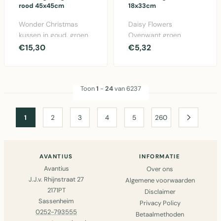
rood 45x45cm
18x33cm
Wonder Christmas
Daisy Flowers
kussen in goud, groen
Ovenwant groen
en rood. 45x45cm
18x33cm - Praktische
€15,30
€5,32
katoen kussen met
katoenen ovenwant
festie..
met bloemenp..
Toon
1
-
24
van 6237
1
2
3
4
5
260
AVANTIUS
INFORMATIE
Avantius
Over ons
J.J.v. Rhijnstraat 27
Algemene voorwaarden
2171PT
Disclaimer
Sassenheim
Privacy Policy
0252-793555
Betaalmethoden