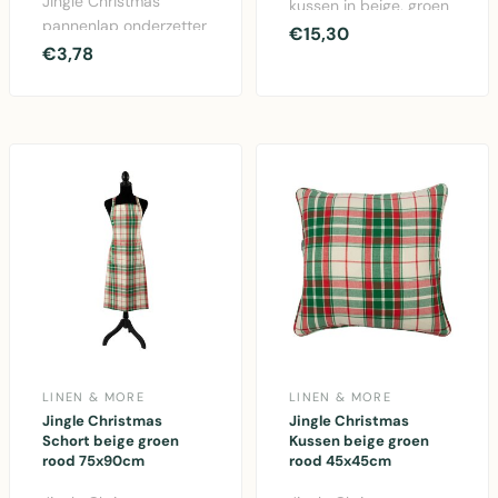
Jingle Christmas
kussen in beige, groen
pannenlap onderzetter
en rood. Afmetingen
€15,30
rond 20cm in beige,
€3,78
30x50cm, gemaakt
groen en rood. Katoen..
van..
LINEN & MORE
LINEN & MORE
Jingle Christmas
Jingle Christmas
Schort beige groen
Kussen beige groen
rood 75x90cm
rood 45x45cm