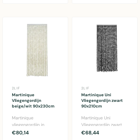
met fluwelen bekled..
ma..
2LIF
2LIF
Martinique
Martinique Uni
Vliegengordijn
Vliegengordijn zwart
beige/wit 90x230cm
90x210cm
Martinique
Martinique Uni
vliegengordijn in
Vliegengordijn zwart
beige/wit, 90x230cm.
90x210cm - Duurzaam
€80,14
€68,44
Gemaakt van
polypropyleen