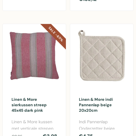
duurzaam en
vliegengordijn met ..
gemakkelijk scho..
SALE -60%
Linen & More
Linen & More indi
sierkussen streep
Pannenlap beige
45x45 dark pink
20x20cm
Linen & More kussen
Indi Pannenlap
met verticale strepen
Onderzetter beige
45x45 cm in
20x20cm van Linen &