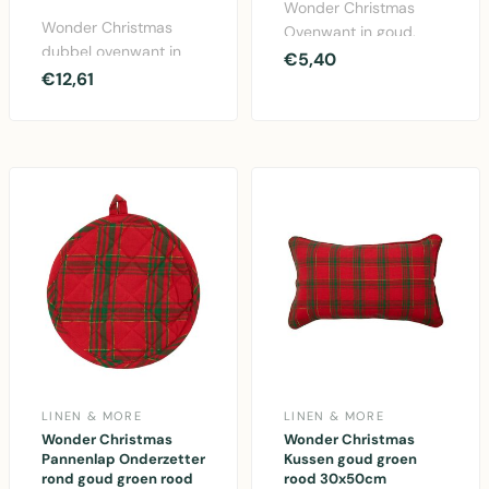
Wonder Christmas
Wonder Christmas
Ovenwant in goud,
dubbel ovenwant in
groen en rood.
€5,40
goud, groen en rood.
€12,61
Festieve keukentextiel
18x85cm groot,
van kat..
gemaakt ..
LINEN & MORE
LINEN & MORE
Wonder Christmas
Wonder Christmas
Pannenlap Onderzetter
Kussen goud groen
rond goud groen rood
rood 30x50cm