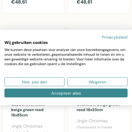
lijnmotief. 75x45cm,
en teckel design. 75cm
€48,61
€48,61
natuurlijke kokosvezel, ..
breed, 45cm diep. D..
Privacybeleid
Wij gebruiken cookies
We kunnen deze plaatsen voor analyse van onze bezoekersgegevens, om
onze website te verbeteren, gepersonaliseerde inhoud te tonen en om u
een geweldige website-ervaring te bieden. Voor meer informatie over de
cookies die we gebruiken opent u de instellingen.
Nee, pas aan
Weigeren
Accepteer alles
LINEN & MORE
LINEN & MORE
Jingle Christmas
Jingle Christmas
dubbel Ovenwant
Ovenwant beige groen
beige groen rood
rood 18x33cm
18x85cm
Jingle Christmas
Jingle Christmas
Ovenwant in beige,