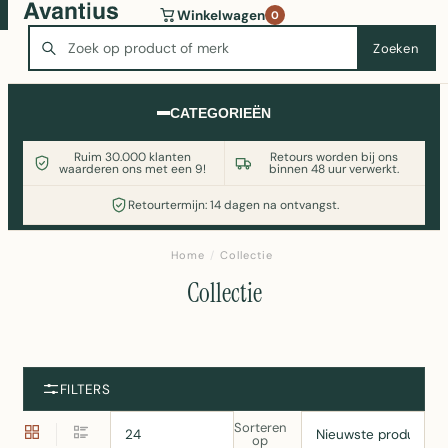
Wasmachine of koelkast nodig? Vergelijk alle prijzen op
Winkelwagen
0
Witgoedaanbod.nl
Zoeken
Zoeken
CATEGORIEËN
Ruim 30.000 klanten
Retours worden bij ons
waarderen ons met een 9!
binnen 48 uur verwerkt.
Retourtermijn: 14 dagen na ontvangst.
Home
/
Collectie
Collectie
FILTERS
Sorteren
op