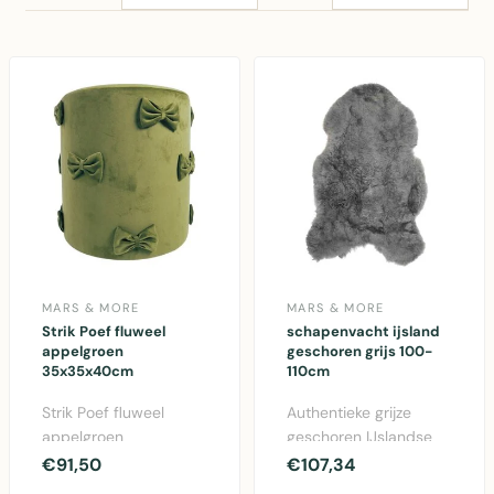
MARS & MORE
MARS & MORE
Strik Poef fluweel
schapenvacht ijsland
appelgroen
geschoren grijs 100-
35x35x40cm
110cm
Strik Poef fluweel
Authentieke grijze
appelgroen
geschoren IJslandse
35x35x40cm -
schapenvacht van
€91,50
€107,34
Comfortabele poef
100-110cm. Natuurlijk