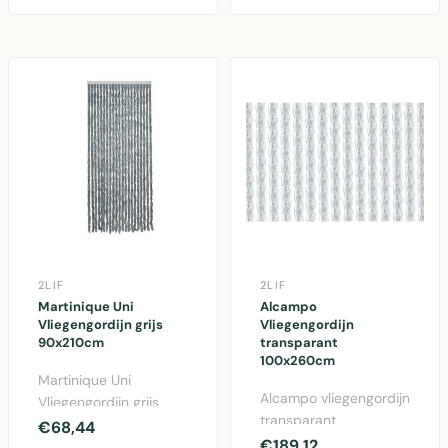
polypropyleen met ..
vliegengor..
2LIF
2LIF
Martinique Uni
Alcampo
Vliegengordijn grijs
Vliegengordijn
90x210cm
transparant
100x260cm
Martinique Uni
Alcampo vliegengordijn
Vliegengordijn grijs
transparant
90x210cm -
€68,44
100x260cm - PVC,
€189,12
Polypropyleen