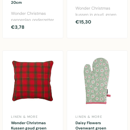
20cm
Wonder Christmas
Wonder Christmas
kussen in goud, groen
pannenlap onderzetter
en rood. 30x50cm
€15,30
rond in goud, groen en
€3,78
katoen kussen met
rood. Ø20cm katoe..
feeste..
LINEN & MORE
LINEN & MORE
Wonder Christmas
Daisy Flowers
Kussen goud groen
Ovenwant groen