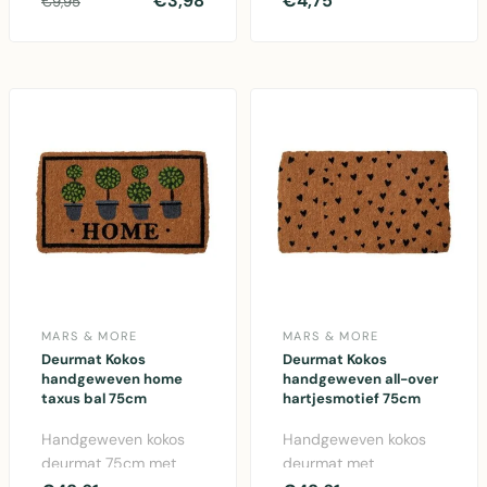
€3,98
€4,75
€9,95
donkerroze. Gemaakt
More. Katoen
van ka..
pannenlap perf..
MARS & MORE
MARS & MORE
Deurmat Kokos
Deurmat Kokos
handgeweven home
handgeweven all-over
taxus bal 75cm
hartjesmotief 75cm
Handgeweven kokos
Handgeweven kokos
deurmat 75cm met
deurmat met