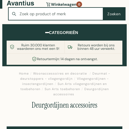
Wasmachine of koelkast nodig? Vergelijk alle prijzen op
Winkelwagen
0
Witgoedaanbod.nl
Zoeken
Zoeken
CATEGORIEËN
Ruim 30.000 klanten
Retours worden bij ons
waarderen ons met een 9!
binnen 48 uur verwerkt.
Retourtermijn: 14 dagen na ontvangst.
Home
/
Woonaccessoires en decoratie
/
Deurmat -
deurstoppers - vliegengordijn
/
Vliegengordijnen -
insectengordijnen
/
Sun Arts vliegengordijnen en
toebehoren
/
Sun Arts toebehoren
/
Deurgordijnen
accessoires
Deurgordijnen accessoires