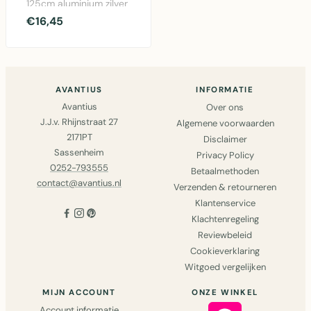
125cm aluminium zilver
- montageprofielstrip
€16,45
voor vliegengord..
AVANTIUS
INFORMATIE
Avantius
Over ons
J.J.v. Rhijnstraat 27
Algemene voorwaarden
2171PT
Disclaimer
Sassenheim
Privacy Policy
0252-793555
Betaalmethoden
contact@avantius.nl
Verzenden & retourneren
Klantenservice
Klachtenregeling
Reviewbeleid
Cookieverklaring
Witgoed vergelijken
MIJN ACCOUNT
ONZE WINKEL
Account informatie