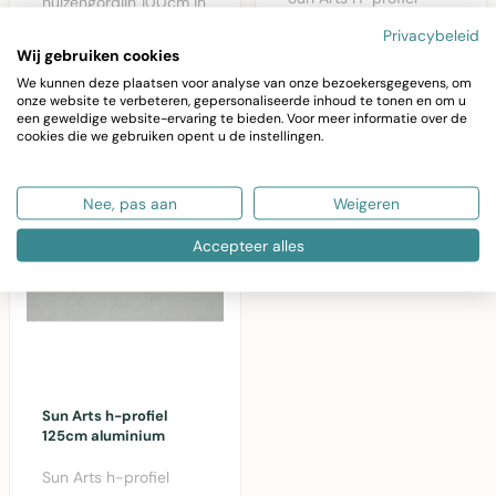
hulzengordijn 100cm in
100cm aluminium
aluminium zilver -
€18,26
Privacybeleid
bevestigingsrail voor
€12,85
vervangingsonderde..
Wij gebruiken cookies
vliegengordijnen..
We kunnen deze plaatsen voor analyse van onze bezoekersgegevens, om
onze website te verbeteren, gepersonaliseerde inhoud te tonen en om u
een geweldige website-ervaring te bieden. Voor meer informatie over de
cookies die we gebruiken opent u de instellingen.
Nee, pas aan
Weigeren
Accepteer alles
Sun Arts h-profiel
125cm aluminium
Sun Arts h-profiel