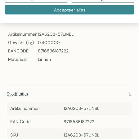
Linen & More Cushion Levy Check – Linnen Sierkussen 30x50 cm
Accepteer alles
Specificaties
Artikelnummer
12A6203-57LINBL
Gewicht (kg)
0.400000
EANCODE
8716536187222
Materiaal
Linnen
Specificaties
Artikelnummer
12A6203-57LINBL
EAN Code
8716536187222
SKU
12A6203-57LINBL