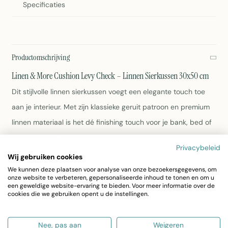
Specificaties
Productomschrijving
Linen & More Cushion Levy Check – Linnen Sierkussen 30x50 cm
Dit stijlvolle linnen sierkussen voegt een elegante touch toe
aan je interieur. Met zijn klassieke geruit patroon en premium
linnen materiaal is het dé finishing touch voor je bank, bed of
favoriete stoel.
Privacybeleid
Wij gebruiken cookies
Afmeting: 30 x 50 cm
We kunnen deze plaatsen voor analyse van onze bezoekersgegevens, om
Materiaal: 100% linnen
onze website te verbeteren, gepersonaliseerde inhoud te tonen en om u
een geweldige website-ervaring te bieden. Voor meer informatie over de
Kleur: Blauw met witte ruit
cookies die we gebruiken opent u de instellingen.
Gewicht: 400 gram
Artikelnummer: 12A6203-57LINBL
Duurzaam en onderhoudsvriendelijk
Nee, pas aan
Weigeren