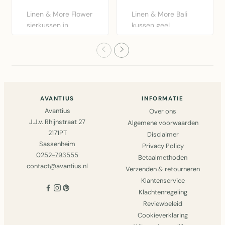
Linen & More Flower
Linen & More Bali
sierkussen in
kussen geel
bordeaux rood.
30x50cm - zacht
Diameter 40..
katoenen kusse..
AVANTIUS
INFORMATIE
Avantius
Over ons
J.J.v. Rhijnstraat 27
Algemene voorwaarden
2171PT
Disclaimer
Sassenheim
Privacy Policy
0252-793555
Betaalmethoden
contact@avantius.nl
Verzenden & retourneren
Klantenservice
Klachtenregeling
Reviewbeleid
Cookieverklaring