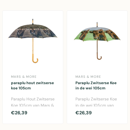
MARS & MORE
MARS & MORE
paraplu hout zwitserse
Paraplu Zwitserse Koe
koe 105cm
in de wei 105cm
Paraplu Hout Zwitserse
Paraplu Zwitserse Koe
Koe 105cm van Mars &
in de wei 105cm van
More. Leuke
Mars & More. Kleurrijke
€26,39
€26,39
decoratieve paraplu
polyester para..
met ..