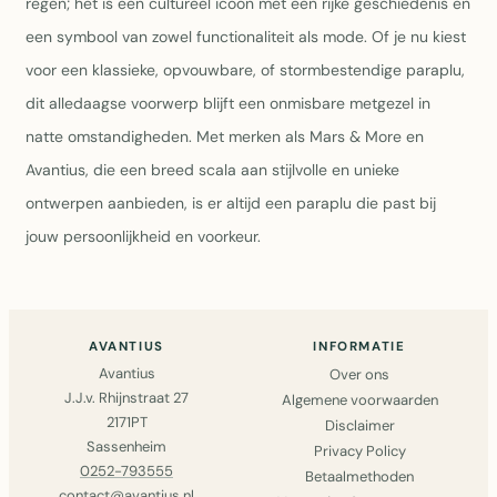
regen; het is een cultureel icoon met een rijke geschiedenis en
een symbool van zowel functionaliteit als mode. Of je nu kiest
voor een klassieke, opvouwbare, of stormbestendige paraplu,
dit alledaagse voorwerp blijft een onmisbare metgezel in
natte omstandigheden. Met merken als Mars & More en
Avantius, die een breed scala aan stijlvolle en unieke
ontwerpen aanbieden, is er altijd een paraplu die past bij
jouw persoonlijkheid en voorkeur.
AVANTIUS
INFORMATIE
Avantius
Over ons
J.J.v. Rhijnstraat 27
Algemene voorwaarden
2171PT
Disclaimer
Sassenheim
Privacy Policy
0252-793555
Betaalmethoden
contact@avantius.nl