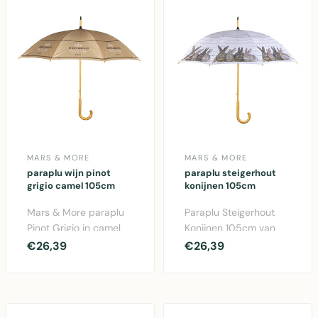
MARS & MORE
MARS & MORE
paraplu wijn pinot
paraplu steigerhout
grigio camel 105cm
konijnen 105cm
Mars & More paraplu
Paraplu Steigerhout
Pinot Grigio in camel
Konijnen 105cm van
beige. Elegant design
Mars & More. Leuke
€26,39
€26,39
met 105cm diamet..
paraplu met
konijnenpr..