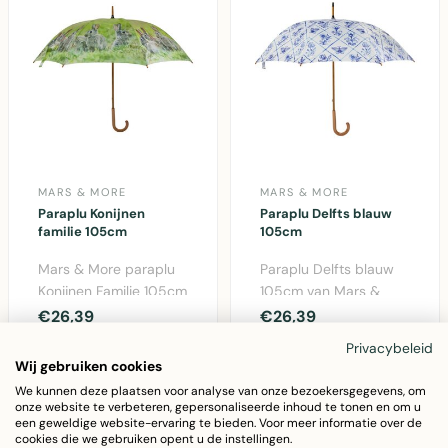
MARS & MORE
MARS & MORE
Paraplu Konijnen
Paraplu Delfts blauw
familie 105cm
105cm
Mars & More paraplu
Paraplu Delfts blauw
Konijnen Familie 105cm
105cm van Mars &
- kleurrijke polyester
More. Klassieke
€26,39
€26,39
paraplu met sc..
paraplu met
Privacybeleid
traditioneel D..
Wij gebruiken cookies
We kunnen deze plaatsen voor analyse van onze bezoekersgegevens, om
onze website te verbeteren, gepersonaliseerde inhoud te tonen en om u
een geweldige website-ervaring te bieden. Voor meer informatie over de
cookies die we gebruiken opent u de instellingen.