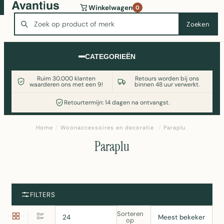
Wasmachine of koelkast nodig? Vergelijk alle prijzen op
Winkelwagen
0
Witgoedaanbod.nl
Zoeken
Zoeken
CATEGORIEËN
Ruim 30.000 klanten
Retours worden bij ons
waarderen ons met een 9!
binnen 48 uur verwerkt.
Retourtermijn: 14 dagen na ontvangst.
Home
/
Woonaccessoires en decoratie
/
Paraplu
Paraplu
FILTERS
Sorteren
op