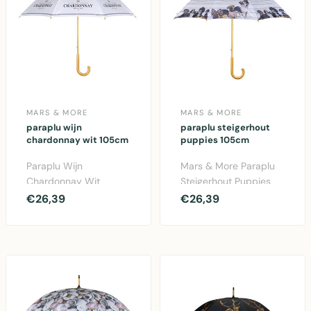
MARS & MORE
MARS & MORE
paraplu wijn
paraplu steigerhout
chardonnay wit 105cm
puppies 105cm
Paraplu Wijn
Mars & More Paraplu
Chardonnay Wit
Steigerhout Puppies
105cm van Mars &
105cm - Kleurrijke
€26,39
€26,39
More. Stijlvolle
kindervriendelijke pa..
polyester paraplu ..