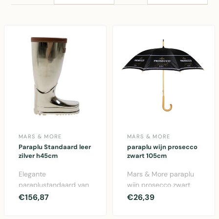
MARS & MORE
MARS & MORE
Paraplu Standaard leer
paraplu wijn prosecco
zilver h45cm
zwart 105cm
Elegante
Mars & More paraplu
paraplustandaard van
wijn prosecco zwart
Mars & More in zilver
105cm - Elegante
€156,87
€26,39
met leren afwerking.
polyester paraplu met
Hoogte ..
w..