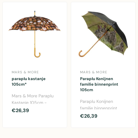
MARS & MORE
MARS & MORE
paraplu kastanje
Paraplu Konijnen
105cm*
familie binnenprint
105cm
Mars & More Paraplu
Paraplu Konijnen
Kastanje 105cm -
familie binnenprint
Stijlvolle tuinparaplu
€26,39
105cm van Mars &
€26,39
van polyester met 10..
More. Leuke paraplu
met sc..