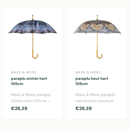
MARS & MORE
MARS & MORE
paraplu winter hert
paraplu hout hart
105cm
105cm
Mars & More paraplu
Mars & More paraplu
Winter Hert 105cm -
met houten handvat
Grote paraplu met
en hartvormig design.
€26,39
€26,39
schattig hert design. ..
105cm groot, polyes..