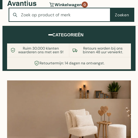
Wasmachine of koelkast nodig? Vergelijk alle prijzen op
Winkelwagen
0
Witgoedaanbod.nl
Zoeken
Zoeken
CATEGORIEËN
Ruim 30.000 klanten
Retours worden bij ons
waarderen ons met een 9!
binnen 48 uur verwerkt.
Retourtermijn: 14 dagen na ontvangst.