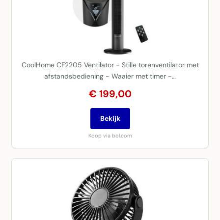
CoolHome CF2205 Ventilator - Stille torenventilator met
afstandsbediening - Waaier met timer -…
€ 199,00
Bekijk
Koop via bol.com