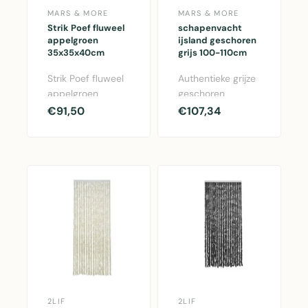
MARS & MORE
MARS & MORE
Strik Poef fluweel
schapenvacht
appelgroen
ijsland geschoren
35x35x40cm
grijs 100-110cm
Strik Poef fluweel
Authentieke grijze
appelgroen
geschoren
35x35x40cm -
IJslandse
€91,50
€107,34
Comfortabele
schapenvacht van
poef met fluwelen
100-110cm.
bekled..
Natuurlijk ma..
2LIF
2LIF