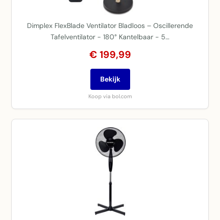
Dimplex FlexBlade Ventilator Bladloos – Oscillerende
Tafelventilator - 180° Kantelbaar - 5…
€ 199,99
Bekijk
Koop via bol.com