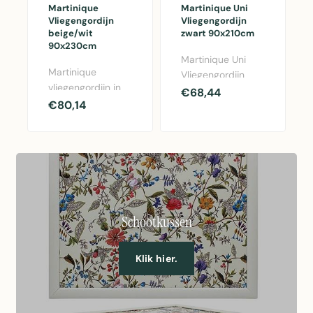
Martinique
Martinique Uni
Vliegengordijn
Vliegengordijn
beige/wit
zwart 90x210cm
90x230cm
Martinique Uni
Martinique
Vliegengordijn
vliegengordijn in
zwart 90x210cm -
€68,44
beige/wit,
€80,14
Duurzaam
90x230cm.
polypropyleen
Gemaakt van
vliegengor..
polypropyleen
met ..
Schootkussen
Klik hier.