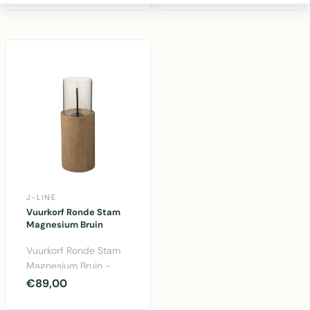
hoog, neu..
magnesium..
J-LINE
Vuurkorf Ronde Stam
Magnesium Bruin
Vuurkorf Ronde Stam
Magnesium Bruin -
compacte vuurkorf
€89,00
voor tuin en terras met