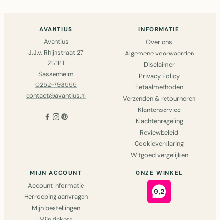
..
AVANTIUS
INFORMATIE
Avantius
Over ons
J.J.v. Rhijnstraat 27
Algemene voorwaarden
2171PT
Disclaimer
Sassenheim
Privacy Policy
0252-793555
Betaalmethoden
contact@avantius.nl
Verzenden & retourneren
Klantenservice
Klachtenregeling
Reviewbeleid
Cookieverklaring
Witgoed vergelijken
MIJN ACCOUNT
ONZE WINKEL
Account informatie
Herroeping aanvragen
Mijn bestellingen
Mijn tickets