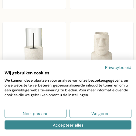
cm hoog, geschikt vo..
Privacybeleid
Wij gebruiken cookies
We kunnen deze plaatsen voor analyse van onze bezoekersgegevens, om
onze website te verbeteren, gepersonaliseerde inhoud te tonen en om u
een geweldige website-ervaring te bieden. Voor meer informatie over de
J-LINE
J-LINE
cookies die we gebruiken opent u de instellingen.
Vuurkorfzuil Mgo Grijs
Vuurkorf Moai Mgo
Grijs
Vuurkorfzuil Mgo Grijs
Nee, pas aan
Weigeren
Vuurkorf Moai Mgo
– elegante
Grijs – decoratief
Accepteer alles
tuindecoratie van
€89,00
tuinobject in modern
€66,90
magnesium, 65 cm
design met