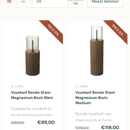
op
SALE 0%
SALE 0%
J-LINE
J-LINE
Vuurkorf Ronde Stam
Vuurkorf Ronde Stam
Magnesium Bruin Klein
Magnesium Bruin
Medium
Compacte vuurkorf in
Ronde vuurkorf van
bruin magnesium met
magnesium in bruin
ronde stam, 65 cm
€89,00
€89,00
met centrale stam, 88
€119,00
hoog, ideaal voor kle..
€119,00