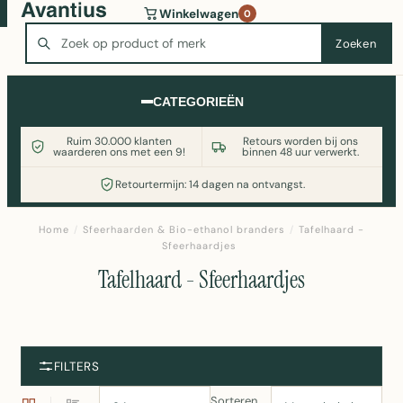
Wasmachine of koelkast nodig? Vergelijk alle prijzen op
Winkelwagen
0
Witgoedaanbod.nl
Zoeken
Zoeken
CATEGORIEËN
Ruim 30.000 klanten
Retours worden bij ons
waarderen ons met een 9!
binnen 48 uur verwerkt.
Retourtermijn: 14 dagen na ontvangst.
Home
/
Sfeerhaarden & Bio-ethanol branders
/
Tafelhaard -
Sfeerhaardjes
Tafelhaard - Sfeerhaardjes
FILTERS
Sorteren