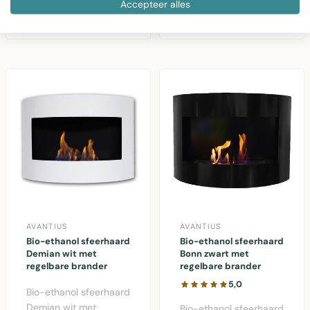
Accepteer alles
regelbare brander -
brander voor
€320,00
€240,00
wandmonteerbare
wandmontage,
decor..
volledig..
AVANTIUS
AVANTIUS
Bio-ethanol sfeerhaard
Bio-ethanol sfeerhaard
Demian wit met
Bonn zwart met
regelbare brander
regelbare brander
5,0
Bio-ethanol sfeerhaard
Demian wit met
Bio-ethanol sfeerhaard