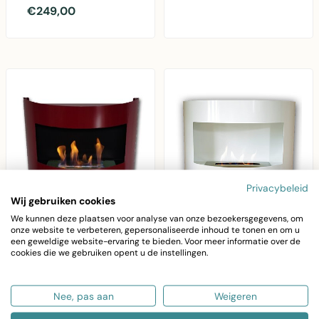
wandmontage zond..
regelbare brander voor
€249,00
sfeervolle warm..
Privacybeleid
Wij gebruiken cookies
We kunnen deze plaatsen voor analyse van onze bezoekersgegevens, om
onze website te verbeteren, gepersonaliseerde inhoud te tonen en om u
AVANTIUS
een geweldige website-ervaring te bieden. Voor meer informatie over de
Bio-ethanol sfeerhaard
Bio-ethanol sfeerhaard
cookies die we gebruiken opent u de instellingen.
Demian rood met
Bonn wit met regelbare
regelbare brander
brander
Nee, pas aan
Weigeren
Bio-ethanol sfeerhaard
Bio-ethanol sfeerhaard
Demian rood met
Bonn wit met regelbare