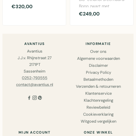
regelbare brander –
€320,00
Bonn zwart met
wandmonteerbare
regelbare brander voor
€249,00
open..
sfeervolle warmte z..
AVANTIUS
INFORMATIE
Avantius
Over ons
J.J.v. Rhijnstraat 27
Algemene voorwaarden
2171PT
Disclaimer
Sassenheim
Privacy Policy
0252-793555
Betaalmethoden
contact@avantius.nl
Verzenden & retourneren
Klantenservice
Klachtenregeling
Reviewbeleid
Cookieverklaring
Witgoed vergelijken
MIJN ACCOUNT
ONZE WINKEL