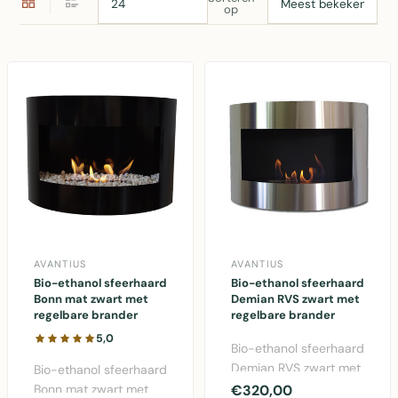
op
AVANTIUS
AVANTIUS
Bio-ethanol sfeerhaard
Bio-ethanol sfeerhaard
Bonn mat zwart met
Demian RVS zwart met
regelbare brander
regelbare brander
5,0
Bio-ethanol sfeerhaard
Demian RVS zwart met
Bio-ethanol sfeerhaard
regelbare brander -
Bonn mat zwart met
€320,00