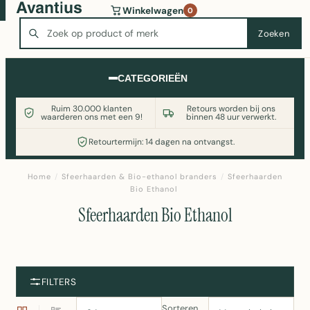
Wasmachine of koelkast nodig? Vergelijk alle prijzen op
Winkelwagen
0
Witgoedaanbod.nl
Zoeken
Zoeken
CATEGORIEËN
Ruim 30.000 klanten
Retours worden bij ons
waarderen ons met een 9!
binnen 48 uur verwerkt.
Retourtermijn: 14 dagen na ontvangst.
Home
/
Sfeerhaarden & Bio-ethanol branders
/
Sfeerhaarden
Bio Ethanol
Sfeerhaarden Bio Ethanol
FILTERS
Sorteren