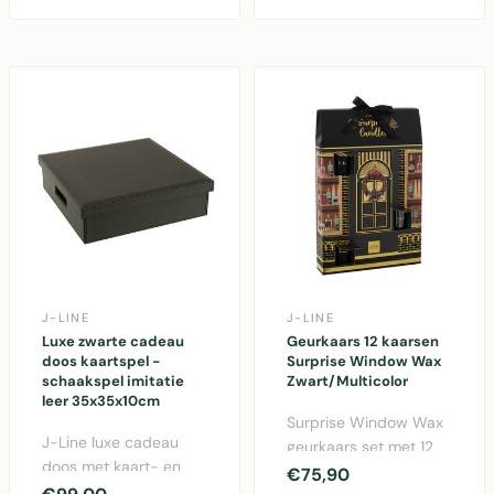
J-LINE
J-LINE
Luxe zwarte cadeau
Geurkaars 12 kaarsen
doos kaartspel -
Surprise Window Wax
schaakspel imitatie
Zwart/Multicolor
leer 35x35x10cm
Surprise Window Wax
J-Line luxe cadeau
geurkaars set met 12
doos met kaart- en
kaarsen in zwart met
€75,90
schaakspel in zwart