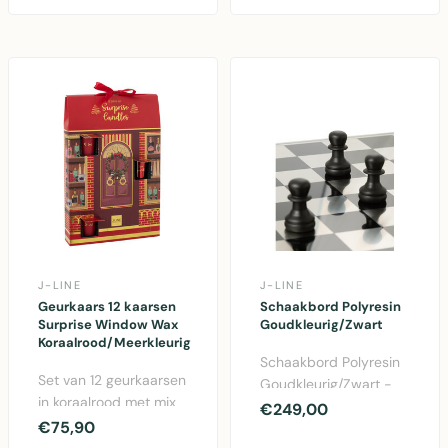
stevige ..
me..
J-LINE
J-LINE
Geurkaars 12 kaarsen
Schaakbord Polyresin
Surprise Window Wax
Goudkleurig/Zwart
Koraalrood/Meerkleurig
Schaakbord Polyresin
Set van 12 geurkaarsen
Goudkleurig/Zwart -
in koraalrood met mix
Decoratief speelbord
€249,00
van verschillende
€75,90
met goud en zwart ..
geuren – ideaal..