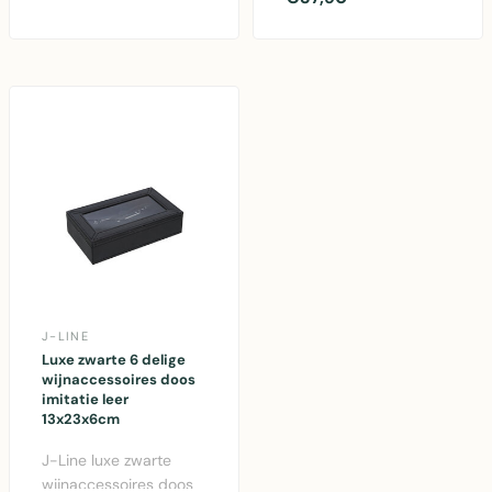
geïntegreerde spiegel,
afwerking en fluwele..
30x19x..
J-LINE
Luxe zwarte 6 delige
wijnaccessoires doos
imitatie leer
13x23x6cm
J-Line luxe zwarte
wijnaccessoires doos