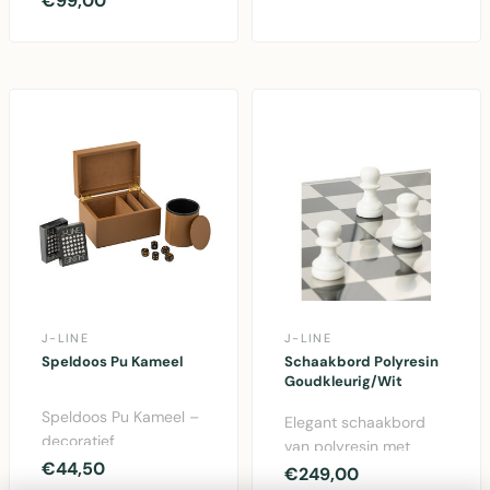
€99,00
mix van diverse ge..
imitatieleer, 35x35x10..
J-LINE
J-LINE
Speldoos Pu Kameel
Schaakbord Polyresin
Goudkleurig/Wit
Speldoos Pu Kameel –
Elegant schaakbord
decoratief
van polyresin met
opbergkistje in warm
€44,50
goudkleurige en witte
€249,00
bruin uit de Winter