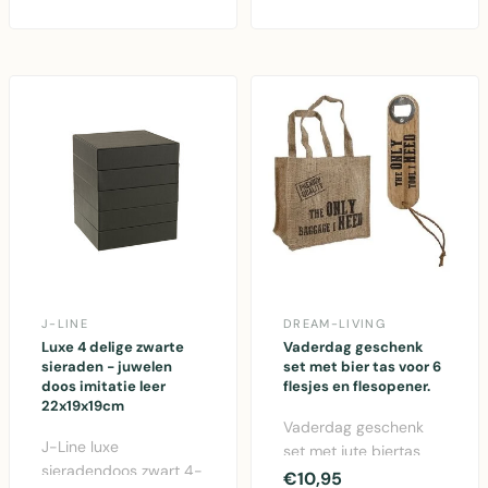
kunstleer, compact
compacte opbe..
opbergvak ..
J-LINE
DREAM-LIVING
Luxe 4 delige zwarte
Vaderdag geschenk
sieraden - juwelen
set met bier tas voor 6
doos imitatie leer
flesjes en flesopener.
22x19x19cm
Vaderdag geschenk
J-Line luxe
set met jute biertas
sieradendoos zwart 4-
voor 6 flesjes en
€10,95