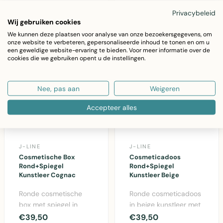
velden, 61x61 cm, dec..
2025-..
Privacybeleid
Wij gebruiken cookies
We kunnen deze plaatsen voor analyse van onze bezoekersgegevens, om
onze website te verbeteren, gepersonaliseerde inhoud te tonen en om u
een geweldige website-ervaring te bieden. Voor meer informatie over de
cookies die we gebruiken opent u de instellingen.
Nee, pas aan
Weigeren
Accepteer alles
J-LINE
J-LINE
Cosmetische Box
Cosmeticadoos
Rond+Spiegel
Rond+Spiegel
Kunstleer Cognac
Kunstleer Beige
Ronde cosmetische
Ronde cosmeticadoos
box met spiegel in
in beige kunstleer met
cognackleurig
geïntegreerde spiegel,
€39,50
€39,50