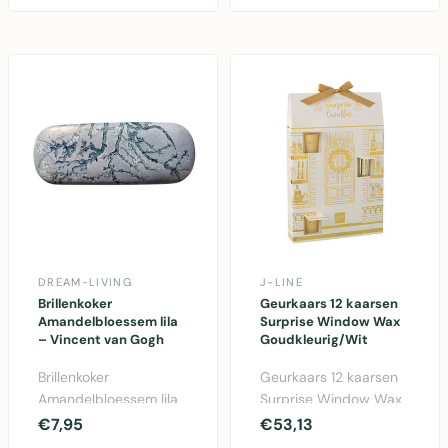
DREAM-LIVING
J-LINE
Brillenkoker
Geurkaars 12 kaarsen
Amandelbloessem lila
Surprise Window Wax
– Vincent van Gogh
Goudkleurig/Wit
Brillenkoker
Geurkaars 12 kaarsen
Amandelbloessem lila
Surprise Window Wax
geïnspireerd op
Goudkleurig/Wit -
€7,95
€53,13
Vincent van Gogh –
wintergeurkaarsset