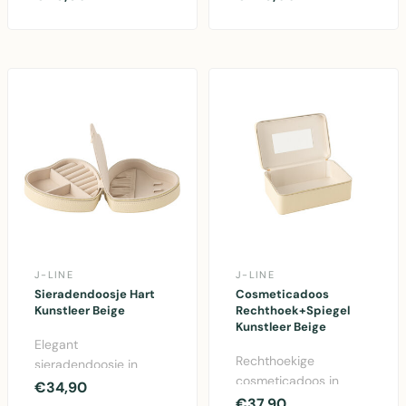
stijl met authentiek..
cm uit de..
J-LINE
J-LINE
Sieradendoosje Hart
Cosmeticadoos
Kunstleer Beige
Rechthoek+Spiegel
Kunstleer Beige
Elegant
Rechthoekige
sieradendoosje in
cosmeticadoos in
hartvorming design
€34,90
beige kunstleer met
€37,90
met kunstleren