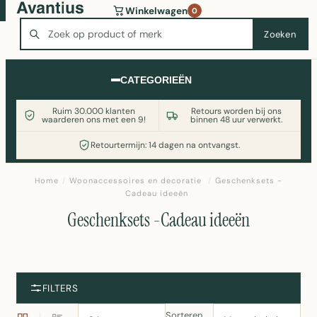
Wasmachine of koelkast nodig? Vergelijk alle prijzen op
Winkelwagen
0
Witgoedaanbod.nl
Zoeken
Zoeken
CATEGORIEËN
Ruim 30.000 klanten
Retours worden bij ons
waarderen ons met een 9!
binnen 48 uur verwerkt.
Retourtermijn: 14 dagen na ontvangst.
Home
/
Woonaccessoires en decoratie
/
Geschenksets -
Cadeau ideeën
Geschenksets -Cadeau ideeën
FILTERS
Sorteren