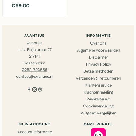
met 6 onderdelen in
€59,00
imitatie leer, perfe..
AVANTIUS
INFORMATIE
Avantius
Over ons
J.J.v. Rhijnstraat 27
Algemene voorwaarden
2171PT
Disclaimer
Sassenheim
Privacy Policy
0252-793555
Betaalmethoden
contact@avantius.nl
Verzenden & retourneren
Klantenservice
Klachtenregeling
Reviewbeleid
Cookieverklaring
Witgoed vergelijken
MIJN ACCOUNT
ONZE WINKEL
Account informatie