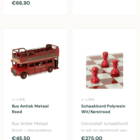
delig met imitatieleer –
€66,90
houten flesopener..
elegante juwelendoos..
J-LINE
J-LINE
Bus Antiek Metaal
Schaakbord Polyresin
Rood
Wit/Kerstrood
Bus Antiek Metaal
Decoratief schaakbord
Rood – decoratieve
in wit en kerstrood van
opbergbus in vintage
polyresin en glas, 61x61
€45,50
€275,00