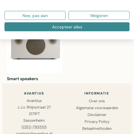
Slimme thermostaten
Slimme verlichting
Nee, pas aan
Weigeren
Accepteer alles
Smart speakers
AVANTIUS
INFORMATIE
Avantius
Over ons
J.J.v. Rhijnstraat 27
Algemene voorwaarden
2171PT
Disclaimer
Sassenheim
Privacy Policy
0252-793555
Betaalmethoden
contact@avantius.nl