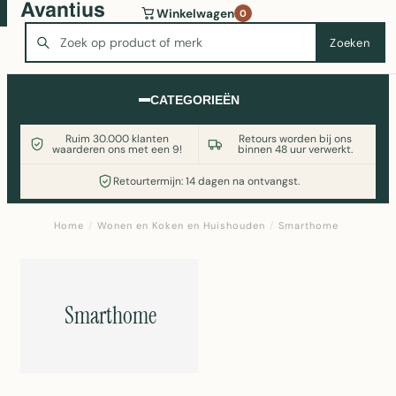
Wasmachine of koelkast nodig? Vergelijk alle prijzen op
Winkelwagen
0
Witgoedaanbod.nl
Zoeken
Zoeken
CATEGORIEËN
Ruim 30.000 klanten
Retours worden bij ons
waarderen ons met een 9!
binnen 48 uur verwerkt.
Retourtermijn: 14 dagen na ontvangst.
Home
/
Wonen en Koken en Huishouden
/
Smarthome
Smarthome