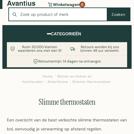
Wasmachine of koelkast nodig? Vergelijk alle prijzen op
Winkelwagen
0
Witgoedaanbod.nl
Zoeken
Zoeken
CATEGORIEËN
Ruim 30.000 klanten
Retours worden bij ons
waarderen ons met een 9!
binnen 48 uur verwerkt.
Retourtermijn: 14 dagen na ontvangst.
Home
/
Wonen en Koken en
Huishouden
/
Smarthome
/
Slimme thermostaten
Slimme thermostaten
Een overzicht van de best verkochte slimme thermostaten van
bol, eenvoudig je verwarming op afstand regelen.