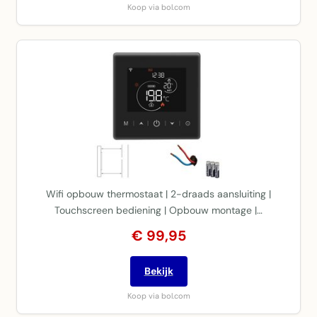
Koop via bol.com
Wifi opbouw thermostaat | 2-draads aansluiting |
Touchscreen bediening | Opbouw montage |…
€ 99,95
Bekijk
Koop via bol.com