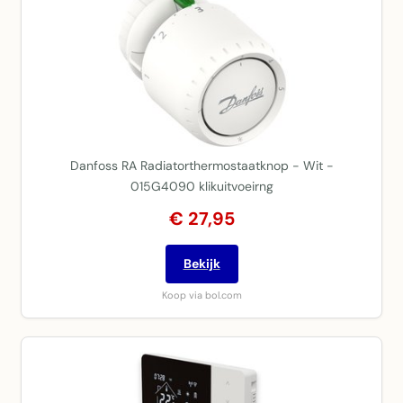
Danfoss RA Radiatorthermostaatknop - Wit -
015G4090 klikuitvoeirng
€ 27,95
Bekijk
Koop via bol.com