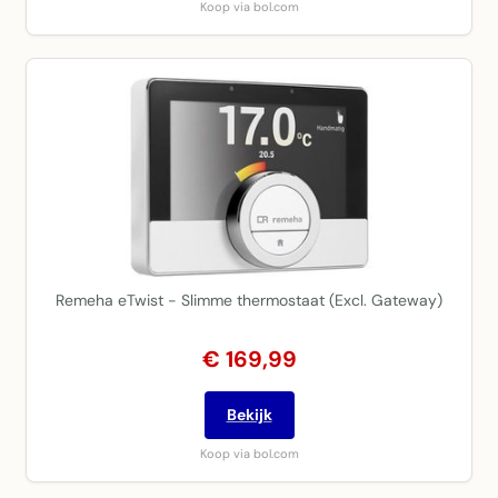
Koop via bol.com
Remeha eTwist - Slimme thermostaat (Excl. Gateway)
€ 169,99
Bekijk
Koop via bol.com