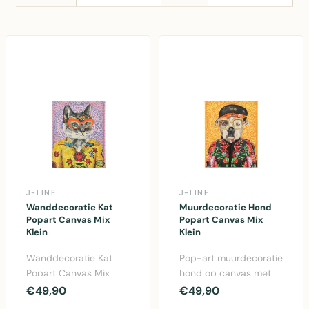
J-LINE
J-LINE
Wanddecoratie Kat
Muurdecoratie Hond
Popart Canvas Mix
Popart Canvas Mix
Klein
Klein
Wanddecoratie Kat
Pop-art muurdecoratie
Popart Canvas Mix
hond op canvas met
Klein – Levendige
dennenhout frame,
€49,90
€49,90
popart-
50x40 cm, ideaal