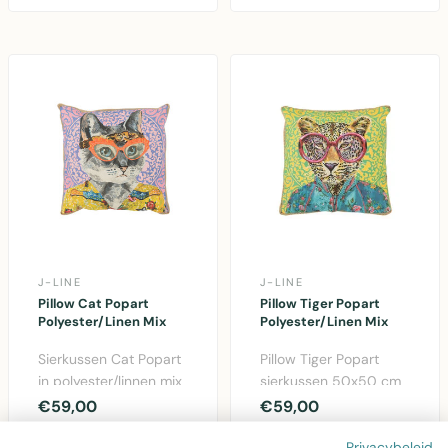
wandschildering m..
voor..
J-LINE
J-LINE
Pillow Cat Popart
Pillow Tiger Popart
Polyester/Linen Mix
Polyester/Linen Mix
Sierkussen Cat Popart
Pillow Tiger Popart
in polyester/linnen mix
sierkussen 50x50 cm
– 50x50 cm met
met grafisch
€59,00
€59,00
speelse kattenafb..
tijgermotief in pop-
Privacybeleid
artstij..