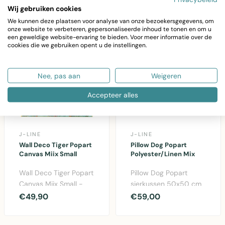
Wij gebruiken cookies
We kunnen deze plaatsen voor analyse van onze bezoekersgegevens, om
onze website te verbeteren, gepersonaliseerde inhoud te tonen en om u
een geweldige website-ervaring te bieden. Voor meer informatie over de
cookies die we gebruiken opent u de instellingen.
Nee, pas aan
Weigeren
Accepteer alles
J-LINE
J-LINE
Wall Deco Tiger Popart
Pillow Dog Popart
Canvas Miix Small
Polyester/Linen Mix
Wall Deco Tiger Popart
Pillow Dog Popart
Canvas Miix Small -
sierkussen 50x50 cm
moderne
in linnen en canvas mix
€49,90
€59,00
wanddecoratie met
met speels hondent..
tijgermotie..