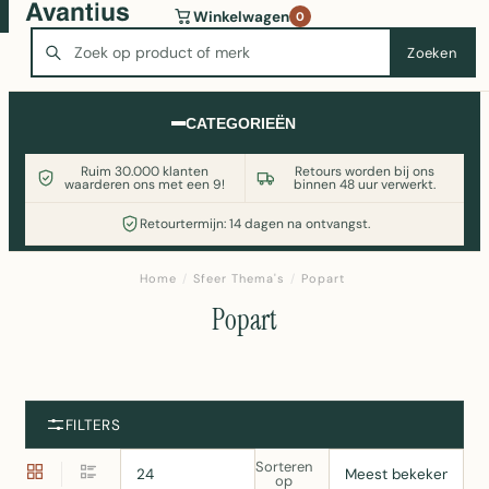
Wasmachine of koelkast nodig? Vergelijk alle prijzen op
Winkelwagen
0
Witgoedaanbod.nl
Zoeken
Zoeken
CATEGORIEËN
Ruim 30.000 klanten
Retours worden bij ons
waarderen ons met een 9!
binnen 48 uur verwerkt.
Retourtermijn: 14 dagen na ontvangst.
Home
/
Sfeer Thema's
/
Popart
Popart
FILTERS
Sorteren
op