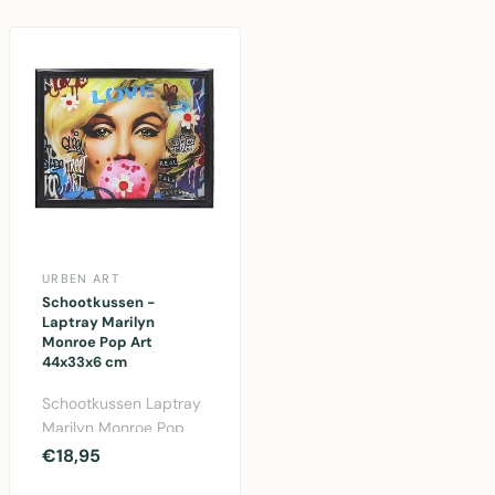
URBEN ART
Schootkussen -
Laptray Marilyn
Monroe Pop Art
44x33x6 cm
Schootkussen Laptray
Marilyn Monroe Pop
Art design -
€18,95
comfortabel kussen