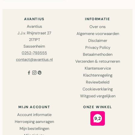
44x33 cm..
AVANTIUS
INFORMATIE
Avantius
Over ons
J.J.v. Rhijnstraat 27
Algemene voorwaarden
2171PT
Disclaimer
Sassenheim
Privacy Policy
0252-793555
Betaalmethoden
contact@avantius.nl
Verzenden & retourneren
Klantenservice
Klachtenregeling
Reviewbeleid
Cookieverklaring
Witgoed vergelijken
MIJN ACCOUNT
ONZE WINKEL
Account informatie
Herroeping aanvragen
Mijn bestellingen