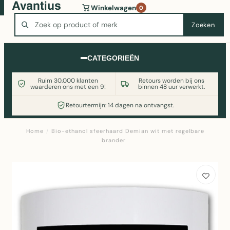
Wasmachine of koelkast nodig? Vergelijk alle prijzen op
Winkelwagen
0
Witgoedaanbod.nl
Zoeken
Zoeken
CATEGORIEËN
Ruim 30.000 klanten
Retours worden bij ons
waarderen ons met een 9!
binnen 48 uur verwerkt.
Retourtermijn: 14 dagen na ontvangst.
Home
/
Bio-ethanol sfeerhaard Demian wit met regelbare
brander