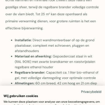
echte vlammen en minimale rook creëert deze haard een
gezellige sfeer, terwijl de regelbare brander volledige controle
over de vlam biedt. Tot 25 m² kan deze openhaard als
primaire verwarming dienen, voor grotere ruimten is het een
effectieve bijverwarming.
Installatie:
Direct wandmonteerbaar of op de grond
plaatsbaar, compleet met schroeven, pluggen en
afstandhouders
Materiaal en afwerking:
Gepoedercoat staal in wit
(RAL 9016) met zwarte brandkamer en roestvrijstalen
regelbare ethanol houder
Regelbare brander:
Capaciteit ca. 1 liter bio-ethanol of
gel, met volledige vlamregeling voor optimale controle
Afmetingen:
60 cm breed, 42 cm hoog en 21 cm diep
– compact en elegant design dat in verschillende
Privacybeleid
interieurs past
Wij gebruiken cookies
We kunnen deze plaatsen voor analyse van onze bezoekersgegevens, om
Openhaard model "Demian wit" is geschikt voor bio ethanol.