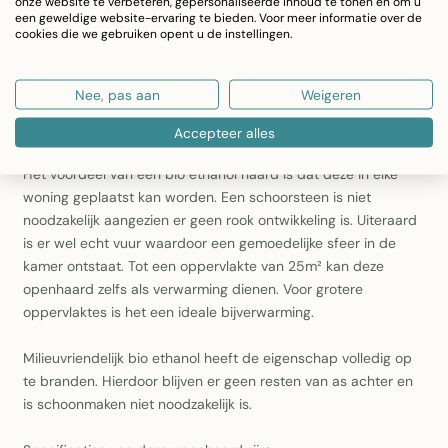
onze website te verbeteren, gepersonaliseerde inhoud te tonen en om u
een geweldige website-ervaring te bieden. Voor meer informatie over de
cookies die we gebruiken opent u de instellingen.
Deze openhaard wordt compleet bij u thuis geleverd en kan
direct eenvoudig bevestigd worden aan de muur. Het is ook
mogelijk om dit model op de de bodem of andere ondergrond
Nee, pas aan
Weigeren
neer te zetten. In de 3 meegeleverde branders past 0,5l gel of
bio ethanol.
Accepteer alles
Het voordeel van een bio ethanol haard is dat deze in elke
woning geplaatst kan worden. Een schoorsteen is niet
noodzakelijk aangezien er geen rook ontwikkeling is. Uiteraard
is er wel echt vuur waardoor een gemoedelijke sfeer in de
kamer ontstaat. Tot een oppervlakte van 25m² kan deze
openhaard zelfs als verwarming dienen. Voor grotere
oppervlaktes is het een ideale bijverwarming.
Milieuvriendelijk bio ethanol heeft de eigenschap volledig op
te branden. Hierdoor blijven er geen resten van as achter en
is schoonmaken niet noodzakelijk is.