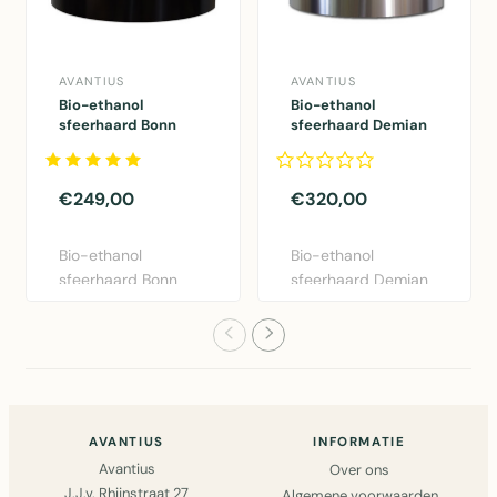
AVANTIUS
AVANTIUS
Bio-ethanol
Bio-ethanol
sfeerhaard Bonn
sfeerhaard Demian
mat zwart met
RVS zwart met
regelbare brander
regelbare brander
€249,00
€320,00
Bio-ethanol
Bio-ethanol
sfeerhaard Bonn
sfeerhaard Demian
mat zwart met
RVS zwart met
regelbare brander ..
regelbare brande..
AVANTIUS
INFORMATIE
Avantius
Over ons
J.J.v. Rhijnstraat 27
Algemene voorwaarden