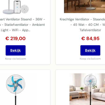
art Ventilator Staand - 36W -
Krachtige Ventilator - Staande
u - Statiefventilator - Ambient
- 45 Wat - 40 CM - W
Light - WiFi - App…
Tafelventilator
€ 219,00
€ 84,95
Bekijk
Bekijk
Koop via bol.com
Koop via bol.com