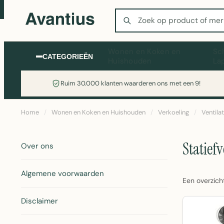
Zoeken
Wonen en Koken en
Sc
CATEGORIEËN
Huishouden
La
Ruim 30.000 klanten waarderen ons met een 9!
Home
/
Wonen en Koken en Huishouden
/
Verkoeling
/
Ventila
Statiefv
Over ons
Algemene voorwaarden
Een overzicht
Disclaimer