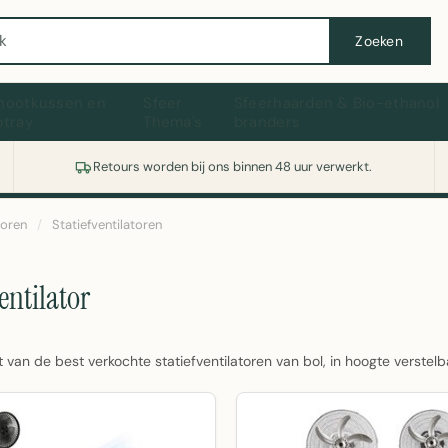
Wasmachine of koelkast nodig? Vergelijk alle prijzen op Witgoedaanbod.nl
Zoeken
hootkussen en
Sfeer
Sfeerhaarden & Bio-ethanol
ptray
Thema's
branders
Retours worden bij ons binnen 48 uur verwerkt.
toren
/
Statiefventilatoren
entilator
 van de best verkochte statiefventilatoren van bol, in hoogte verstelb