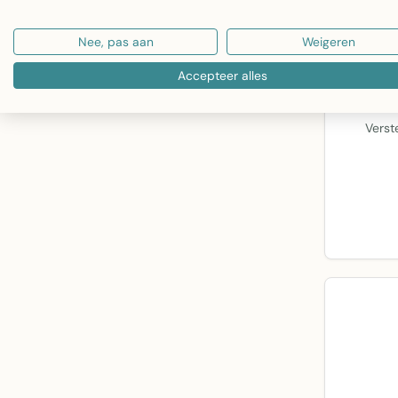
Nee, pas aan
Weigeren
Accepteer alles
Staande
Snelh
Verst