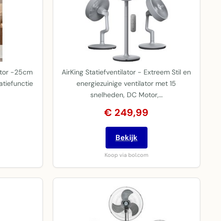
lator -25cm
AirKing Statiefventilator - Extreem Stil en
atiefunctie
energiezuinige ventilator met 15
snelheden, DC Motor,…
€ 249,99
Bekijk
Koop via bol.com