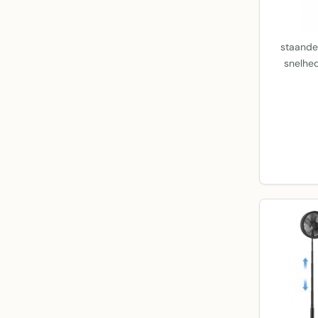
staande
snelhe