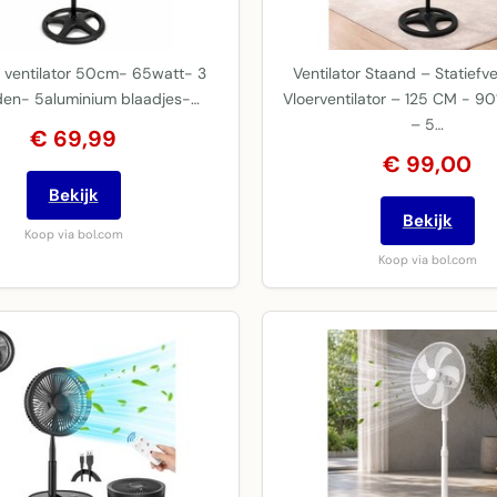
 ventilator 50cm- 65watt- 3
Ventilator Staand – Statiefve
den- 5aluminium blaadjes-…
Vloerventilator – 125 CM - 90°
– 5…
€ 69,99
€ 99,00
Bekijk
Bekijk
Koop via bol.com
Koop via bol.com