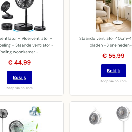
ventilator - Vloerventilator -
Staande ventilator 40cm-
eling - Staande ventilator -
bladen -3 snelheden-
Koeling woonkamer -…
€ 55,99
€ 44,99
Bekijk
Bekijk
Koop via bol.com
Koop via bol.com