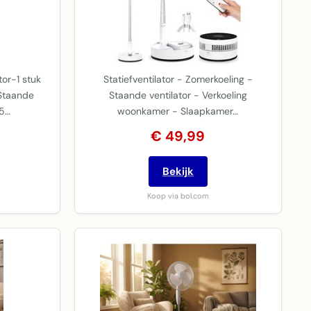
tor-1 stuk
Statiefventilator - Zomerkoeling -
-Staande
Staande ventilator - Verkoeling
 5…
woonkamer - Slaapkamer…
€ 49,99
Bekijk
Koop via bol.com