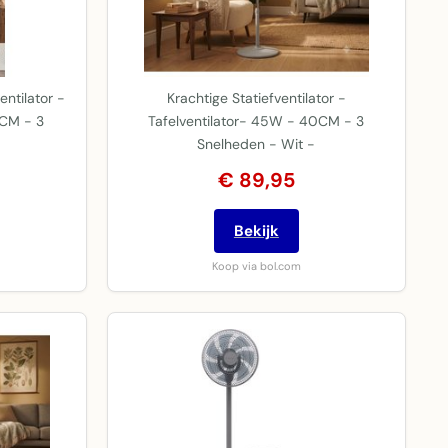
entilator -
Krachtige Statiefventilator -
5CM - 3
Tafelventilator- 45W - 40CM - 3
Snelheden - Wit -
€ 89,95
Bekijk
Koop via bol.com