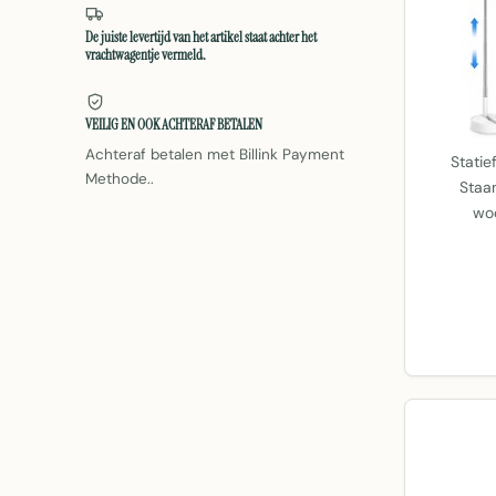
De juiste levertijd van het artikel staat achter het
vrachtwagentje vermeld.
VEILIG EN OOK ACHTERAF BETALEN
Achteraf betalen met Billink Payment
Statie
Methode..
Staan
wo