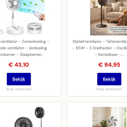
fventilator - Zomerkoeling -
Statiefventilator - Tafelventi
de ventilator - Verkoeling
- 85W - 3 Snelheden - Oscill
onkamer - Slaapkamer…
- Kantelbaar -…
€ 43,10
€ 94,95
Bekijk
Bekijk
Koop via bol.com
Koop via bol.com