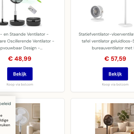
l- en Staande Ventilator -
Statiefventilator-vloerventila
re Oscillerende Ventilator -
tafel ventilator geluidloos
pvouwbaar Design -…
bureauventilator met
€ 48,99
€ 57,59
Bekijk
Bekijk
Koop via bol.com
Koop via bol.com
beleid
ze
ldige
ruiken