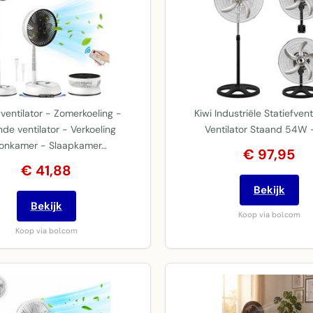
fventilator - Zomerkoeling -
Kiwi Industriële Statiefvent
de ventilator - Verkoeling
Ventilator Staand 54W 
onkamer - Slaapkamer…
€ 97,95
€ 41,88
Bekijk
Bekijk
Koop via bol.com
Koop via bol.com