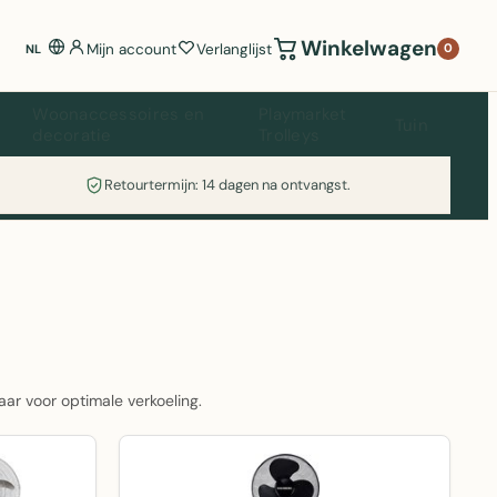
Winkelwagen
Mijn account
Verlanglijst
0
NL
Woonaccessoires en
Playmarket
Tuin
decoratie
Trolleys
Retourtermijn: 14 dagen na ontvangst.
aar voor optimale verkoeling.