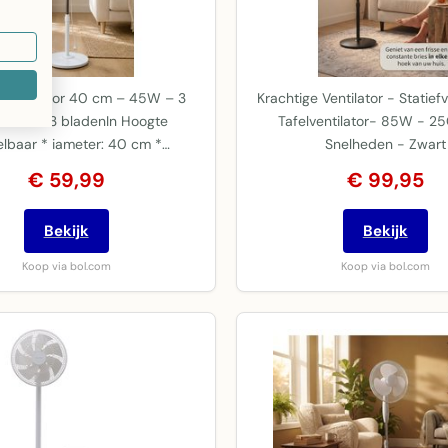
 Ventilator 40 cm – 45W – 3
Krachtige Ventilator - Statiefv
eden – 3 bladenIn Hoogte
Tafelventilator- 85W - 2
elbaar * iameter: 40 cm *…
Snelheden - Zwart
€ 59,99
€ 99,95
Bekijk
Bekijk
Koop via bol.com
Koop via bol.com