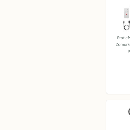
Statief
Zomerko