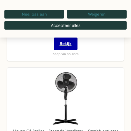
Cycplus F1 Cardio - Fitness Fan met Afstandbediening -
Nee, pas aan
Weigeren
Air Mover - Ventilator - met App -…
Accepteer alles
€ 149,95
Bekijk
Koop via bol.com