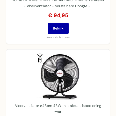
House Of Atelier - Staande Ventilator - Statiefventilator
- Vloerventilator - Verstelbare Hoogte -…
€ 94,95
Bekijk
Koop via bol.com
Vloerventilator ø45cm 45W met afstandsbediening
zwart