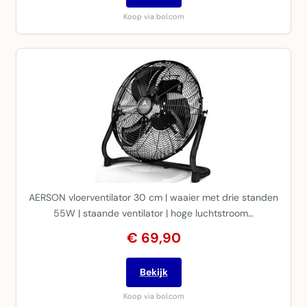
Koop via bol.com
AERSON vloerventilator 30 cm | waaier met drie standen
55W | staande ventilator | hoge luchtstroom…
€ 69,90
Bekijk
Koop via bol.com