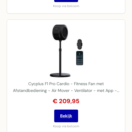
Koop via bol.com
Cycplus F1 Pro Cardio - Fitness Fan met
Afstandbediening - Air Mover - Ventilator - met App -…
€ 209,95
Bekijk
Koop via bol.com