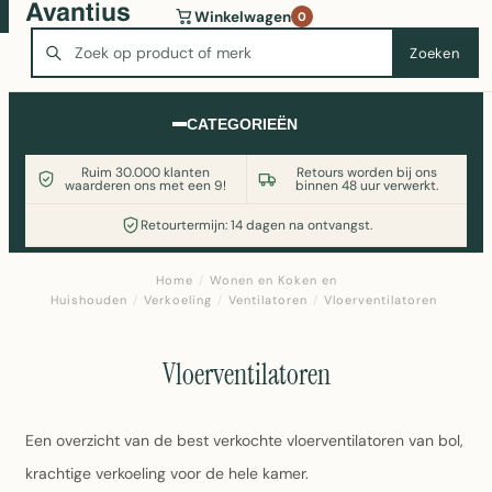
Wasmachine of koelkast nodig? Vergelijk alle prijzen op
Winkelwagen
0
Witgoedaanbod.nl
Zoeken
Zoeken
CATEGORIEËN
Ruim 30.000 klanten
Retours worden bij ons
waarderen ons met een 9!
binnen 48 uur verwerkt.
Retourtermijn: 14 dagen na ontvangst.
Home
/
Wonen en Koken en
Huishouden
/
Verkoeling
/
Ventilatoren
/
Vloerventilatoren
Vloerventilatoren
Een overzicht van de best verkochte vloerventilatoren van bol,
krachtige verkoeling voor de hele kamer.