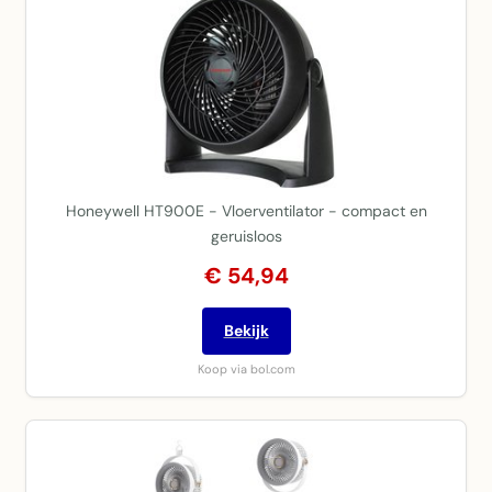
Honeywell HT900E - Vloerventilator - compact en
geruisloos
€ 54,94
Bekijk
Koop via bol.com