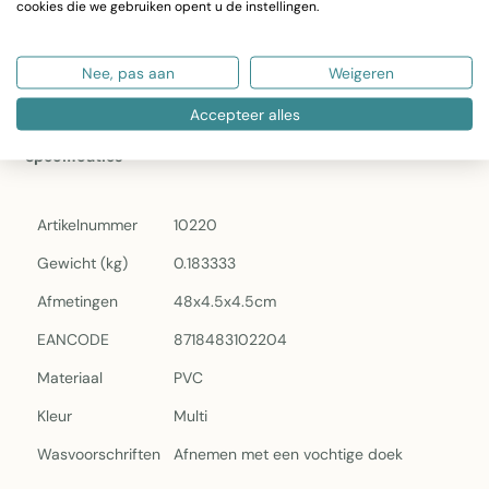
cookies die we gebruiken opent u de instellingen.
vochtige doek
Nature Terazzo Zelfklevende Folie Mini rol multi 45cmx2mtr
Nee, pas aan
Weigeren
Accepteer alles
Specificaties
Artikelnummer
10220
Gewicht (kg)
0.183333
Afmetingen
48x4.5x4.5cm
EANCODE
8718483102204
Materiaal
PVC
Kleur
Multi
Wasvoorschriften
Afnemen met een vochtige doek