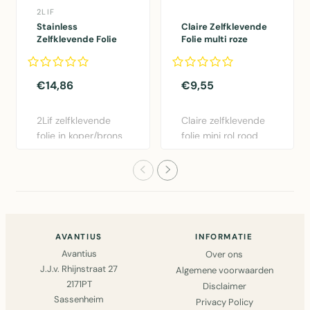
2LIF
Stainless
Claire Zelfklevende
Zelfklevende Folie
Folie multi roze
Mini rol koper
45cmx2mtr
45cmx1,5mtr
€14,86
€9,55
2Lif zelfklevende
Claire zelfklevende
folie in koper/brons
folie mini rol rood
- 45cm x 1,5m.
45cm x 2m.
Gemakk..
Eenvoudig..
AVANTIUS
INFORMATIE
Avantius
Over ons
J.J.v. Rhijnstraat 27
Algemene voorwaarden
2171PT
Disclaimer
Sassenheim
Privacy Policy