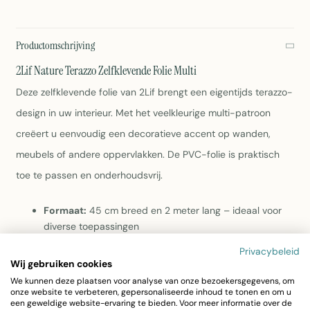
Productomschrijving
2Lif Nature Terazzo Zelfklevende Folie Multi
Deze zelfklevende folie van 2Lif brengt een eigentijds terazzo-
design in uw interieur. Met het veelkleurige multi-patroon
creëert u eenvoudig een decoratieve accent op wanden,
meubels of andere oppervlakken. De PVC-folie is praktisch
toe te passen en onderhoudsvrij.
Formaat:
45 cm breed en 2 meter lang – ideaal voor
diverse toepassingen
Materiaal:
Duurzaam PVC met zelfklevende achterkant
Privacybeleid
voor gemakkelijke aanbrenging
Wij gebruiken cookies
Design:
Nature Terazzo-patroon in multi kleuren voor
We kunnen deze plaatsen voor analyse van onze bezoekersgegevens, om
een moderne, verfijnde uitstraling
onze website te verbeteren, gepersonaliseerde inhoud te tonen en om u
een geweldige website-ervaring te bieden. Voor meer informatie over de
Onderhoud:
Eenvoudig schoon te maken met een