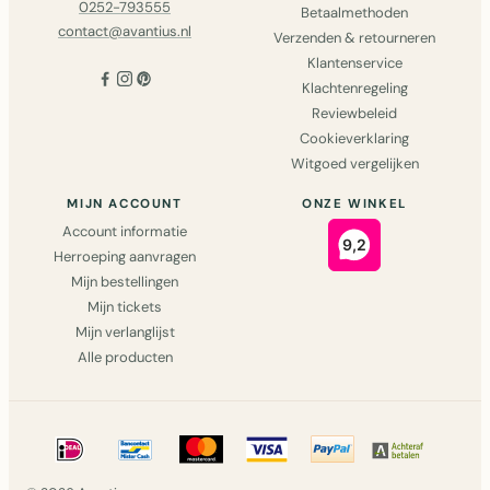
0252-793555
Betaalmethoden
contact@avantius.nl
Verzenden & retourneren
Klantenservice
Klachtenregeling
Reviewbeleid
Cookieverklaring
Witgoed vergelijken
MIJN ACCOUNT
ONZE WINKEL
Account informatie
Herroeping aanvragen
Mijn bestellingen
Mijn tickets
Mijn verlanglijst
Alle producten