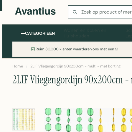
Zoeken
Wonen en Koken en
Sc
CATEGORIEËN
Huishouden
La
Ruim 30.000 klanten waarderen ons met een 9!
Home
/
2LIF Vliegengordijn 90x200cm - multi - met korting
2LIF Vliegengordijn 90x200cm - 