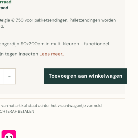
orraad
raad
België € 7,50 voor pakketzendingen. Palletzendingen worden
d.
gengordijn 90x200cm in multi kleuren - functioneel
jn tegen insecten
Lees meer..
Toevoegen aan winkelwagen
−
jd van het artikel staat achter het vrachtwagentje vermeld.
ACHTERAF BETALEN