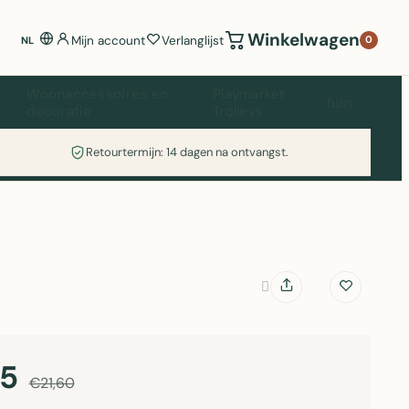
Winkelwagen
Mijn account
Verlanglijst
0
NL
Woonaccessoires en
Playmarket
Tuin
decoratie
Trolleys
Retourtermijn: 14 dagen na ontvangst.
95
€21,60