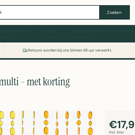
Wasmachine of koelkast nodig? Vergelijk alle prijzen op Witgoedaanbod.nl
Zoeken
hootkussen en
Sfeer
Sfeerhaarden & Bio-ethanol
ptray
Thema's
branders
Retours worden bij ons binnen 48 uur verwerkt.
multi - met korting
€17,
Incl. btw