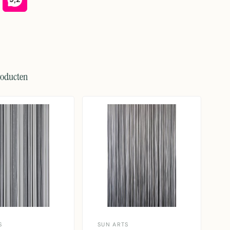
roducten
S
SUN ARTS
2