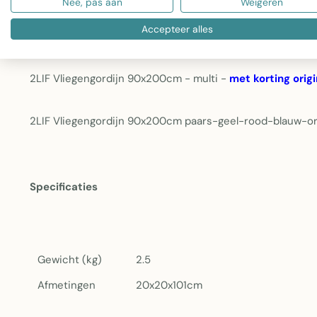
Nee, pas aan
Weigeren
Materiaal:
PVC - duurzaam en weerbestendig
Accepteer alles
Kleurdesign:
Multi met paars, geel, rood, blauw en 
Onderhoud:
Eenvoudig af te nemen en schoon te 
2LIF Vliegengordijn 90x200cm - multi -
met korting orig
2LIF Vliegengordijn 90x200cm paars-geel-rood-blauw-o
Specificaties
Gewicht (kg)
2.5
Afmetingen
20x20x101cm