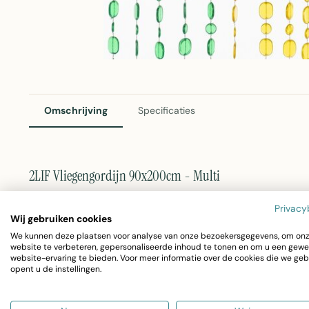
Omschrijving
Specificaties
2LIF Vliegengordijn 90x200cm - Multi
Dit vliegengordijn van 2LIF beschermt doorgangen effecti
Privacy
Wij gebruiken cookies
kleurrijke multi design voegt het gordijn een speelse no
We kunnen deze plaatsen voor analyse van onze bezoekersgegevens, om on
doorgankelijkheid wordt belemmerd. Het praktische PVC
website te verbeteren, gepersonaliseerde inhoud te tonen en om u een gewe
website-ervaring te bieden. Voor meer informatie over de cookies die we geb
biedt duurzame bescherming gedurende het hele jaar.
opent u de instellingen.
Afmetingen:
90x200cm - passend voor standaard 