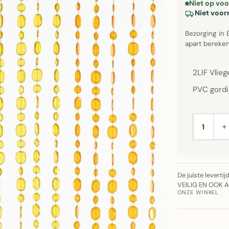
Niet op vo
Niet voor
Bezorging in 
apart bereken
2LIF Vlie
PVC gordi
+
AANTAL
De juiste leverti
VEILIG EN OOK 
ONZE WINKEL