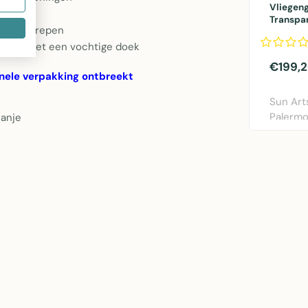
Vliegeng
Transpar
oranje strepen
100x23
maken met een vochtige doek
€199,
inele verpakking ontbreekt
Sun Art
Palermo
ranje
wit (100