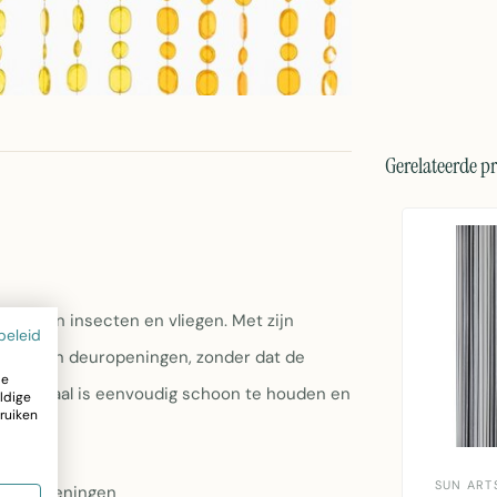
Gerelateerde p
ef tegen insecten en vliegen. Met zijn
beleid
ot toe aan deuropeningen, zonder dat de
ze
-materiaal is eenvoudig schoon te houden en
ldige
ruiken
SUN ART
deuropeningen