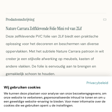
Productomschrijving
Nature Carrara Zelfklevende Folie Mini rol van 2Lif
Deze zelfklevende PVC folie van 2Lif biedt een praktische
oplossing voor het decoreren en beschermen van diverse
oppervlakken. Met het subtiele Nature Carrara patroon in wit
creëer je een stijlvolle afwerking op meubels, kasten of
andere vlakken. De folie is eenvoudig aan te brengen en
gemakkelijk schoon te houden.
Privacybeleid
Afmeting:
67,5 cm breed en 2 meter lang — genoeg
Wij gebruiken cookies
voor diverse toepassingen
We kunnen deze plaatsen voor analyse van onze bezoekersgegevens, om
onze website te verbeteren, gepersonaliseerde inhoud te tonen en om u
Materiaal:
Duurzame PVC folie met zelfklevende
een geweldige website-ervaring te bieden. Voor meer informatie over de
eigenschappen
cookies die we gebruiken opent u de instellingen.
Kleur en patroon:
Wit met Nature Carrara design voor