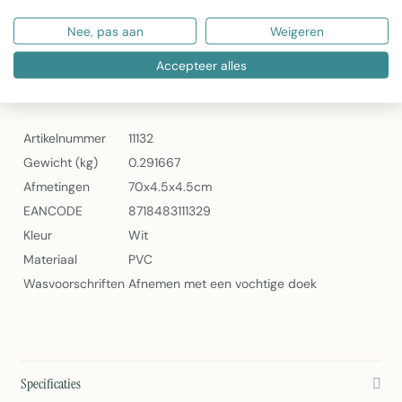
een elegante uitstraling
Nee, pas aan
Weigeren
Onderhoud:
Makkelijk schoon te maken met een
vochtige doek
Accepteer alles
Specificaties
Artikelnummer
11132
Gewicht (kg)
0.291667
Afmetingen
70x4.5x4.5cm
EANCODE
8718483111329
Kleur
Wit
Materiaal
PVC
Wasvoorschriften
Afnemen met een vochtige doek
Specificaties