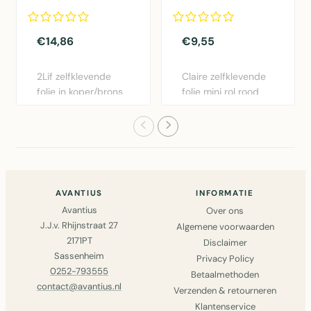
Mini rol koper
45cmx2mtr
45cmx1,5mtr
€14,86
€9,55
2Lif zelfklevende
Claire zelfklevende
folie in koper/brons
folie mini rol rood
- 45cm x 1,5m.
45cm x 2m.
Gemakk..
Eenvoudig..
AVANTIUS
INFORMATIE
Avantius
Over ons
J.J.v. Rhijnstraat 27
Algemene voorwaarden
2171PT
Disclaimer
Sassenheim
Privacy Policy
0252-793555
Betaalmethoden
contact@avantius.nl
Verzenden & retourneren
Klantenservice