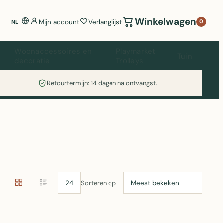
Winkelwagen
Mijn account
Verlanglijst
0
NL
Woonaccessoires en
Playmarket
Tuin
decoratie
Trolleys
Retourtermijn: 14 dagen na ontvangst.
Sorteren op