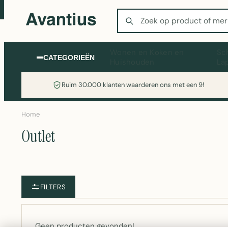
Zoeken
Wonen en Koken en
Sc
CATEGORIEËN
Huishouden
La
Ruim 30.000 klanten waarderen ons met een 9!
Home
Outlet
FILTERS
Geen producten gevonden!