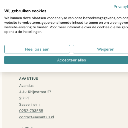
Privacy
Wij gebruiken cookies
We kunnen deze plaatsen voor analyse van onze bezoekersgegevens, om on
Niet gevonden wat u zocht? Bel ons op
0252 – 79355
website te verbeteren, gepersonaliseerde inhoud te tonen en om u een gewe
website-ervaring te bieden. Voor meer informatie over de cookies die we geb
bericht
— we zoeken het voor u op.
opent u de instellingen.
GA VERDER MET WINKELEN
Nee, pas aan
Weigeren
Accepteer alles
AVANTIUS
Avantius
J.J.v. Rhijnstraat 27
2171PT
Sassenheim
0252-793555
contact@avantius.nl