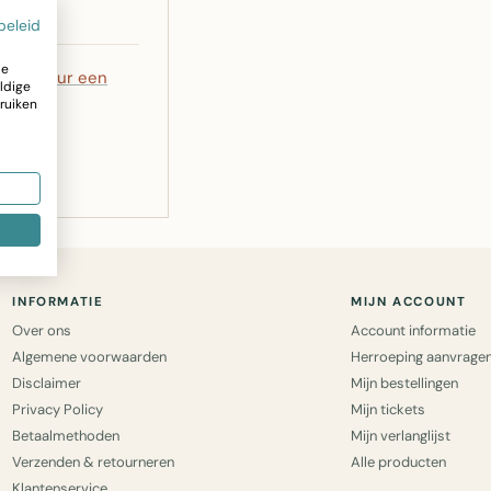
beleid
ze
5
of
stuur een
ldige
ruiken
INFORMATIE
MIJN ACCOUNT
Over ons
Account informatie
Algemene voorwaarden
Herroeping aanvrage
Disclaimer
Mijn bestellingen
Privacy Policy
Mijn tickets
Betaalmethoden
Mijn verlanglijst
Verzenden & retourneren
Alle producten
Klantenservice