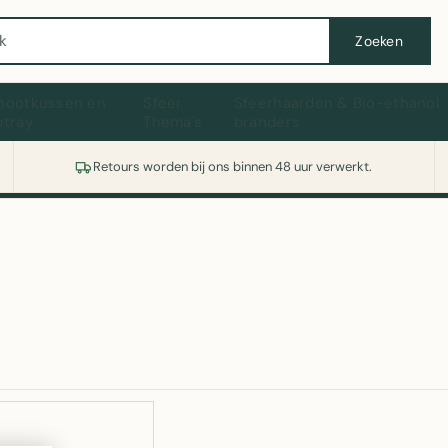
Wasmachine of koelkast nodig? Vergelijk alle prijzen op Witgoedaanbod.nl
Zoeken
hootkussen en
Sfeer
Sfeerhaarden & Bio-ethanol
ptray
Thema's
branders
Retours worden bij ons binnen 48 uur verwerkt.