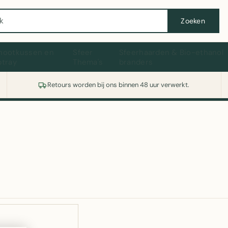
Wasmachine of koelkast nodig? Vergelijk alle prijzen op Witgoedaanbod.nl
Zoeken
hootkussen en
Sfeer
Sfeerhaarden & Bio-ethanol
ptray
Thema's
branders
Retours worden bij ons binnen 48 uur verwerkt.