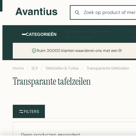
Zoeken
Wonen en Koken en
Sc
CATEGORIEËN
Huishouden
La
Ruim 30.000 klanten waarderen ons met een 9!
Home
/
2Lif
/
Tafelzeilen & Folies
/
Transparante tafelzeilen
Transparante tafelzeilen
FILTERS
Geen producten gevonden!