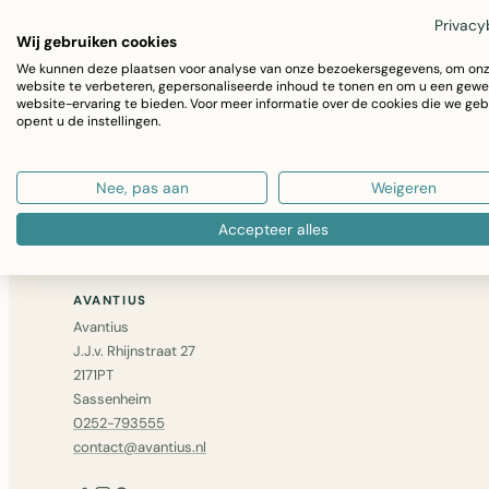
Privacy
Wij gebruiken cookies
We kunnen deze plaatsen voor analyse van onze bezoekersgegevens, om on
Niet gevonden wat u zocht? Bel ons op
0252 – 79355
website te verbeteren, gepersonaliseerde inhoud te tonen en om u een gewe
website-ervaring te bieden. Voor meer informatie over de cookies die we geb
bericht
— we zoeken het voor u op.
opent u de instellingen.
GA VERDER MET WINKELEN
Nee, pas aan
Weigeren
Accepteer alles
AVANTIUS
Avantius
J.J.v. Rhijnstraat 27
2171PT
Sassenheim
0252-793555
contact@avantius.nl