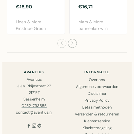
€18,90
€16,71
Linen & More
Mars & More
Pinstripe Green
pannenlap wijn
schort blauw
prosecco 20x20cm
75x90cm.
set van 2. Katoe..
Praktisch..
AVANTIUS
INFORMATIE
Avantius
Over ons
J.J.v. Rhijnstraat 27
Algemene voorwaarden
2171PT
Disclaimer
Sassenheim
Privacy Policy
0252-793555
Betaalmethoden
contact@avantius.nl
Verzenden & retourneren
Klantenservice
Klachtenregeling