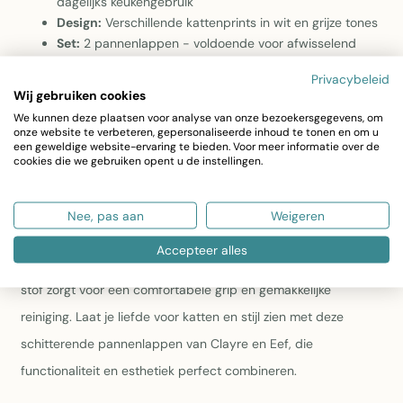
dagelijks keukengebruik
Design:
Verschillende kattenprints in wit en grijze tones
Set:
2 pannenlappen - voldoende voor afwisselend
gebruik en wassen
Privacybeleid
Wij gebruiken cookies
Voeg een vleugje speelse elegantie toe aan je keuken met
We kunnen deze plaatsen voor analyse van onze bezoekersgegevens, om
deze Clayre en Eef katten pannenlappen. De subtiele charme
onze website te verbeteren, gepersonaliseerde inhoud te tonen en om u
een geweldige website-ervaring te bieden. Voor meer informatie over de
van diverse kattenprints in wit en grijs op katoenen materiaal
cookies die we gebruiken opent u de instellingen.
maakt ze een prachtige aanvulling op elke culinaire ruimte.
Met een handig formaat van 20x20cm bieden ze niet alleen
Nee, pas aan
Weigeren
bescherming tegen hitte, maar voegen ze ook een decoratief
Accepteer alles
accent toe aan je kookomgeving. De hoogwaardige katoenen
stof zorgt voor een comfortabele grip en gemakkelijke
reiniging. Laat je liefde voor katten en stijl zien met deze
schitterende pannenlappen van Clayre en Eef, die
functionaliteit en esthetiek perfect combineren.