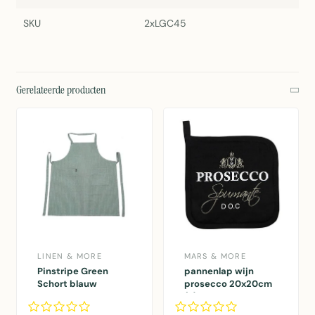
SKU
2xLGC45
Gerelateerde producten
LINEN & MORE
MARS & MORE
Pinstripe Green
pannenlap wijn
Schort blauw
prosecco 20x20cm
75x90cm
(2)