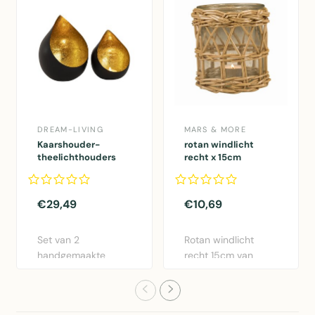
DREAM-LIVING
MARS & MORE
Kaarshouder-
rotan windlicht
theelichthouders
recht x 15cm
Romy 2 stuks
€29,49
€10,69
Set van 2
Rotan windlicht
handgemaakte
recht 15cm van
kaarshouders Romy
Mars & More.
in druppelvorm,
Natuurlijk rotan..
zwa..