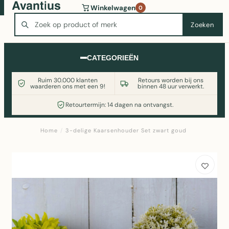
Wasmachine of koelkast nodig? Vergelijk alle prijzen op
Winkelwagen
0
Witgoedaanbod.nl
Zoeken
Zoeken
CATEGORIEËN
Ruim 30.000 klanten
Retours worden bij ons
waarderen ons met een 9!
binnen 48 uur verwerkt.
Retourtermijn: 14 dagen na ontvangst.
Home
/
3-delige Kaarsenhouder Set zwart goud