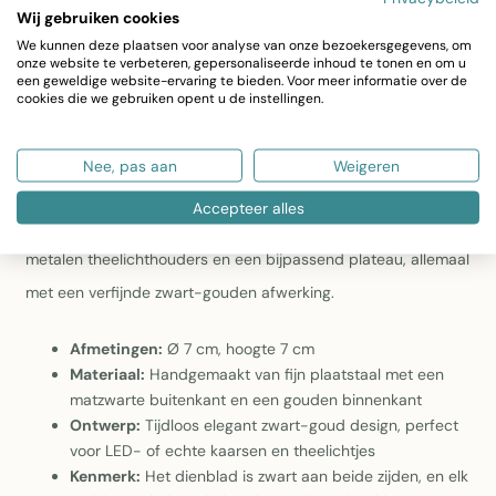
Wij gebruiken cookies
Ontwerp:
Handgemaakte theelichthouders met zwart
plateau aan beide zijden – elk stuk uniek door de
We kunnen deze plaatsen voor analyse van onze bezoekersgegevens, om
onze website te verbeteren, gepersonaliseerde inhoud te tonen en om u
vakmanschap
een geweldige website-ervaring te bieden. Voor meer informatie over de
Toepassingen:
Geschikt voor theelichtjes en LED-
cookies die we gebruiken opent u de instellingen.
kaarsen, ideaal voor tafeldecoratie, salontafel of als
sfeervol accent in diverse interieurs
Nee, pas aan
Weigeren
Voeg een stijlvolle touch toe aan elke ruimte met deze 3-
Accepteer alles
delige kaarsenhouder-set. De set bestaat uit drie ronde
metalen theelichthouders en een bijpassend plateau, allemaal
met een verfijnde zwart-gouden afwerking.
Afmetingen:
Ø 7 cm, hoogte 7 cm
Materiaal:
Handgemaakt van fijn plaatstaal met een
matzwarte buitenkant en een gouden binnenkant
Ontwerp:
Tijdloos elegant zwart-goud design, perfect
voor LED- of echte kaarsen en theelichtjes
Kenmerk:
Het dienblad is zwart aan beide zijden, en elk