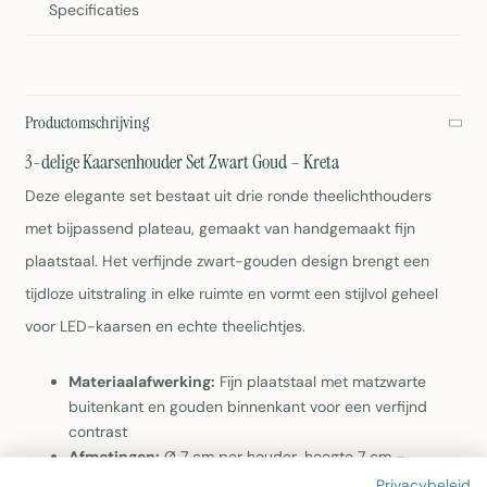
Specificaties
Productomschrijving
3-delige Kaarsenhouder Set Zwart Goud – Kreta
Deze elegante set bestaat uit drie ronde theelichthouders
met bijpassend plateau, gemaakt van handgemaakt fijn
plaatstaal. Het verfijnde zwart-gouden design brengt een
tijdloze uitstraling in elke ruimte en vormt een stijlvol geheel
voor LED-kaarsen en echte theelichtjes.
Materiaalafwerking:
Fijn plaatstaal met matzwarte
buitenkant en gouden binnenkant voor een verfijnd
contrast
Afmetingen:
Ø 7 cm per houder, hoogte 7 cm –
compact en veelzijdig inzetbaar
Privacybeleid