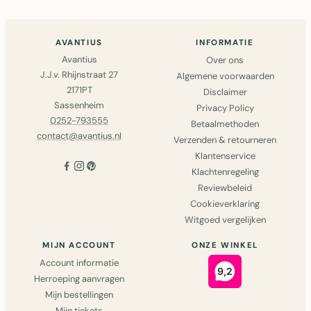
AVANTIUS
INFORMATIE
Avantius
Over ons
J.J.v. Rhijnstraat 27
Algemene voorwaarden
2171PT
Disclaimer
Sassenheim
Privacy Policy
0252-793555
Betaalmethoden
contact@avantius.nl
Verzenden & retourneren
Klantenservice
Klachtenregeling
Reviewbeleid
Cookieverklaring
Witgoed vergelijken
MIJN ACCOUNT
ONZE WINKEL
Account informatie
Herroeping aanvragen
Mijn bestellingen
Mijn tickets