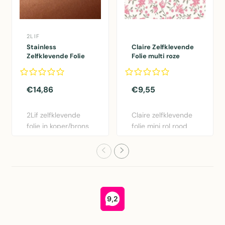
2LIF
Stainless
Claire Zelfklevende
Zelfklevende Folie
Folie multi roze
Mini rol koper
45cmx2mtr
45cmx1,5mtr
€14,86
€9,55
2Lif zelfklevende
Claire zelfklevende
folie in koper/brons
folie mini rol rood
- 45cm x 1,5m.
45cm x 2m.
Gemakk..
Eenvoudig..