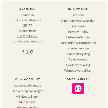
AVANTIUS
INFORMATIE
Avantius
Over ons
J.J.v. Rhijnstraat 27
Algemene voorwaarden
2171PT
Disclaimer
Sassenheim
Privacy Policy
0252-793555
Betaalmethoden
contact@avantius.nl
Verzenden & retourneren
Klantenservice
Klachtenregeling
Reviewbeleid
Cookieverklaring
Witgoed vergelijken
MIJN ACCOUNT
ONZE WINKEL
Account informatie
Herroeping aanvragen
Mijn bestellingen
Mijn tickets
Mijn verlanglijst