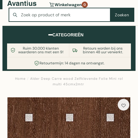
Wasmachine of koelkast nodig? Vergelijk alle prijzen op
Winkelwagen
0
Witgoedaanbod.nl
Zoeken
Zoeken
CATEGORIEËN
Ruim 30.000 klanten
Retours worden bij ons
waarderen ons met een 9!
binnen 48 uur verwerkt.
Retourtermijn: 14 dagen na ontvangst.
Home
/
Alder Deep Carre wood Zelfklevende Folie Mini rol
multi 45cmx2mtr