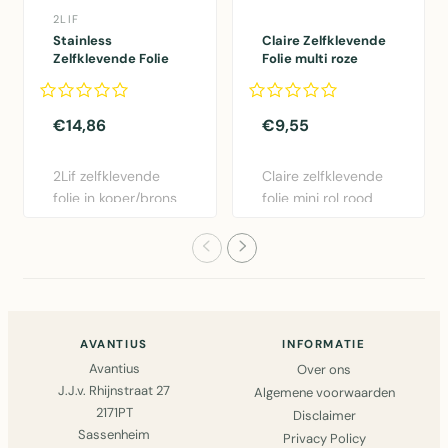
2LIF
Stainless
Claire Zelfklevende
Zelfklevende Folie
Folie multi roze
Mini rol koper
45cmx2mtr
45cmx1,5mtr
€14,86
€9,55
2Lif zelfklevende
Claire zelfklevende
folie in koper/brons
folie mini rol rood
- 45cm x 1,5m.
45cm x 2m.
Gemakk..
Eenvoudig..
AVANTIUS
INFORMATIE
Avantius
Over ons
J.J.v. Rhijnstraat 27
Algemene voorwaarden
2171PT
Disclaimer
Sassenheim
Privacy Policy