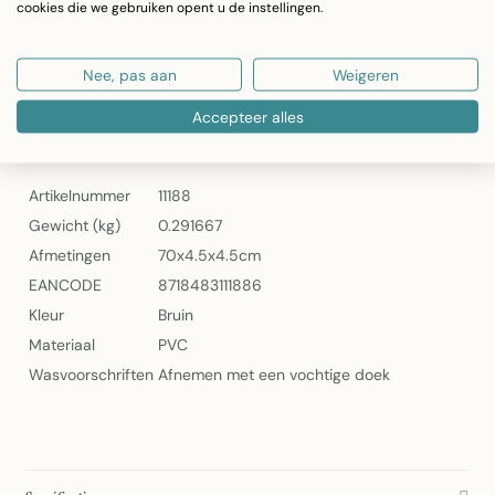
cookies die we gebruiken opent u de instellingen.
Gewicht: 291 gram
Onderhoud: Afnemen met een vochtige doek
Artikelnummer: 11188
Nee, pas aan
Weigeren
2Lif Alder Medium Wood Zelfklevende Folie — Bruin
Accepteer alles
Specificaties
Artikelnummer
11188
Gewicht (kg)
0.291667
Afmetingen
70x4.5x4.5cm
EANCODE
8718483111886
Kleur
Bruin
Materiaal
PVC
Wasvoorschriften
Afnemen met een vochtige doek