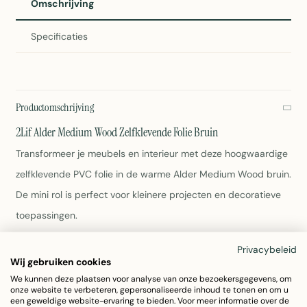
Omschrijving
Specificaties
Productomschrijving
2Lif Alder Medium Wood Zelfklevende Folie Bruin
Transformeer je meubels en interieur met deze hoogwaardige
zelfklevende PVC folie in de warme Alder Medium Wood bruin.
De mini rol is perfect voor kleinere projecten en decoratieve
toepassingen.
Privacybeleid
Afmeting: 67,5cm x 2 meter
Wij gebruiken cookies
Materiaal: Duurzaam PVC
We kunnen deze plaatsen voor analyse van onze bezoekersgegevens, om
Kleur: Bruin houtlook
onze website te verbeteren, gepersonaliseerde inhoud te tonen en om u
Zelfklevend - gemakkelijk aan te brengen
een geweldige website-ervaring te bieden. Voor meer informatie over de