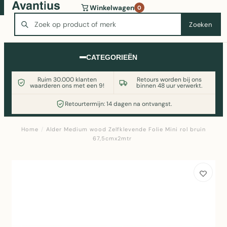
Wasmachine of koelkast nodig? Vergelijk alle prijzen op
Winkelwagen
0
Witgoedaanbod.nl
Zoeken
Zoeken
CATEGORIEËN
Ruim 30.000 klanten
Retours worden bij ons
waarderen ons met een 9!
binnen 48 uur verwerkt.
Retourtermijn: 14 dagen na ontvangst.
Home
/
Alder Medium wood Zelfklevende Folie Mini rol bruin
67,5cmx2mtr