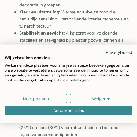
decoratie in groepen
Kleur en uitstraling:
Warme ecru/beige toon die
natuurlijk aansluit bij verschillende interieurschemels en
tuinarchitectuur
Stabiliteit en gewicht:
4 kg zorgt voor voldoende
stabiliteit en stevigheid bij plaatsing zowel binnen als
buiten
Privacybeleid
Wij gebruiken cookies
Angel Flower + Outdoor Magnesium Ecru/Beige van J-Line
We kunnen deze plaatsen voor analyse van onze bezoekersgegevens, om
Dit elegante Angel Flower beeldje is een decoratief accent
onze website te verbeteren, gepersonaliseerde inhoud te tonen en om u
een geweldige website-ervaring te bieden. Voor meer informatie over de
voor binnen- en buitenruimtes. Gemaakt van hoogwaardige
cookies die we gebruiken opent u de instellingen.
magnesium en glasvezel, biedt dit stuk duurzaamheid en
weerbestendigheid met een verfijnde uitstraling die diverse
Nee, pas aan
Weigeren
interieurschemels aanvult.
Accepteer alles
Materiaalsamenstelling:
Magnesium (45%), glasvezel
(25%) en hars (30%) voor robuustheid en bestand
tegen weersomstandigheden