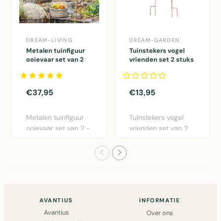
DREAM-LIVING
DREAM-GARDEN
Metalen tuinfiguur
Tuinstekers vogel
ooievaar set van 2
vrienden set 2 stuks
lengte 88 cm
75 cm
€37,95
€13,95
Metalen tuinfiguur
Tuinstekers vogel
ooievaar set van 2 -
vrienden set van 2
roest afwerking 88
stuks in roestmetaal,
c..
7..
AVANTIUS
INFORMATIE
Avantius
Over ons