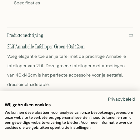
Specificaties
Productomschrijving
2Lif Annabelle Tafelloper Groen 40x142cm
Voeg elegantie toe aan je tafel met de prachtige Annabelle
tafelloper van 2Lif. Deze groene tafelloper met afmetingen
van 40x142cm is het perfecte accessoire voor je eettafel,
dressoir of sidetable.
Privacybeleid
Materiaal: Polyester
Wij gebruiken cookies
Afmetingen: 40x142cm
We kunnen deze plaatsen voor analyse van onze bezoekersgegevens, om
Kleur: Groen
onze website te verbeteren, gepersonaliseerde inhoud te tonen en om u
Gewicht: 285g
een geweldige website-ervaring te bieden. Voor meer informatie over de
cookies die we gebruiken opent u de instellingen.
Onderhoud: Raadpleeg het wasvoorschrift op het label
Artikelnummer: 7004GCCN02