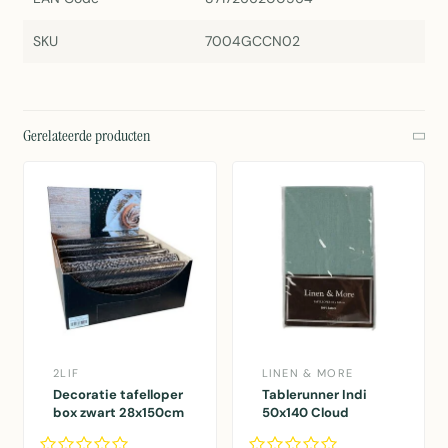
SKU
7004GCCN02
Gerelateerde producten
2LIF
LINEN & MORE
Decoratie tafelloper
Tablerunner Indi
box zwart 28x150cm
50x140 Cloud
21 rolls
50x140