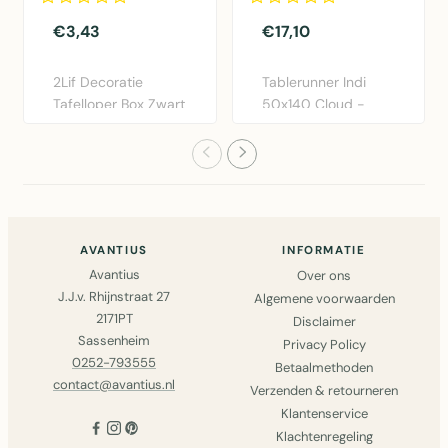
€3,43
€17,10
2Lif Decoratie
Tablerunner Indi
Tafelloper Box Zwart
50x140 Cloud -
28x150cm -
Elegante katoen
Polyester taf..
tafelloper i..
AVANTIUS
INFORMATIE
Avantius
Over ons
J.J.v. Rhijnstraat 27
Algemene voorwaarden
2171PT
Disclaimer
Sassenheim
Privacy Policy
0252-793555
Betaalmethoden
contact@avantius.nl
Verzenden & retourneren
Klantenservice
Klachtenregeling