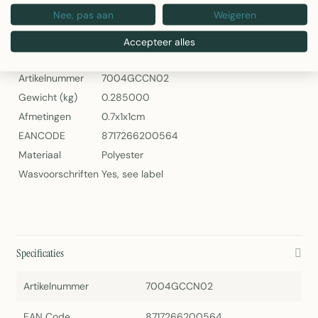
Nee, pas aan
Weigeren
2Lif Annabelle Tafelloper Groen 40x142cm
Specificaties
Accepteer alles
Artikelnummer
7004GCCN02
Gewicht (kg)
0.285000
Afmetingen
0.7x1x1cm
EANCODE
8717266200564
Materiaal
Polyester
Wasvoorschriften
Yes, see label
Specificaties
Artikelnummer
7004GCCN02
EAN Code
8717266200564