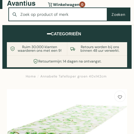
Wasmachine of koelkast nodig? Vergelijk alle prijzen op
Winkelwagen
0
Witgoedaanbod.nl
Zoeken
Zoeken
CATEGORIEËN
Ruim 30.000 klanten
Retours worden bij ons
waarderen ons met een 9!
binnen 48 uur verwerkt.
Retourtermijn: 14 dagen na ontvangst.
Home
/
Annabelle Tafelloper groen 40x142cm