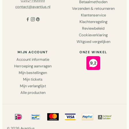
0252-793555
Betaalmethoden
contact@avantius.nl
Verzenden & retourneren
Klantenservice
Klachtenregeling
Reviewbeleid
Cookieverklaring
Witgoed vergelijken
MIJN ACCOUNT
ONZE WINKEL
Account informatie
Herroeping aanvragen
Mijn bestellingen
Mijn tickets
Mijn verlanglijst
Alle producten
© 2026 Avantius