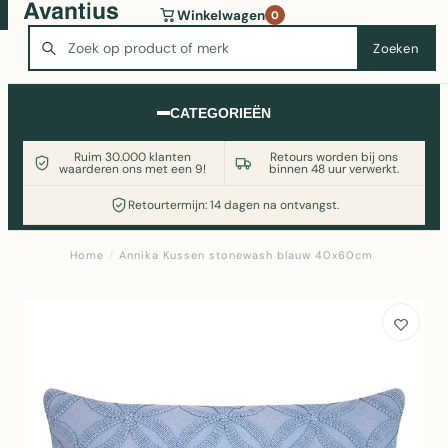
Wasmachine of koelkast nodig? Vergelijk alle prijzen op
Winkelwagen
0
Witgoedaanbod.nl
Zoeken
Zoeken
CATEGORIEËN
Ruim 30.000 klanten
Retours worden bij ons
waarderen ons met een 9!
binnen 48 uur verwerkt.
Retourtermijn: 14 dagen na ontvangst.
Home
/
Annika Kussen stonewash blauw 40x60cm