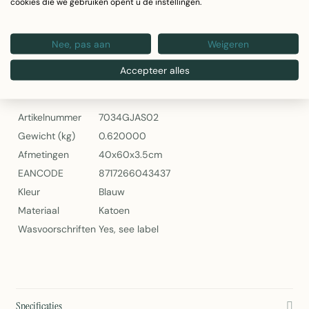
Artikelnummer: 7034GJAS02
cookies die we gebruiken opent u de instellingen.
Eenvoudig schoon te maken volgens wasvoorschriften
op label
Nee, pas aan
Weigeren
Annika Sierkussen Stonewash Blauw 40x60cm van Linen & More
Accepteer alles
Specificaties
Artikelnummer
7034GJAS02
Gewicht (kg)
0.620000
Afmetingen
40x60x3.5cm
EANCODE
8717266043437
Kleur
Blauw
Materiaal
Katoen
Wasvoorschriften
Yes, see label
Specificaties