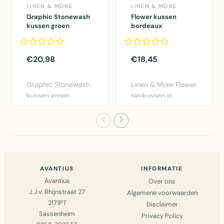
LINEN & MORE
LINEN & MORE
Graphic Stonewash
Flower kussen
kussen groen
bordeaux
30x50cm
dia40x12cm
€20,98
€18,45
Graphic Stonewash
Linen & More Flower
kussen groen
sierkussen in
30x50cm van Linen
bordeaux rood.
& More. Lux..
Diameter 40..
AVANTIUS
INFORMATIE
Avantius
Over ons
J.J.v. Rhijnstraat 27
Algemene voorwaarden
2171PT
Disclaimer
Sassenheim
Privacy Policy