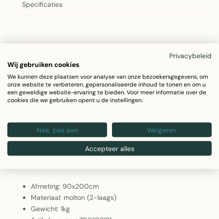
Specificaties
Productomschrijving
Privacybeleid
Wij gebruiken cookies
2Lif Molton Spannbettuch 90x200cm
We kunnen deze plaatsen voor analyse van onze bezoekersgegevens, om
onze website te verbeteren, gepersonaliseerde inhoud te tonen en om u
Het 2Lif Molton Spannbettuch is een hoogwaardig molton
een geweldige website-ervaring te bieden. Voor meer informatie over de
cookies die we gebruiken opent u de instellingen.
hoeslaken dat perfect aansluit op matrassen van 90x200cm.
Gemaakt van absorberende molton stof biedt dit
Nee, pas aan
Weigeren
spannbettuch maximaal comfort en duurzaamheid. Ideaal
voor bescherming van uw matras tegen ongewenste
Accepteer alles
vloeistoffen.
Afmeting: 90x200cm
Materiaal: molton (2-laags)
Gewicht: 1kg