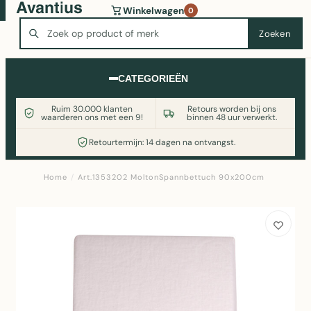
Wasmachine of koelkast nodig? Vergelijk alle prijzen op
Winkelwagen
0
Witgoedaanbod.nl
Zoeken
Zoeken
CATEGORIEËN
Ruim 30.000 klanten
Retours worden bij ons
waarderen ons met een 9!
binnen 48 uur verwerkt.
Retourtermijn: 14 dagen na ontvangst.
Home
/
Art.1353202 MoltonSpannbettuch 90x200cm