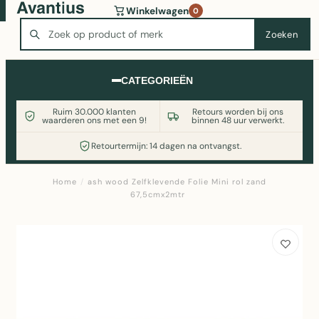
Wasmachine of koelkast nodig? Vergelijk alle prijzen op
Winkelwagen
0
Witgoedaanbod.nl
Zoeken
Zoeken
CATEGORIEËN
Ruim 30.000 klanten
Retours worden bij ons
waarderen ons met een 9!
binnen 48 uur verwerkt.
Retourtermijn: 14 dagen na ontvangst.
Home
/
ash wood Zelfklevende Folie Mini rol zand
67,5cmx2mtr