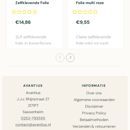
Zelfklevende Folie
Folie multi roze
Mini rol koper
45cmx2mtr
45cmx1,5mtr
€14,86
€9,55
2Lif zelfklevende
Claire zelfklevende
folie in koper/brons
folie mini rol rood
- 45cm x 1,5m.
45cm x 2m.
Gemakk..
Eenvoudig..
AVANTIUS
INFORMATIE
Avantius
Over ons
J.J.v. Rhijnstraat 27
Algemene voorwaarden
2171PT
Disclaimer
Sassenheim
Privacy Policy
0252-793555
Betaalmethoden
contact@avantius.nl
Verzenden & retourneren