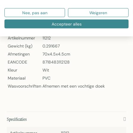
Artikelnummer: 11212
2Lif Ash Wood Zelfklevende Folie Mini Rol Zand
Nee, pas aan
Weigeren
Specificaties
Accepteer alles
Artikelnummer
11212
Gewicht (kg)
0.291667
Afmetingen
70x4.5x4.5cm
EANCODE
8718483112128
Kleur
Wit
Materiaal
PVC
Wasvoorschriften
Afnemen met een vochtige doek
Specificaties