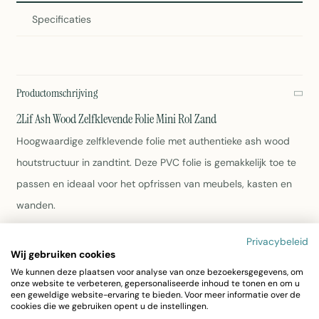
Specificaties
Productomschrijving
2Lif Ash Wood Zelfklevende Folie Mini Rol Zand
Hoogwaardige zelfklevende folie met authentieke ash wood
houtstructuur in zandtint. Deze PVC folie is gemakkelijk toe te
passen en ideaal voor het opfrissen van meubels, kasten en
wanden.
Privacybeleid
Afmetingen: 67,5cm x 2 meter
Wij gebruiken cookies
Materiaal: PVC
We kunnen deze plaatsen voor analyse van onze bezoekersgegevens, om
Kleur: Zand wit
onze website te verbeteren, gepersonaliseerde inhoud te tonen en om u
Zelfklevend - geen lijm nodig
een geweldige website-ervaring te bieden. Voor meer informatie over de
cookies die we gebruiken opent u de instellingen.
Eenvoudig schoon te maken met vochtige doek