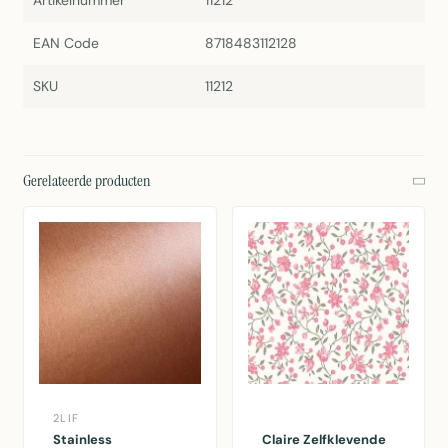
Artikelnummer
11212
EAN Code
8718483112128
SKU
11212
Gerelateerde producten
2LIF
Stainless
Claire Zelfklevende