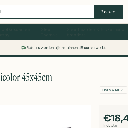
Wasmachine of koelkast nodig? Vergelijk alle prijzen op Witgoedaanbod.nl
Zoeken
hootkussen en
Sfeer
Sfeerhaarden & Bio-ethanol
ptray
Thema's
branders
Retours worden bij ons binnen 48 uur verwerkt.
icolor 45x45cm
LINEN & MORE
€18,
Incl. btw