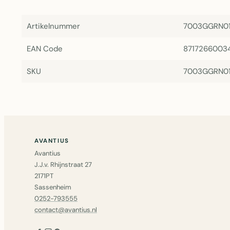
Artikelnummer
7003GGRN0
EAN Code
8717266003
SKU
7003GGRN0
AVANTIUS
Avantius
J.J.v. Rhijnstraat 27
2171PT
Sassenheim
0252-793555
contact@avantius.nl