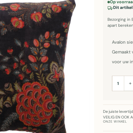
Op voorraa
Dit artik
Bezorging in 
apart bereken
Avalon si
Gemaakt v
voor uw in
+
AANTAL
De juiste leverti
VEILIG EN OOK 
ONZE WINKEL