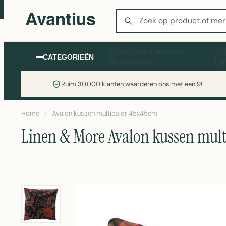
Zoeken
Wonen en Koken en
Sc
CATEGORIEËN
Huishouden
La
Ruim 30.000 klanten waarderen ons met een 9!
Home
/
Avalon kussen multicolor 45x45cm
Linen & More Avalon kussen mult