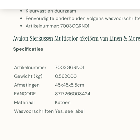
Gewicht: 0,56 kg
Kleurvast en duurzaam
Eenvoudig te onderhouden volgens wasvoorschrift
Artikelnummer: 7003GGRN01
Avalon Sierkussen Multicolor 45x45cm van Linen & More
Specificaties
Artikelnummer
7003GGRN01
Gewicht (kg)
0.562000
Afmetingen
45x45x5.5cm
EANCODE
8717266003424
Materiaal
Katoen
Wasvoorschriften
Yes, see label