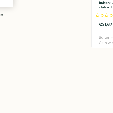
buitenk
club wi
en
€31,67
Buitenk
Club wi
Mars & 