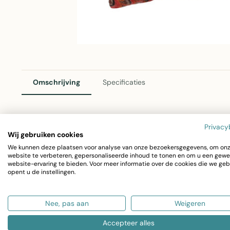
Omschrijving
Specificaties
Privacy
Avalon Sierkussen Multicolor 45x45cm
Wij gebruiken cookies
We kunnen deze plaatsen voor analyse van onze bezoekersgegevens, om on
Het Avalon sierkussen van Linen & More voegt kleur en g
website te verbeteren, gepersonaliseerde inhoud te tonen en om u een gewe
website-ervaring te bieden. Voor meer informatie over de cookies die we geb
slaapkamer of kantoor. Met zijn multicolor design en zac
opent u de instellingen.
eyecatcher op elke bank of stoel.
Nee, pas aan
Weigeren
Afmetingen: 45x45cm
Accepteer alles
Materiaal: 100% katoen