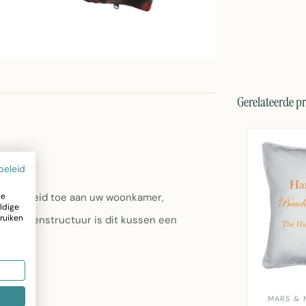
Gerelateerde p
beleid
ze
ezelligheid toe aan uw woonkamer,
ldige
ruiken
hte katoenstructuur is dit kussen een
MARS & 