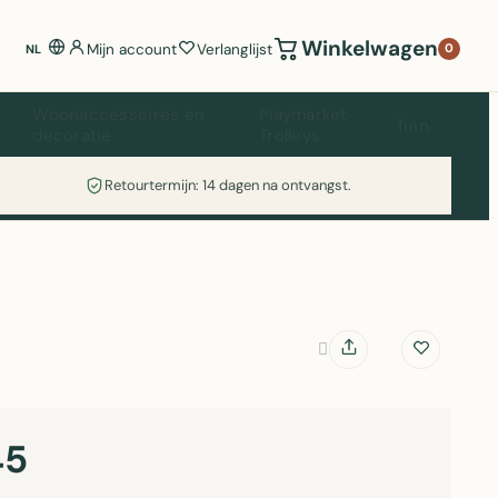
Winkelwagen
Mijn account
Verlanglijst
0
NL
Woonaccessoires en
Playmarket
Tuin
decoratie
Trolleys
Retourtermijn: 14 dagen na ontvangst.
45