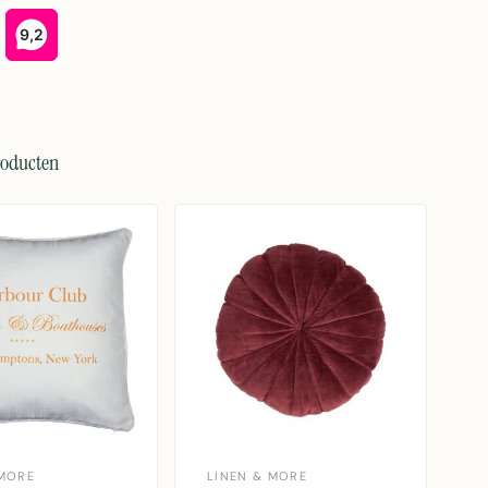
roducten
MORE
LINEN & MORE
L