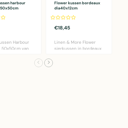
ussen harbour
Flower kussen bordeaux
G
t 50x50cm
dia40x12cm
k
€18,45
€
ussen Harbour
Linen & More Flower
G
t 50x50cm van
sierkussen in bordeaux
k
More. Weers..
rood. Diameter 40..
v