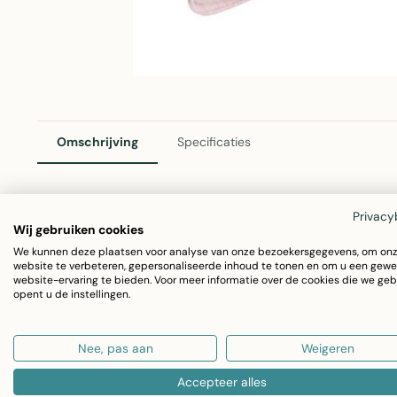
Omschrijving
Specificaties
Privacy
Azalea Sierkussen Streep Roze 45x45cm
Wij gebruiken cookies
We kunnen deze plaatsen voor analyse van onze bezoekersgegevens, om on
Het Azalea sierkussen van Linen & More voegt een zacht ac
website te verbeteren, gepersonaliseerde inhoud te tonen en om u een gewe
website-ervaring te bieden. Voor meer informatie over de cookies die we geb
kussen heeft een elegant streeppatroon in roze en is g
opent u de instellingen.
Afmetingen: 45x45 cm
Nee, pas aan
Weigeren
Materiaal: 100% katoen
Kleur: Roze met streeppatroon
Accepteer alles