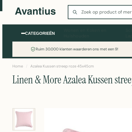
Zoeken
Wonen en Koken en
Sc
CATEGORIEËN
Huishouden
La
Ruim 30.000 klanten waarderen ons met een 9!
Home
/
Azalea Kussen streep roze 45x45cm
Linen & More Azalea Kussen stre