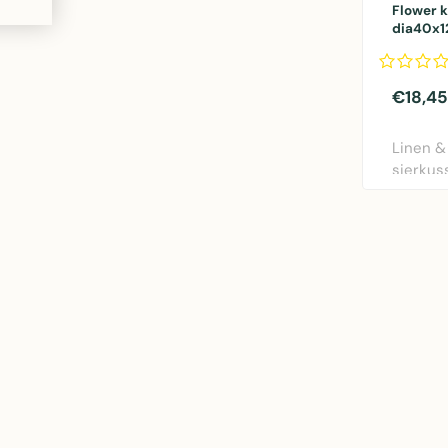
Flower 
dia40x
€18,45
Linen &
sierkus
rood. Di