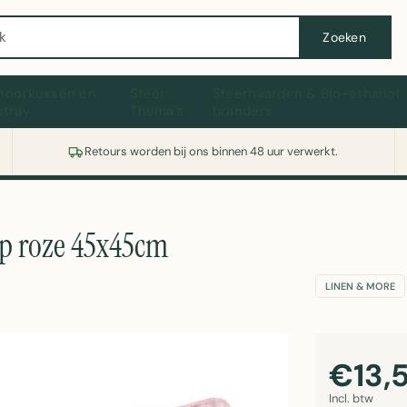
Wasmachine of koelkast nodig? Vergelijk alle prijzen op Witgoedaanbod.nl
Zoeken
hootkussen en
Sfeer
Sfeerhaarden & Bio-ethanol
ptray
Thema's
branders
Retours worden bij ons binnen 48 uur verwerkt.
ep roze 45x45cm
LINEN & MORE
€13,
Incl. btw