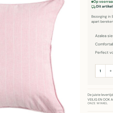
Op voorraa
Dit artik
Bezorging in 
apart bereken
Azalea si
Comfortab
Perfect vo
+
AANTAL
De juiste leverti
VEILIG EN OOK 
ONZE WINKEL