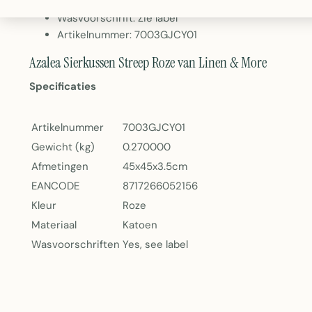
Gewicht: 270 gram
Wasvoorschrift: Zie label
Artikelnummer: 7003GJCY01
Azalea Sierkussen Streep Roze van Linen & More
Specificaties
Artikelnummer
7003GJCY01
Gewicht (kg)
0.270000
Afmetingen
45x45x3.5cm
EANCODE
8717266052156
Kleur
Roze
Materiaal
Katoen
Wasvoorschriften
Yes, see label