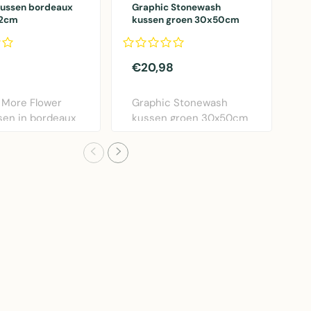
kussen bordeaux
Graphic Stonewash
k
12cm
kussen groen 30x50cm
o
€20,98
€
 More Flower
Graphic Stonewash
M
sen in bordeaux
kussen groen 30x50cm
s
ameter 40..
van Linen & More. Lux..
o