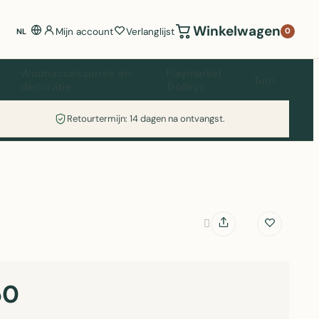
Winkelwagen
Mijn account
Verlanglijst
0
NL
Woonaccessoires en
Playmarket
Tuin
decoratie
Trolleys
Retourtermijn: 14 dagen na ontvangst.
50