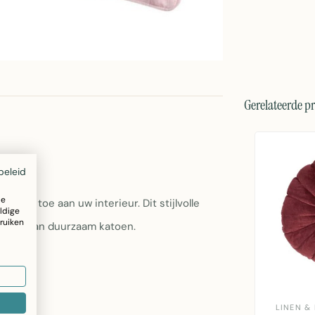
Gerelateerde p
beleid
ze
cent toe aan uw interieur. Dit stijlvolle
ldige
ruiken
emaakt van duurzaam katoen.
LINEN &