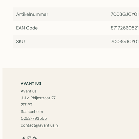
Artikelnummer
7003GJCY01
EAN Code
8717266052
SKU
7003GJCY01
AVANTIUS
Avantius
J.J.v. Rhijnstraat 27
2171PT
Sassenheim
0252-793555
contact@avantius.nl