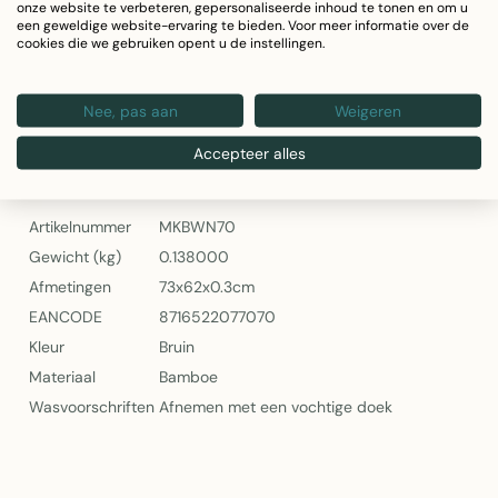
onze website te verbeteren, gepersonaliseerde inhoud te tonen en om u
een geweldige website-ervaring te bieden. Voor meer informatie over de
cookies die we gebruiken opent u de instellingen.
Productomschrijving
Nee, pas aan
Weigeren
Bamboe Waaier Naturel 70cm van Mars & More
Accepteer alles
Specificaties
Artikelnummer
MKBWN70
Gewicht (kg)
0.138000
Afmetingen
73x62x0.3cm
EANCODE
8716522077070
Kleur
Bruin
Materiaal
Bamboe
Wasvoorschriften
Afnemen met een vochtige doek