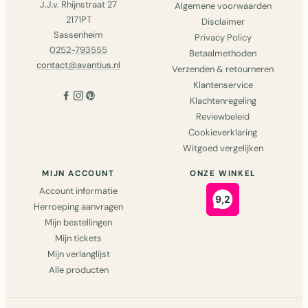
J.J.v. Rhijnstraat 27
Algemene voorwaarden
2171PT
Disclaimer
Sassenheim
Privacy Policy
0252-793555
Betaalmethoden
contact@avantius.nl
Verzenden & retourneren
Klantenservice
Klachtenregeling
Reviewbeleid
Cookieverklaring
Witgoed vergelijken
MIJN ACCOUNT
ONZE WINKEL
Account informatie
Herroeping aanvragen
Mijn bestellingen
Mijn tickets
Mijn verlanglijst
Alle producten