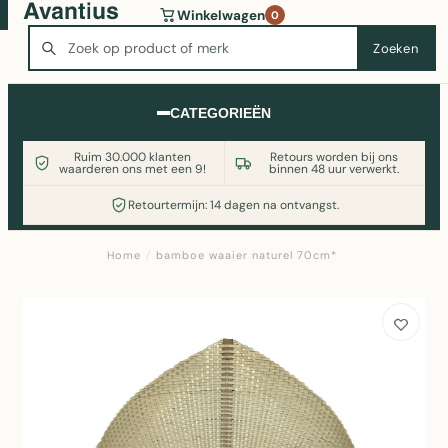
Wasmachine of koelkast nodig? Vergelijk alle prijzen op
Winkelwagen
0
Witgoedaanbod.nl
Zoeken
Zoeken
CATEGORIEËN
Ruim 30.000 klanten
Retours worden bij ons
waarderen ons met een 9!
binnen 48 uur verwerkt.
Retourtermijn: 14 dagen na ontvangst.
Home
/
bamboe waaier naturel 70cm*