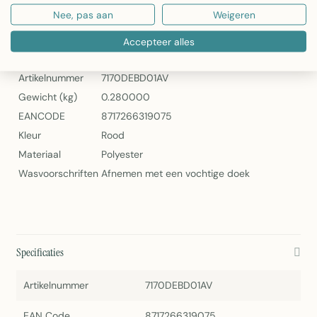
Nee, pas aan
Weigeren
Banner Aileen – Rode Wanddecoratie van 2Lif
Specificaties
Accepteer alles
Artikelnummer
7170DEBD01AV
Gewicht (kg)
0.280000
EANCODE
8717266319075
Kleur
Rood
Materiaal
Polyester
Wasvoorschriften
Afnemen met een vochtige doek
Specificaties
Artikelnummer
7170DEBD01AV
EAN Code
8717266319075