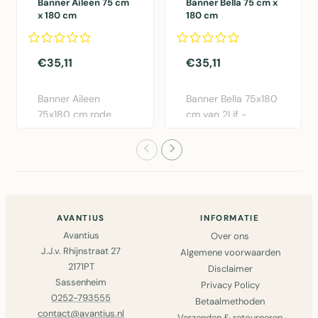
Banner Aileen 75 cm
Banner Bella 75 cm x
x 180 cm
180 cm
€35,11
€35,11
Banner Aileen
Banner Bella 75x180
75x180 cm rode
cm van 2Lif -
wanddecoratie van
Moderne polyester
2Lif. Polyest..
wanddeco..
AVANTIUS
INFORMATIE
Avantius
Over ons
J.J.v. Rhijnstraat 27
Algemene voorwaarden
2171PT
Disclaimer
Sassenheim
Privacy Policy
0252-793555
Betaalmethoden
contact@avantius.nl
Verzenden & retourneren