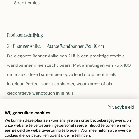
Specificaties
Productomschrijving
2Lif Banner Anika — Paarse Wandbanner 75x180 cm
De elegante Banner Anika van 2Lif is een prachtige textiele
wandbanner in een zacht paars. Met afmetingen van 75 x 180
cm maakt deze banner een opvallend statement in elk
interieur. Perfect voor slaapkamer, woonkamer of als
decoratieve wandtouch in je huis.
Privacybeleid
Afmetingen: 75 x 180 cm
Wij gebruiken cookies
Kleur: Paars
We kunnen deze plaatsen voor analyse van onze bezoekersgegevens, om
Materiaal: Polyester
onze website te verbeteren, gepersonaliseerde inhoud te tonen en om u
Gewicht: 280 gram
een geweldige website-ervaring te bieden. Voor meer informatie over de
cookies die we gebruiken opent u de instellingen.
Onderhoudsvoorschrift: Afnemen met vochtige doek