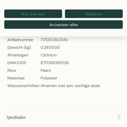
Artikelnummer: 7170DCBC01AV
Nee, pas aan
Weigeren
2Lif Banner Anika — Paarse Wandbanner
Specificaties
Accepteer alles
Artikelnummer
7170DCBC01AV
Gewicht (kg)
0.280000
Afmetingen
1.3x1x1cm
EANCODE
8717266199226
Kleur
Paars
Materiaal
Polyester
Wasvoorschriften
Afnemen met een vochtige doek
Specificaties