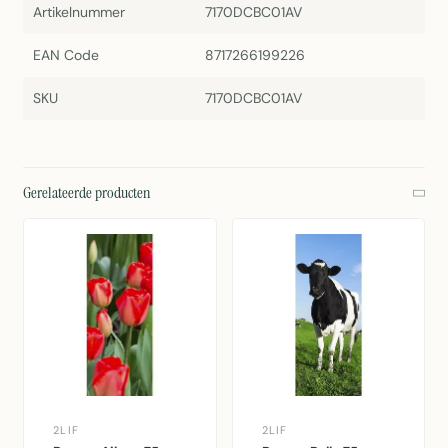
Artikelnummer
7170DCBC01AV
EAN Code
8717266199226
SKU
7170DCBC01AV
Gerelateerde producten
2LIF
2LIF