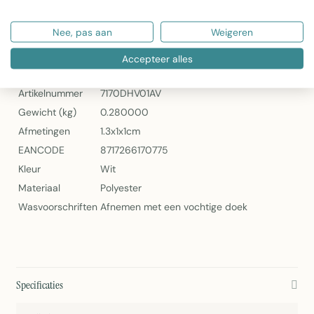
Artikelnummer: 7170DHV01AV
Nee, pas aan
Weigeren
Banner Colette 75 x 180 cm van 2Lif
Specificaties
Accepteer alles
Artikelnummer
7170DHV01AV
Gewicht (kg)
0.280000
Afmetingen
1.3x1x1cm
EANCODE
8717266170775
Kleur
Wit
Materiaal
Polyester
Wasvoorschriften
Afnemen met een vochtige doek
Specificaties