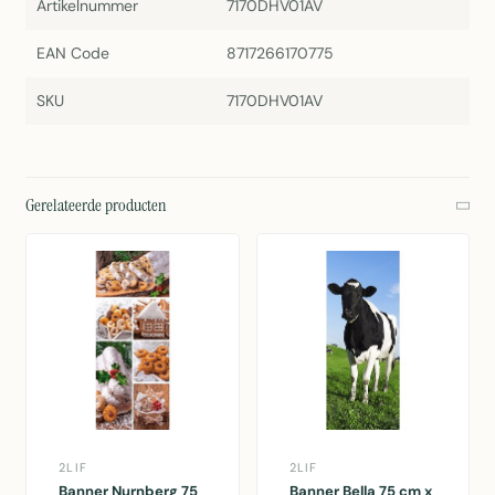
Artikelnummer
7170DHV01AV
EAN Code
8717266170775
SKU
7170DHV01AV
Gerelateerde producten
2LIF
2LIF
Banner Nurnberg 75
Banner Bella 75 cm x