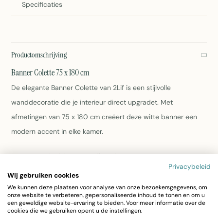
Specificaties
Productomschrijving
Banner Colette 75 x 180 cm
De elegante Banner Colette van 2Lif is een stijlvolle
wanddecoratie die je interieur direct upgradet. Met
afmetingen van 75 x 180 cm creëert deze witte banner een
modern accent in elke kamer.
Materiaal: hoogwaardig polyester
Privacybeleid
Afmetingen: 75 x 180 cm
Wij gebruiken cookies
Kleur: wit
We kunnen deze plaatsen voor analyse van onze bezoekersgegevens, om
Gewicht: 280 gram
onze website te verbeteren, gepersonaliseerde inhoud te tonen en om u
Onderhoud: eenvoudig schoon te maken met een
een geweldige website-ervaring te bieden. Voor meer informatie over de
cookies die we gebruiken opent u de instellingen.
vochtige doek