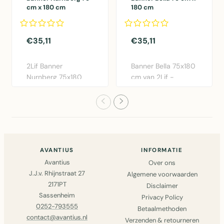
cm x 180 cm
180 cm
€35,11
€35,11
2Lif Banner
Banner Bella 75x180
Nurnberg 75x180
cm van 2Lif -
cm in multi
Moderne polyester
polyester. Elegante ..
wanddeco..
AVANTIUS
INFORMATIE
Avantius
Over ons
J.J.v. Rhijnstraat 27
Algemene voorwaarden
2171PT
Disclaimer
Sassenheim
Privacy Policy
0252-793555
Betaalmethoden
contact@avantius.nl
Verzenden & retourneren