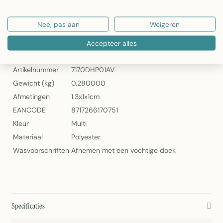
Artikelnummer: 7170DHP01AV
Nee, pas aan
Weigeren
2Lif Banner Emily 75 cm x 180 cm
Specificaties
Accepteer alles
Artikelnummer
7170DHP01AV
Gewicht (kg)
0.280000
Afmetingen
1.3x1x1cm
EANCODE
8717266170751
Kleur
Multi
Materiaal
Polyester
Wasvoorschriften
Afnemen met een vochtige doek
Specificaties