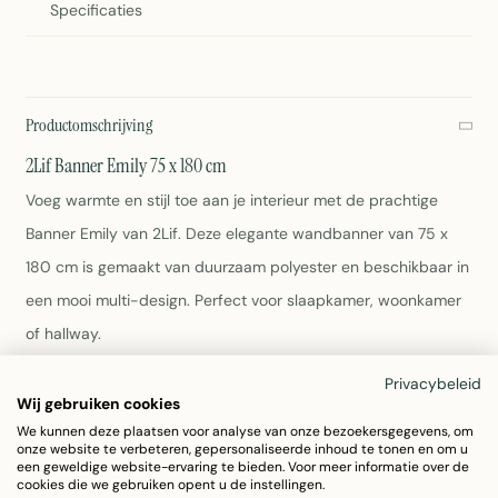
Specificaties
Productomschrijving
2Lif Banner Emily 75 x 180 cm
Voeg warmte en stijl toe aan je interieur met de prachtige
Banner Emily van 2Lif. Deze elegante wandbanner van 75 x
180 cm is gemaakt van duurzaam polyester en beschikbaar in
een mooi multi-design. Perfect voor slaapkamer, woonkamer
of hallway.
Privacybeleid
Afmetingen: 75 x 180 cm
Wij gebruiken cookies
Materiaal: Polyester
We kunnen deze plaatsen voor analyse van onze bezoekersgegevens, om
Kleur: Multi
onze website te verbeteren, gepersonaliseerde inhoud te tonen en om u
Gewicht: 280 gram
een geweldige website-ervaring te bieden. Voor meer informatie over de
cookies die we gebruiken opent u de instellingen.
Onderhoud: Afnemen met een vochtige doek