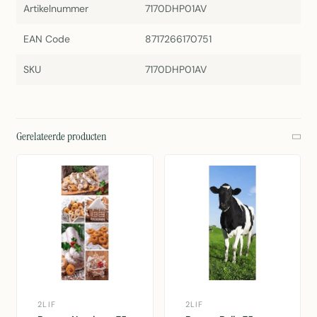
Artikelnummer
7170DHP01AV
EAN Code
8717266170751
SKU
7170DHP01AV
Gerelateerde producten
2LIF
2LIF