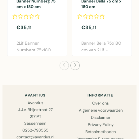
Banner Nurnberg 75
Banner Bella 75 cm x
cm x 180 cm
180 cm
€35,11
€35,11
2Lif Banner
Banner Bella 75x180
Nurnberg 75x180
cm van 2Lif -
cm in multi
Moderne polyester
polyester. Elegante ..
wanddeco..
AVANTIUS
INFORMATIE
Avantius
Over ons
J.J.v. Rhijnstraat 27
Algemene voorwaarden
2171PT
Disclaimer
Sassenheim
Privacy Policy
0252-793555
Betaalmethoden
contact@avantius.nl
Verzenden & retourneren