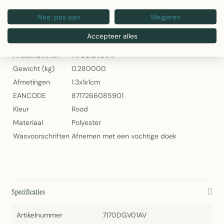
Banner Fabiola 75x180 cm – 2Lif
Nee, pas aan
Weigeren
Specificaties
Accepteer alles
Artikelnummer
7170DGV01AV
Gewicht (kg)
0.280000
Afmetingen
1.3x1x1cm
EANCODE
8717266085901
Kleur
Rood
Materiaal
Polyester
Wasvoorschriften
Afnemen met een vochtige doek
Specificaties
Artikelnummer
7170DGV01AV