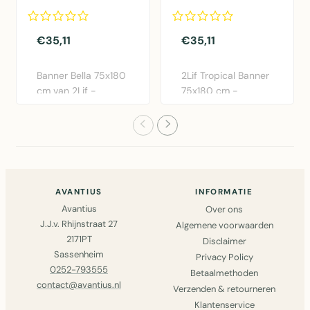
€35,11
€35,11
Banner Bella 75x180
2Lif Tropical Banner
cm van 2Lif -
75x180 cm -
Moderne polyester
Kleurrijke polyester
wanddeco..
wandde..
AVANTIUS
INFORMATIE
Avantius
Over ons
J.J.v. Rhijnstraat 27
Algemene voorwaarden
2171PT
Disclaimer
Sassenheim
Privacy Policy
0252-793555
Betaalmethoden
contact@avantius.nl
Verzenden & retourneren
Klantenservice