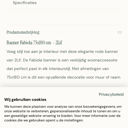
Specificaties
Productomschrijving
Banner Fabiola 75x180 cm – 2Lif
Voeg stijl toe aan je interieur met deze elegante rode banner
van 2Lif. De Fabiola banner is een veelzijdig woonaccessoire
dat perfect past in elk interieurstijl. Met afmetingen van
75x180 cm is dit een opvallende decoratie voor muur of raam.
Afmetingen: 75x180 cm
Privacybeleid
Materiaal: Polyester van hoge kwaliteit
Wij gebruiken cookies
Kleur: Rood
We kunnen deze plaatsen voor analyse van onze bezoekersgegevens, om
onze website te verbeteren, gepersonaliseerde inhoud te tonen en om u
Gewicht: 280 gram
een geweldige website-ervaring te bieden. Voor meer informatie over de
Onderhoud: Afnemen met vochtige doek
cookies die we gebruiken opent u de instellingen.
Artikelnummer: 7170DGV01AV