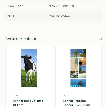
EAN Code
8717266085901
SKU
7170DGV01AV
Gerelateerde producten
2LIF
2LIF
Banner Bella 75 cm x
Banner Tropical
180 cm
Banner 75x180 cm