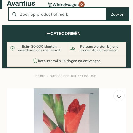
Wasmachine of koelkast nodig? Vergelijk alle prijzen op
Winkelwagen
0
Witgoedaanbod.nl
Zoeken
Zoeken
CATEGORIEËN
Ruim 30.000 klanten
Retours worden bij ons
waarderen ons met een 9!
binnen 48 uur verwerkt.
Retourtermijn: 14 dagen na ontvangst.
Home
/
Banner Fabiola 75x180 cm