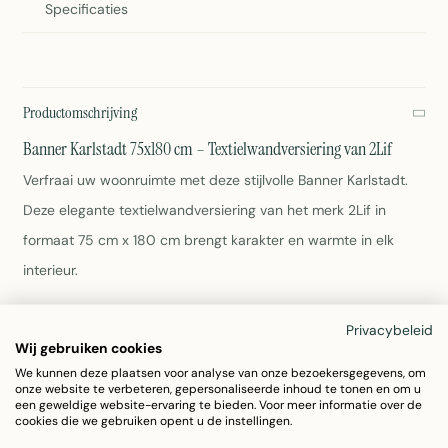
Specificaties
Productomschrijving
Banner Karlstadt 75x180 cm – Textielwandversiering van 2Lif
Verfraai uw woonruimte met deze stijlvolle Banner Karlstadt.
Deze elegante textielwandversiering van het merk 2Lif in
formaat 75 cm x 180 cm brengt karakter en warmte in elk
interieur.
Afmeting: 75 cm x 180 cm
Privacybeleid
Materiaal: Polyester
Wij gebruiken cookies
Kleur: Bruin
We kunnen deze plaatsen voor analyse van onze bezoekersgegevens, om
onze website te verbeteren, gepersonaliseerde inhoud te tonen en om u
Gewicht: 280 gram
een geweldige website-ervaring te bieden. Voor meer informatie over de
Eenvoudig onderhoud: afnemen met vochtige doek
cookies die we gebruiken opent u de instellingen.
Artikelnummer: 7170DBAC01AV