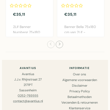
€35,11
€35,11
2Lif Banner
Banner Bella 75x180
Nurnberg 75x180
cm van 2Lif -
cm in multi
Moderne polyester
polyester. Elegante ..
wanddeco..
AVANTIUS
INFORMATIE
Avantius
Over ons
J.J.v. Rhijnstraat 27
Algemene voorwaarden
2171PT
Disclaimer
Sassenheim
Privacy Policy
0252-793555
Betaalmethoden
contact@avantius.nl
Verzenden & retourneren
Klantenservice