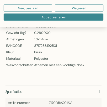
Banner Karlstadt – Textielwandversiering van 2Lif
Nee, pas aan
Weigeren
Specificaties
Accepteer alles
Artikelnummer
7170DBAC01AV
Gewicht (kg)
0.280000
Afmetingen
1.3x1x1cm
EANCODE
8717266192531
Kleur
Bruin
Materiaal
Polyester
Wasvoorschriften
Afnemen met een vochtige doek
Specificaties
Artikelnummer
7170DBAC01AV