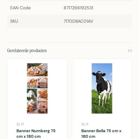
EAN Code
8717266192531
SKU
7170DBAC01AV
Gerelateerde producten
2LIF
2LIF
Banner Nurnberg 75
Banner Bella 75 cm x
cm x 180 cm
180 cm