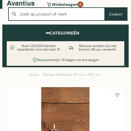
Wasmachine of koelkast nodig? Vergelijk alle prijzen op
Winkelwagen
0
Witgoedaanbod.nl
Zoeken
Zoeken
CATEGORIEËN
Ruim 30.000 klanten
Retours worden bij ons
waarderen ons met een 9!
binnen 48 uur verwerkt.
Retourtermijn: 14 dagen na ontvangst.
Home
/
Banner Karlstadt 75 cm x 180 cm