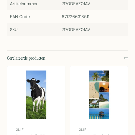
Artikelnummer
7170DEAZ01AV
EAN Code
8717266318511
SKU
7170DEAZ01AV
Gerelateerde producten
2LIF
2LIF