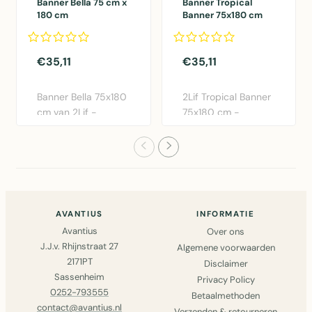
Banner Bella 75 cm x
Banner Tropical
180 cm
Banner 75x180 cm
€35,11
€35,11
Banner Bella 75x180
2Lif Tropical Banner
cm van 2Lif -
75x180 cm -
Moderne polyester
Kleurrijke polyester
wanddeco..
wandde..
AVANTIUS
INFORMATIE
Avantius
Over ons
J.J.v. Rhijnstraat 27
Algemene voorwaarden
2171PT
Disclaimer
Sassenheim
Privacy Policy
0252-793555
Betaalmethoden
contact@avantius.nl
Verzenden & retourneren