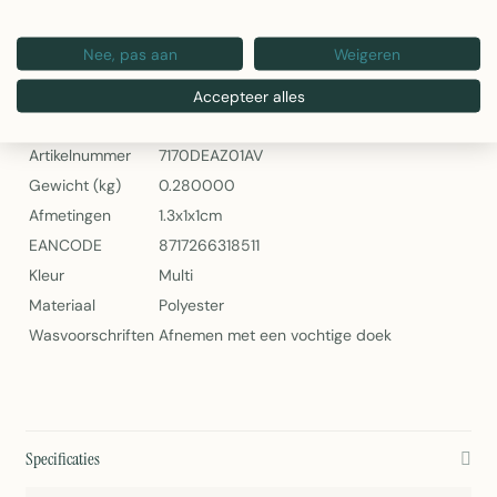
Artikelnummer: 7170DEAZ01AV
Nee, pas aan
Weigeren
2Lif Banner Palms — Tropische Wanddecoratie
Specificaties
Accepteer alles
Artikelnummer
7170DEAZ01AV
Gewicht (kg)
0.280000
Afmetingen
1.3x1x1cm
EANCODE
8717266318511
Kleur
Multi
Materiaal
Polyester
Wasvoorschriften
Afnemen met een vochtige doek
Specificaties