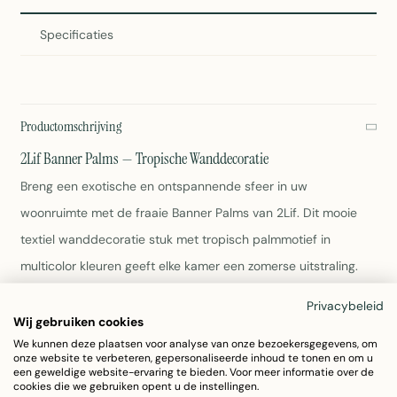
Specificaties
Productomschrijving
2Lif Banner Palms — Tropische Wanddecoratie
Breng een exotische en ontspannende sfeer in uw
woonruimte met de fraaie Banner Palms van 2Lif. Dit mooie
textiel wanddecoratie stuk met tropisch palmmotief in
multicolor kleuren geeft elke kamer een zomerse uitstraling.
Privacybeleid
Afmetingen: 75 cm x 180 cm
Wij gebruiken cookies
Materiaal: Duurzaam polyester
We kunnen deze plaatsen voor analyse van onze bezoekersgegevens, om
Kleur: Multi (tropische kleuren)
onze website te verbeteren, gepersonaliseerde inhoud te tonen en om u
Gewicht: 280 gram
een geweldige website-ervaring te bieden. Voor meer informatie over de
cookies die we gebruiken opent u de instellingen.
Eenvoudig te onderhouden met een vochtige doek