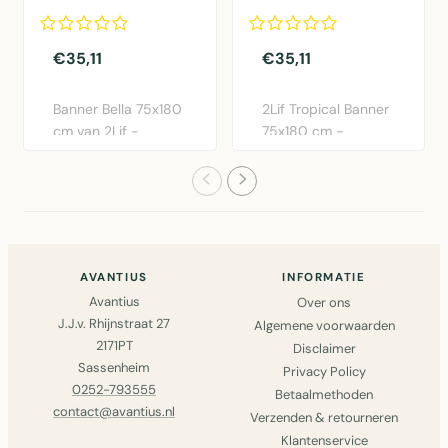
€35,11
€35,11
Banner Bella 75x180
2Lif Tropical Banner
cm van 2Lif -
75x180 cm -
Moderne polyester
Kleurrijke polyester
wanddeco..
wandde..
AVANTIUS
INFORMATIE
Avantius
Over ons
J.J.v. Rhijnstraat 27
Algemene voorwaarden
2171PT
Disclaimer
Sassenheim
Privacy Policy
0252-793555
Betaalmethoden
contact@avantius.nl
Verzenden & retourneren
Klantenservice