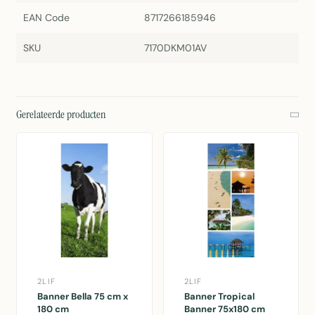
EAN Code
8717266185946
SKU
7170DKM01AV
Gerelateerde producten
2LIF
2LIF
Banner Bella 75 cm x
Banner Tropical
180 cm
Banner 75x180 cm