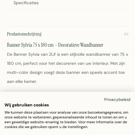
Specificaties
Productomschrijving
Banner Sylvia 75 x 180 cm – Decoratieve Wandbanner
De Banner Sylvia van 2Lif is een stijlvolle wandbanner van 75 x
180 cm, perfect voor het decoreren van uw interieur. Met zijn
multi-color design voegt deze banner een speels accent toe
aan elke kamer.
Afmetingen: 75 x 180 cm
Privacybeleid
Materiaal: Polyester
Wij gebruiken cookies
Kleur: Multi
We kunnen deze plaatsen voor analyse van onze bezoekersgegevens, om
onze website te verbeteren, gepersonaliseerde inhoud te tonen en om u
Gewicht: 280 gram
een geweldige website-ervaring te bieden. Voor meer informatie over de
Onderhoud: Afnemen met een vochtige doek
cookies die we gebruiken opent u de instellingen.
Artikelnummer: 7170DKM01AV