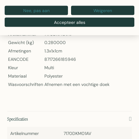
Banner Sylvia 75 x 180 cm – Decoratieve Wandbanner van 2Lif
Nee, pas aan
Weigeren
Specificaties
Accepteer alles
Artikelnummer
7170DKM01AV
Gewicht (kg)
0.280000
Afmetingen
1.3x1x1cm
EANCODE
8717266185946
Kleur
Multi
Materiaal
Polyester
Wasvoorschriften
Afnemen met een vochtige doek
Specificaties
Artikelnummer
7170DKM01AV