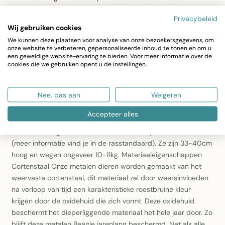
eenvoudige grondbevestiging
Privacybeleid
Duurzaamheid:
Nederlands product met lange
Wij gebruiken cookies
levensduur door weerbescherming van de oxidehuid
We kunnen deze plaatsen voor analyse van onze bezoekersgegevens, om
onze website te verbeteren, gepersonaliseerde inhoud te tonen en om u
Ontdek onze prachtige metalen Beagle Deze Beagle
een geweldige website-ervaring te bieden. Voor meer informatie over de
tuinprikker is een prachtige metalen decoratie voor in de tuin.
cookies die we gebruiken opent u de instellingen.
De Beagle is uitgerust met twee tuinprikkers in de voeten,
hierdoor kan deze stevig in de grond geprikt worden. Hij is
Nee, pas aan
Weigeren
gemaakt van Cortenstaal. Beagle Deze potige en dappere
kleine honden hebben een vriendelijke uitstraling en zijn
Accepteer alles
compact en atletisch. Ze hebben een korte vacht die dicht en
weerbestendig is en die allerlei kleuren en patronen heeft
(meer informatie vind je in de rasstandaard). Ze zijn 33-40cm
hoog en wegen ongeveer 10-11kg. Materiaaleigenschappen
Cortenstaal Onze metalen dieren worden gemaakt van het
weervaste cortenstaal, dit materiaal zal door weersinvloeden
na verloop van tijd een karakteristieke roestbruine kleur
krijgen door de oxidehuid die zich vormt. Deze oxidehuid
beschermt het dieperliggende materiaal het hele jaar door. Zo
blijft deze metalen Beagle jarenlang beschermd. Net als alle