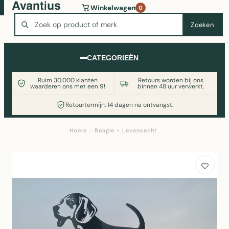
Wasmachine of koelkast nodig? Vergelijk alle prijzen op
Winkelwagen
0
Witgoedaanbod.nl
Zoeken
Zoeken
CATEGORIEËN
Ruim 30.000 klanten
Retours worden bij ons
waarderen ons met een 9!
binnen 48 uur verwerkt.
Retourtermijn: 14 dagen na ontvangst.
Home
/
Beagle - Levensecht