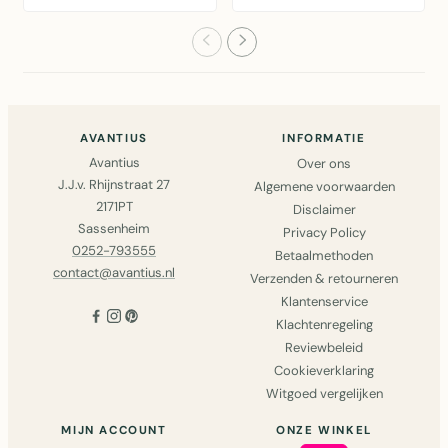
cortenstaal –
wanddecoratie van
levensecht..
cortenstaal, 256x3..
AVANTIUS
INFORMATIE
Avantius
Over ons
J.J.v. Rhijnstraat 27
Algemene voorwaarden
2171PT
Disclaimer
Sassenheim
Privacy Policy
0252-793555
Betaalmethoden
contact@avantius.nl
Verzenden & retourneren
Klantenservice
Klachtenregeling
Reviewbeleid
Cookieverklaring
Witgoed vergelijken
MIJN ACCOUNT
ONZE WINKEL