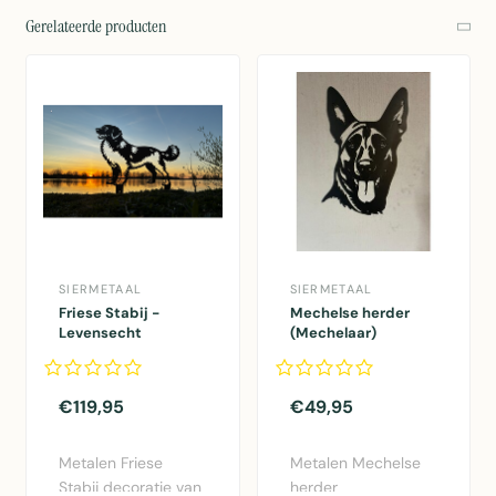
Gerelateerde producten
SIERMETAAL
SIERMETAAL
Friese Stabij -
Mechelse herder
Levensecht
(Mechelaar)
€119,95
€49,95
Metalen Friese
Metalen Mechelse
Stabij decoratie van
herder