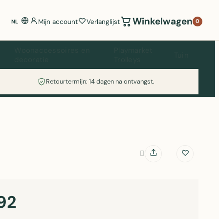
Winkelwagen
Mijn account
Verlanglijst
0
NL
Woonaccessoires en
Playmarket
Tuin
decoratie
Trolleys
Retourtermijn: 14 dagen na ontvangst.
92