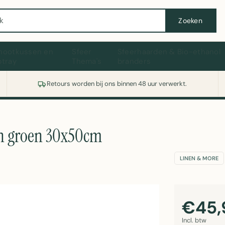
Wasmachine of koelkast nodig? Vergelijk alle prijzen op Witgoedaanbod.nl
Zoeken
hootkussen en
Sfeer
Sfeerhaarden & Bio-ethanol
ptray
Thema's
branders
Retours worden bij ons binnen 48 uur verwerkt.
en groen 30x50cm
LINEN & MORE
€45,
Incl. btw