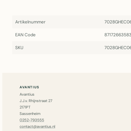
Artikelnummer
7028GHEC0
EAN Code
8717266358
SKU
7028GHEC0
AVANTIUS
Avantius
J.J.v. Rhijnstraat 27
2171PT
Sassenheim
0252-793555
contact@avantius.nl