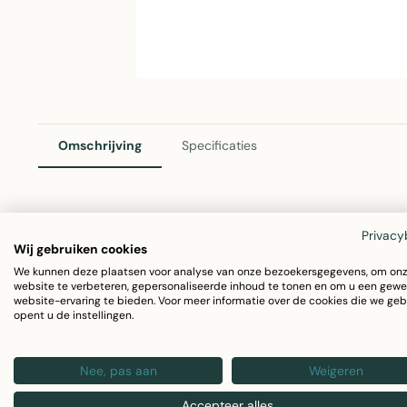
Omschrijving
Specificaties
Bed Of Roses Sierkussen Groen 30x50cm
Privacy
Wij gebruiken cookies
Het Bed Of Roses sierkussen van Linen & More voegt een 
We kunnen deze plaatsen voor analyse van onze bezoekersgegevens, om on
website te verbeteren, gepersonaliseerde inhoud te tonen en om u een gewe
interieur. Dit comfortabele kussen in een sierlijke groen
website-ervaring te bieden. Voor meer informatie over de cookies die we geb
opent u de instellingen.
combineert stijl met kwaliteit.
Nee, pas aan
Weigeren
Afmeting: 30x50 cm
Materiaal: Katoen
Accepteer alles