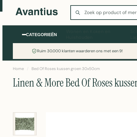
Zoeken
Wonen en Koken en
Sc
CATEGORIEËN
Huishouden
La
Ruim 30.000 klanten waarderen ons met een 9!
Home
/
Bed Of Roses kussen groen 30x50cm
Linen & More Bed Of Roses kuss