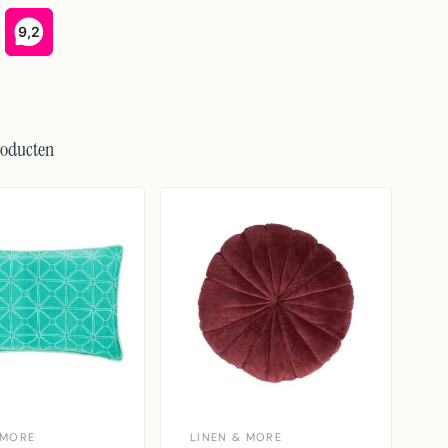
roducten
 MORE
LINEN & MORE
M