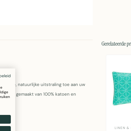
Gerelateerde p
beleid
warme, natuurlijke uitstraling toe aan uw
ze
ldige
e kleur is gemaakt van 100% katoen en
ruiken
LINEN &