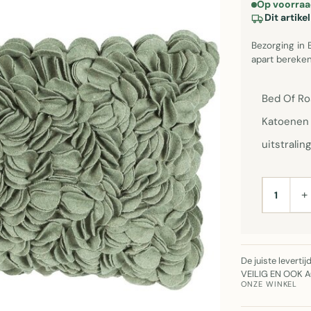
Op voorraa
Dit artik
Bezorging in 
apart bereken
Bed Of Ro
Katoenen 
uitstrali
+
AANTAL
De juiste leverti
VEILIG EN OOK 
ONZE WINKEL