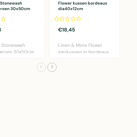
 Stonewash
Flower kussen bordeaux
k
groen 30x50cm
dia40x12cm
o
8
€18,45
€
c Stonewash
Linen & More Flower
M
 groen 30x50cm
sierkussen in bordeaux
s
n & More. Lux..
rood. Diameter 40..
o