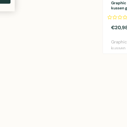
Graphic
kussen 
€20,9
Graphi
kussen
van Line