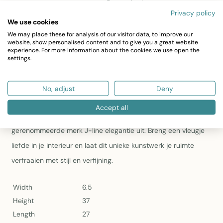
wat zorgt voor duurzaamheid en een stijlvolle uitstraling
Privacy policy
Kleurstelling:
Wit met goudaccenten die elegantie en
We use cookies
warmte uitstralen
We may place these for analysis of our visitor data, to improve our
Collectie:
Onderdeel van de Winter 2023 collectie van
website, show personalised content and to give you a great website
experience. For more information about the cookies we use open the
J-Line, bekend om decoratieve woonaccessoires van
settings.
hoge kwaliteit
Ontdek de romantiek met ons beeld van een staand koppel,
No, adjust
Deny
omarmd door een hartballon in wit en goud. Met een afmeting
Accept all
van 37x27x6.5cm straalt dit prachtige stuk van het
gerenommeerde merk J-line elegantie uit. Breng een vleugje
liefde in je interieur en laat dit unieke kunstwerk je ruimte
verfraaien met stijl en verfijning.
Width
6.5
Height
37
Length
27