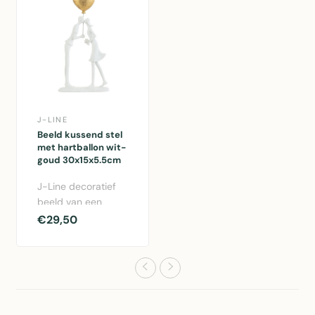
J-LINE
Beeld kussend stel
met hartballon wit-
goud 30x15x5.5cm
J-Line decoratief
beeld van een
kussend stel met
€29,50
hartballon in wit-
goud, 30x15x5..