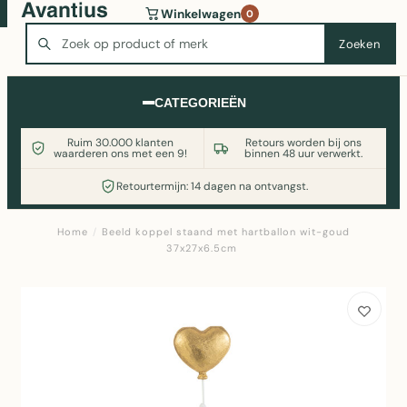
Wasmachine of koelkast nodig? Vergelijk alle prijzen op
Winkelwagen
0
Witgoedaanbod.nl
Zoeken
Zoeken
CATEGORIEËN
Ruim 30.000 klanten
Retours worden bij ons
waarderen ons met een 9!
binnen 48 uur verwerkt.
Retourtermijn: 14 dagen na ontvangst.
Home
/
Beeld koppel staand met hartballon wit-goud
37x27x6.5cm