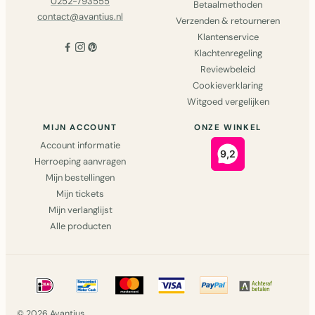
0252-793555
Betaalmethoden
contact@avantius.nl
Verzenden & retourneren
Klantenservice
Klachtenregeling
Reviewbeleid
Cookieverklaring
Witgoed vergelijken
MIJN ACCOUNT
ONZE WINKEL
Account informatie
Herroeping aanvragen
Mijn bestellingen
Mijn tickets
Mijn verlanglijst
Alle producten
© 2026 Avantius