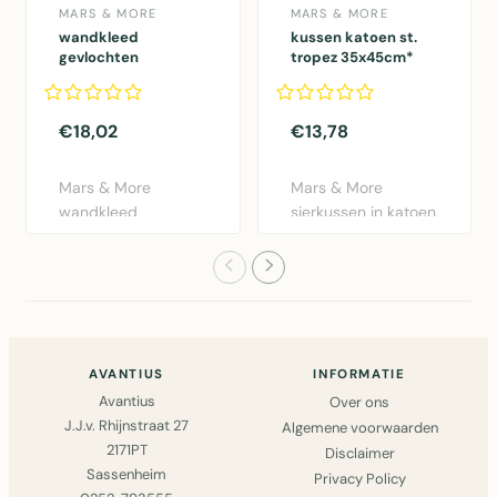
MARS & MORE
MARS & MORE
wandkleed
kussen katoen st.
gevlochten
tropez 35x45cm*
palmblad driehoek
75cm aan stok*
€18,02
€13,78
Mars & More
Mars & More
wandkleed
sierkussen in katoen
gevlochten
met St. Tropez
palmblad in
design. 35x4..
driehoekige vor..
AVANTIUS
INFORMATIE
Avantius
Over ons
J.J.v. Rhijnstraat 27
Algemene voorwaarden
2171PT
Disclaimer
Sassenheim
Privacy Policy