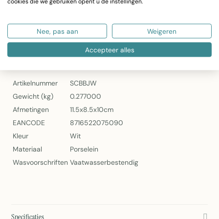
Afmetingen: 11,5 x 8,5 x 10 cm
cookies die we gebruiken opent u de instellingen.
Vaatwasserbestendig
Artikelnummer: SCBBJW
Nee, pas aan
Weigeren
Beker Jungle Wit 400cc van Mars & More
Accepteer alles
Specificaties
Artikelnummer
SCBBJW
Gewicht (kg)
0.277000
Afmetingen
11.5x8.5x10cm
EANCODE
8716522075090
Kleur
Wit
Materiaal
Porselein
Wasvoorschriften
Vaatwasserbestendig
Specificaties