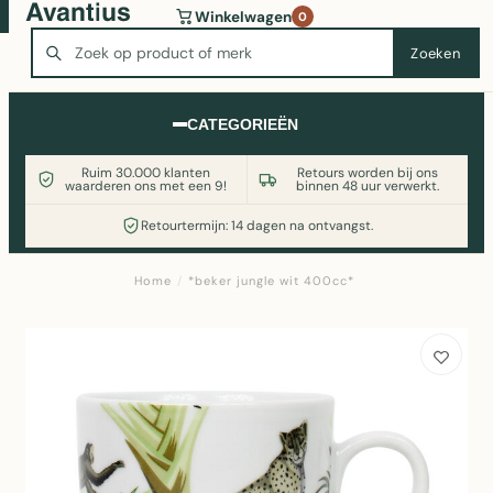
Wasmachine of koelkast nodig? Vergelijk alle prijzen op
Winkelwagen
0
Witgoedaanbod.nl
Zoeken
Zoeken
CATEGORIEËN
Ruim 30.000 klanten
Retours worden bij ons
waarderen ons met een 9!
binnen 48 uur verwerkt.
Retourtermijn: 14 dagen na ontvangst.
Home
/
*beker jungle wit 400cc*