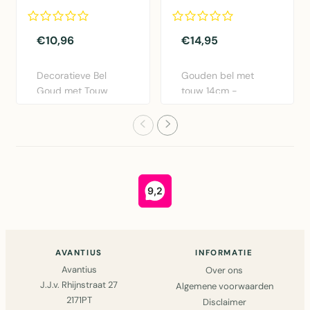
€10,96
€14,95
Decoratieve Bel
Gouden bel met
Goud met Touw
touw 14cm -
11cm - Elegante
Perfecte accessoire
metalen bel vo..
voor vliegeng..
AVANTIUS
INFORMATIE
Avantius
Over ons
J.J.v. Rhijnstraat 27
Algemene voorwaarden
2171PT
Disclaimer