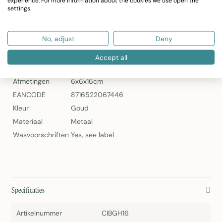
experience. For more information about the cookies we use open the
settings.
Bel Goud Hert 16cm – Mars & More
Specificaties
No, adjust
Deny
Artikelnummer
CIBGH16
Accept all
Gewicht (kg)
0.179000
Afmetingen
6x6x16cm
EANCODE
8716522067446
Kleur
Goud
Materiaal
Metaal
Wasvoorschriften
Yes, see label
Specificaties
Artikelnummer
CIBGH16