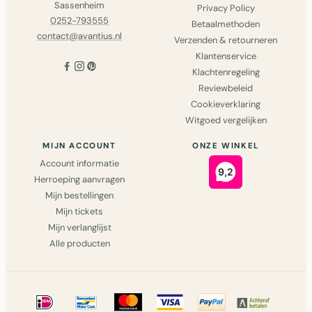
Sassenheim
Privacy Policy
0252-793555
Betaalmethoden
contact@avantius.nl
Verzenden & retourneren
Klantenservice
Klachtenregeling
Reviewbeleid
Cookieverklaring
Witgoed vergelijken
MIJN ACCOUNT
ONZE WINKEL
Account informatie
Herroeping aanvragen
Mijn bestellingen
Mijn tickets
Mijn verlanglijst
Alle producten