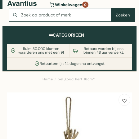
Wasmachine of koelkast nodig? Vergelijk alle prijzen op
Winkelwagen
0
Witgoedaanbod.nl
Zoeken
Zoeken
CATEGORIEËN
Ruim 30.000 klanten
Retours worden bij ons
waarderen ons met een 9!
binnen 48 uur verwerkt.
Retourtermijn: 14 dagen na ontvangst.
Home
/
bel goud hert 16cm*