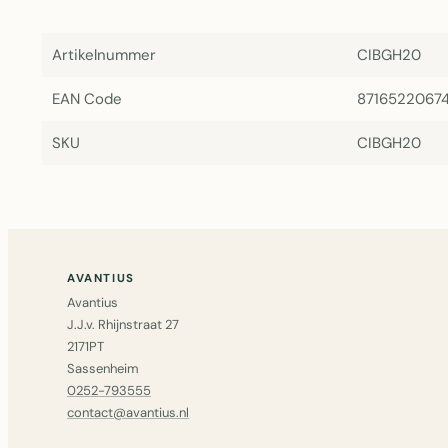
Artikelnummer
CIBGH20
EAN Code
8716522067
SKU
CIBGH20
AVANTIUS
Avantius
J.J.v. Rhijnstraat 27
2171PT
Sassenheim
0252-793555
contact@avantius.nl