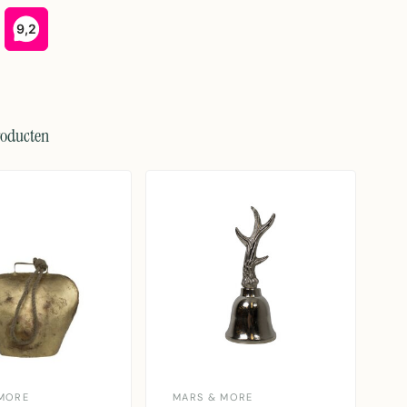
roducten
MORE
MARS & MORE
M