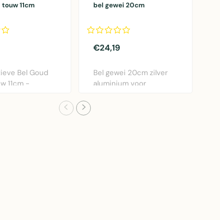
 touw 11cm
bel gewei 20cm
b
€24,19
€
ieve Bel Goud
Bel gewei 20cm zilver
G
w 11cm -
aluminium voor
1
e metalen bel
vliegengordijn. Perfect..
a
v