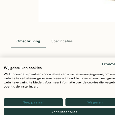
Omschrijving
Specificaties
Privacy
Bel Goud Hert 20cm – Elegante Decoratie van Mars & Mo
Wij gebruiken cookies
Deze prachtige gouden bel met hertendesign brengt een 
We kunnen deze plaatsen voor analyse van onze bezoekersgegevens, om on
website te verbeteren, gepersonaliseerde inhoud te tonen en om u een gewe
interieur. Het sierlijke metalen accent van 20cm hoog is e
website-ervaring te bieden. Voor meer informatie over de cookies die we geb
opent u de instellingen.
in moderne en traditionele woonstijlen.
Nee, pas aan
Weigeren
Materiaal: Duurzaam metaal in goudkleur
Afmetingen: 8x8x20cm
Accepteer alles