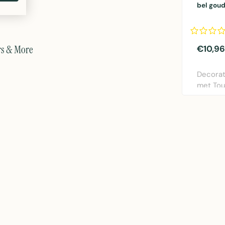
bel goud
rs & More
€10,96
Decorat
met Tou
Elegant
vo..