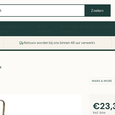
Wasmachine of koelkast nodig? Vergelijk alle prijzen op Witgoedaanbod.nl
Zoeken
hootkussen en
Sfeer
Sfeerhaarden & Bio-ethanol
ptray
Thema's
branders
Retours worden bij ons binnen 48 uur verwerkt.
*
MARS & MORE
€23,
Incl. btw