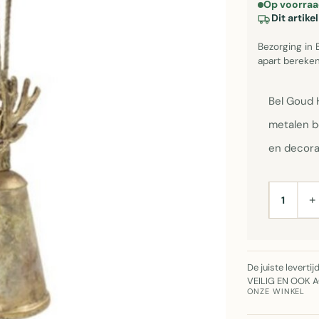
Op voorraa
Dit artik
Bezorging in 
apart bereken
Bel Goud 
metalen b
en decora
+
AANTAL
De juiste leverti
VEILIG EN OOK 
ONZE WINKEL