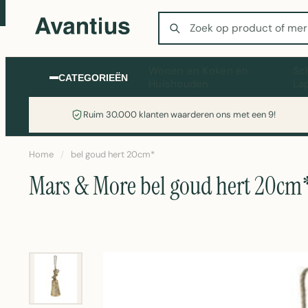
Zoeken
Wonen en Koken en
Sc
CATEGORIEËN
Huishouden
La
Ruim 30.000 klanten waarderen ons met een 9!
Home
/
bel goud hert 20cm*
Mars & More bel goud hert 20cm