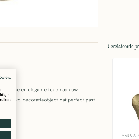
Gerelateerde p
beleid
re
klassieke en elegante touch aan uw
ze
ldige
en stijlvol decoratieobject dat perfect past
ruiken
MARS & 