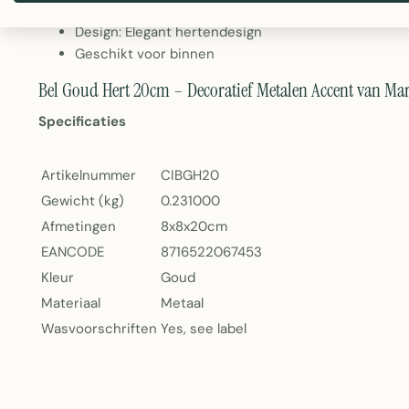
Gewicht: 231 gram
Design: Elegant hertendesign
Geschikt voor binnen
Bel Goud Hert 20cm – Decoratief Metalen Accent van Ma
Specificaties
Artikelnummer
CIBGH20
Gewicht (kg)
0.231000
Afmetingen
8x8x20cm
EANCODE
8716522067453
Kleur
Goud
Materiaal
Metaal
Wasvoorschriften
Yes, see label