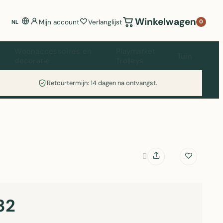
Winkelwagen
Mijn account
Verlanglijst
0
NL
Woonaccessoires en
Playmarket
Tuin
decoratie
Trolleys
Retourtermijn: 14 dagen na ontvangst.
32