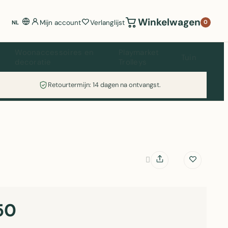
Winkelwagen
Mijn account
Verlanglijst
0
NL
Woonaccessoires en
Playmarket
Tuin
decoratie
Trolleys
Retourtermijn: 14 dagen na ontvangst.
50