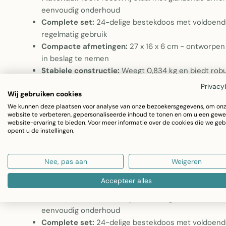
eenvoudig onderhoud
Complete set:
24-delige bestekdoos met voldoende 
regelmatig gebruik
Compacte afmetingen:
27 x 16 x 6 cm - ontworpen
in beslag te nemen
Stabiele constructie:
Weegt 0,834 kg en biedt robuu
gebruik
Privacy
Wij gebruiken cookies
Bestekdoos C 24-delig RVS Glanzend Zilver
We kunnen deze plaatsen voor analyse van onze bezoekersgegevens, om on
website te verbeteren, gepersonaliseerde inhoud te tonen en om u een gewe
Deze bestekdoos biedt een praktische en stijlvolle oplo
website-ervaring te bieden. Voor meer informatie over de cookies die we geb
opent u de instellingen.
bestek. De complete set van 24 stuks in glanzend roestv
moderne zilverkleurige uitstraling. Het compacte formaa
Nee, pas aan
Weigeren
keukenbuffet, serveertafel of dressoir.
Accepteer alles
Materiaal:
100% roestvrij staal met glanzende afwe
eenvoudig onderhoud
Complete set:
24-delige bestekdoos met voldoende 