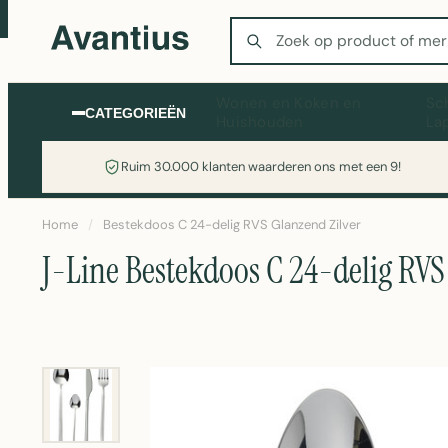
Zoeken
Wonen en Koken en
Sc
CATEGORIEËN
Huishouden
La
Ruim 30.000 klanten waarderen ons met een 9!
Home
/
Bestekdoos C 24-delig RVS Glanzend Zilver
J-Line Bestekdoos C 24-delig RVS