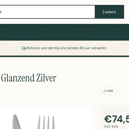
Wasmachine of koelkast nodig? Vergelijk alle prijzen op Witgoedaanbod.nl
Zoeken
hootkussen en
Sfeer
Sfeerhaarden & Bio-ethanol
ptray
Thema's
branders
Retours worden bij ons binnen 48 uur verwerkt.
 Glanzend Zilver
J-LINE
€74,
Incl. btw