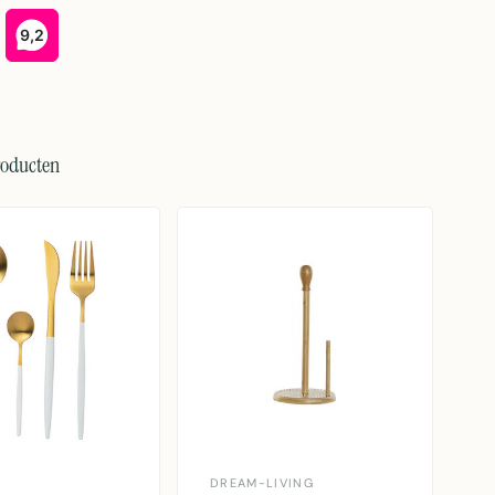
roducten
DREAM-LIVING
J