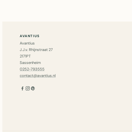
AVANTIUS
Avantius
J.J.v. Rhijnstraat 27
2171PT
Sassenheim
0252-793555
contact@avantius.nl