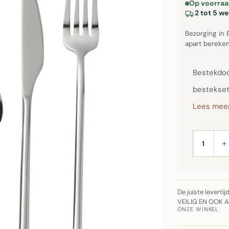
Op voorraa
2 tot 5 w
Bezorging in 
apart bereken
Bestekdoo
bestekset
Lees meer
+
AANTAL
De juiste leverti
VEILIG EN OOK 
ONZE WINKEL