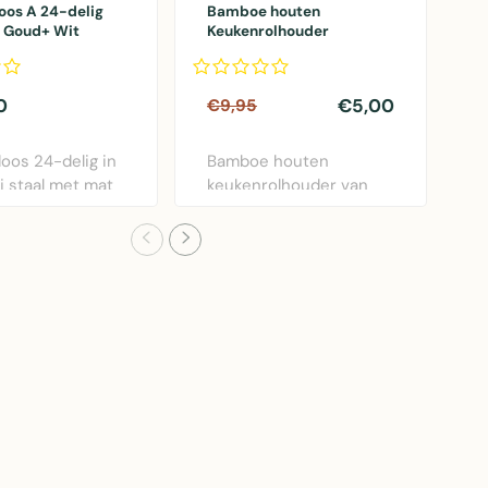
oos A 24-delig
Bamboe houten
B
 Goud+ Wit
Keukenrolhouder
R
16x16x35cm
0
€5,00
€
€9,95
oos 24-delig in
Bamboe houten
B
j staal met mat
keukenrolhouder van
R
wit d..
35cm hoog -
E
functioneel en..