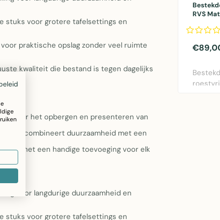
Bestekd
RVS Mat
stuks voor grotere tafelsettings en
 voor praktische opslag zonder veel ruimte
€89,0
ste kwaliteit die bestand is tegen dagelijks
Bestekd
roestvri
beleid
goud en 
ze
ldige
ssing voor het opbergen en presenteren van
ruiken
rij staal combineert duurzaamheid met een
t maakt het een handige toevoeging voor elk
rking voor langdurige duurzaamheid en
stuks voor grotere tafelsettings en