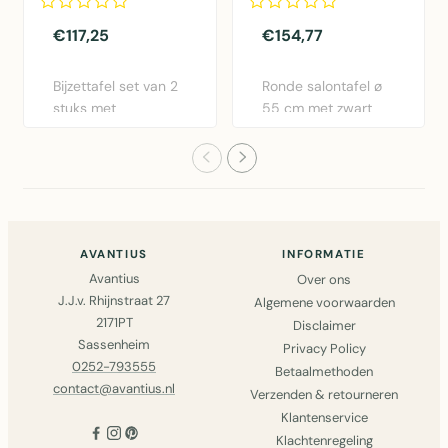
hout
draadframe ø 55 cm
€117,25
€154,77
Bijzettafel set van 2
Ronde salontafel ø
stuks met
55 cm met zwart
mangohout blad en
metalen draadframe
zwart meta..
en ger..
AVANTIUS
INFORMATIE
Avantius
Over ons
J.J.v. Rhijnstraat 27
Algemene voorwaarden
2171PT
Disclaimer
Sassenheim
Privacy Policy
0252-793555
Betaalmethoden
contact@avantius.nl
Verzenden & retourneren
Klantenservice
Klachtenregeling