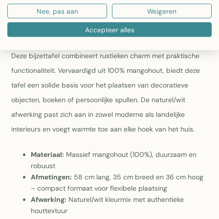
houttextuur voor rustieken karakter
Nee, pas aan
Weigeren
Constructie:
10,4 kilogram stevig gewicht garandeert
stabiliteit en duurzaamheid
Accepteer alles
Bijzettafel Camel – Massief Mangohout Naturel/Wit
Deze bijzettafel combineert rustieken charm met praktische
functionaliteit. Vervaardigd uit 100% mangohout, biedt deze
tafel een solide basis voor het plaatsen van decoratieve
objecten, boeken of persoonlijke spullen. De naturel/wit
afwerking past zich aan in zowel moderne als landelijke
interieurs en voegt warmte toe aan elke hoek van het huis.
Materiaal:
Massief mangohout (100%), duurzaam en
robuust
Afmetingen:
58 cm lang, 35 cm breed en 36 cm hoog
– compact formaat voor flexibele plaatsing
Afwerking:
Naturel/wit kleurmix met authentieke
houttextuur