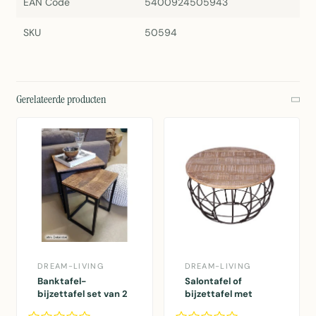
EAN Code
5400924505943
SKU
50594
Gerelateerde producten
DREAM-LIVING
DREAM-LIVING
Banktafel-
Salontafel of
bijzettafel set van 2
bijzettafel met
stuks zwart metaal
zwart metalen