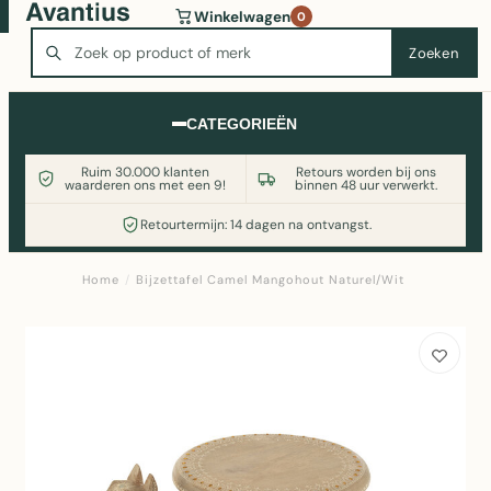
Wasmachine of koelkast nodig? Vergelijk alle prijzen op
Winkelwagen
0
Witgoedaanbod.nl
Zoeken
Zoeken
CATEGORIEËN
Ruim 30.000 klanten
Retours worden bij ons
waarderen ons met een 9!
binnen 48 uur verwerkt.
Retourtermijn: 14 dagen na ontvangst.
Home
/
Bijzettafel Camel Mangohout Naturel/Wit