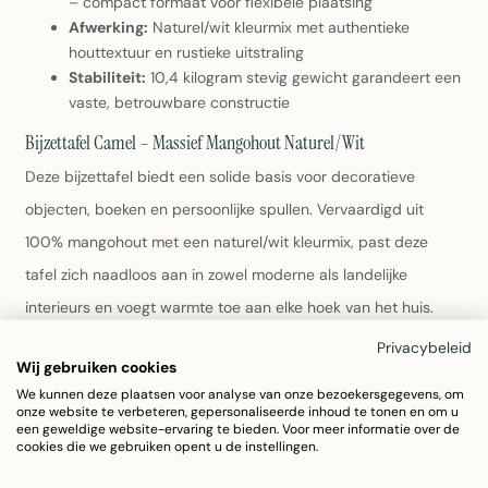
– compact formaat voor flexibele plaatsing
Afwerking:
Naturel/wit kleurmix met authentieke
houttextuur en rustieke uitstraling
Stabiliteit:
10,4 kilogram stevig gewicht garandeert een
vaste, betrouwbare constructie
Bijzettafel Camel – Massief Mangohout Naturel/Wit
Deze bijzettafel biedt een solide basis voor decoratieve
objecten, boeken en persoonlijke spullen. Vervaardigd uit
100% mangohout met een naturel/wit kleurmix, past deze
tafel zich naadloos aan in zowel moderne als landelijke
interieurs en voegt warmte toe aan elke hoek van het huis.
Privacybeleid
Materiaal:
100% massief mangohout – duurzaam,
Wij gebruiken cookies
robuust en voelbaar kwaliteit
We kunnen deze plaatsen voor analyse van onze bezoekersgegevens, om
onze website te verbeteren, gepersonaliseerde inhoud te tonen en om u
Afmetingen:
58 cm lang, 35 cm breed en 36 cm hoog
een geweldige website-ervaring te bieden. Voor meer informatie over de
voor flexibele plaatsing in compact formaat
cookies die we gebruiken opent u de instellingen.
Afwerking:
Naturel/wit kleurmix met authentieke