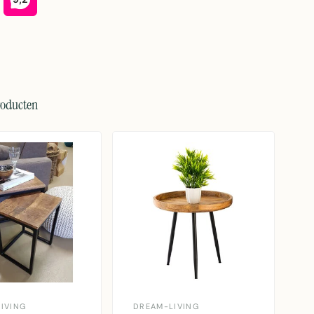
roducten
IVING
DREAM-LIVING
D