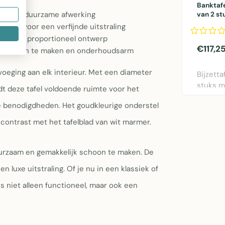
Banktafe
kken en duurzame afwerking
van 2 st
hout
lver) voor een verfijnde uitstraling
act en proportioneel ontwerp
€117,2
jk schoon te maken en onderhoudsarm
voeging aan elk interieur. Met een diameter
Bijzetta
stuks 
t deze tafel voldoende ruimte voor het
blad en 
e benodigdheden. Het goudkleurige onderstel
 contrast met het tafelblad van wit marmer.
duurzaam en gemakkelijk schoon te maken. De
 luxe uitstraling. Of je nu in een klassiek of
is niet alleen functioneel, maar ook een