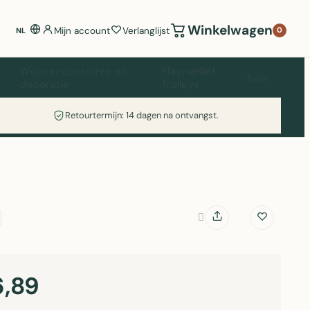
Winkelwagen
Mijn account
Verlanglijst
0
NL
Woonaccessoires en
Playmarket
Tuin
decoratie
Trolleys
Retourtermijn: 14 dagen na ontvangst.
,89