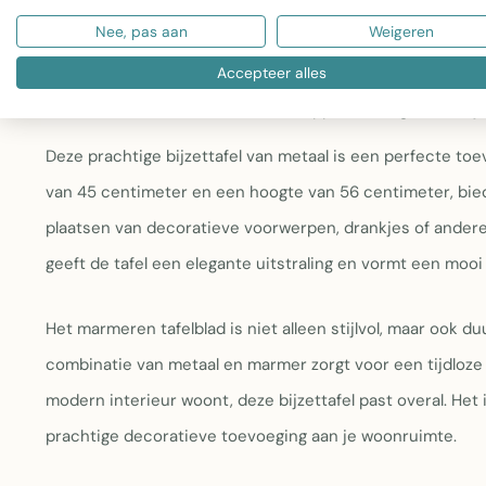
Tafelblad:
Wit marmer met natuurlijke karaktertre
Nee, pas aan
Weigeren
Onderstel:
Goudkleurig metaal (ook beschikbaar in zi
Accepteer alles
Afmetingen:
Diameter 45 cm, hoogte 56 cm – comp
Onderhoud:
Het marmeren oppervlak is gemakkeli
Deze prachtige bijzettafel van metaal is een perfecte toe
van 45 centimeter en een hoogte van 56 centimeter, bied
plaatsen van decoratieve voorwerpen, drankjes of ander
geeft de tafel een elegante uitstraling en vormt een mooi
Het marmeren tafelblad is niet alleen stijlvol, maar ook 
combinatie van metaal en marmer zorgt voor een tijdloze en
modern interieur woont, deze bijzettafel past overal. Het 
prachtige decoratieve toevoeging aan je woonruimte.