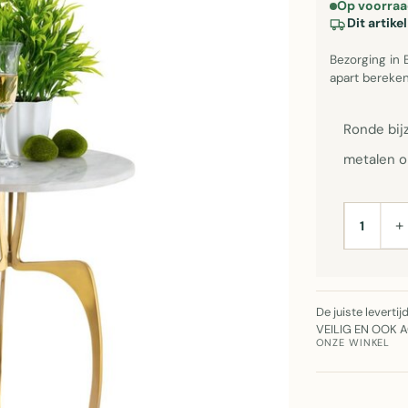
Op voorraa
Dit artik
Bezorging in 
apart bereken
Ronde bij
metalen o
+
AANTAL
De juiste leverti
VEILIG EN OOK 
ONZE WINKEL