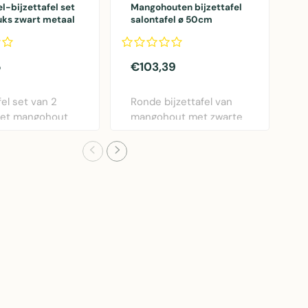
l-bijzettafel set
Mangohouten bijzettafel
S
uks zwart metaal
salontafel ø 50cm
m
d
5
€103,39
€
fel set van 2
Ronde bijzettafel van
R
met mangohout
mangohout met zwarte
c
zwart meta..
metalen poten, di..
d