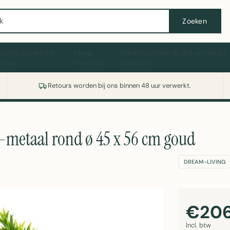
Wasmachine of koelkast nodig? Vergelijk alle prijzen op Witgoedaanbod.nl
Zoeken
hootkussen en
Sfeer
Sfeerhaarden & Bio-ethanol
ptray
Thema's
branders
Retours worden bij ons binnen 48 uur verwerkt.
-metaal rond ø 45 x 56 cm goud
DREAM-LIVING
€206
Incl. btw