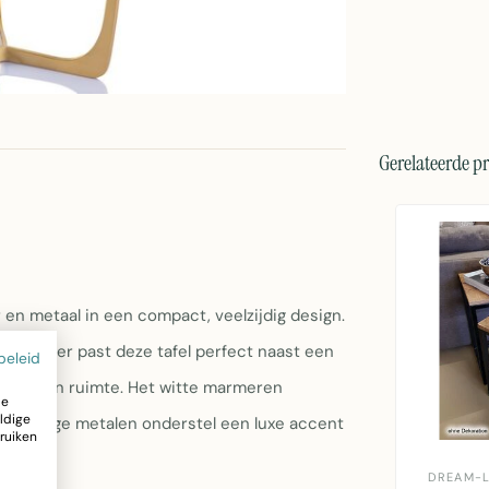
Gerelateerde p
en metaal in een compact, veelzijdig design.
ntimeter past deze tafel perfect naast een
beleid
ek van een ruimte. Het witte marmeren
ze
ldige
oudkleurige metalen onderstel een luxe accent
ruiken
DREAM-L