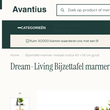
Zoeken
Wonen en Koken en
Sc
CATEGORIEËN
Huishouden
La
Ruim 30.000 klanten waarderen ons met een 9!
Home
/
Bijzettafel marmer-metaal rond ø 45 x 56 cm goud
Dream-Living Bijzettafel marmer