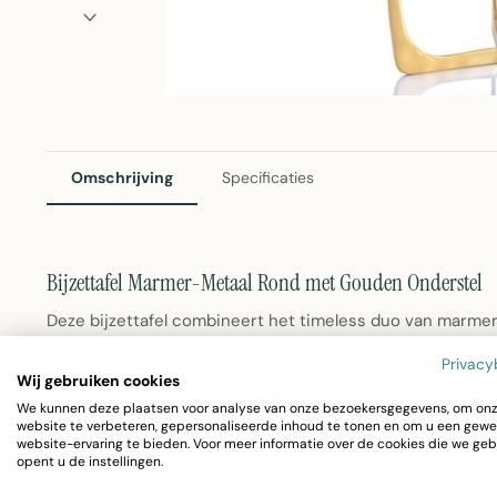
Omschrijving
Specificaties
Bijzettafel Marmer-Metaal Rond met Gouden Onderstel
Deze bijzettafel combineert het timeless duo van marmer 
Met een diameter van 45 centimeter en hoogte van 56 ce
Privacy
Wij gebruiken cookies
bank, bij een fauteuil of als decoratief element in de ho
We kunnen deze plaatsen voor analyse van onze bezoekersgegevens, om on
website te verbeteren, gepersonaliseerde inhoud te tonen en om u een gewe
tafelblad biedt een schone, elegante basis, terwijl het g
website-ervaring te bieden. Voor meer informatie over de cookies die we geb
opent u de instellingen.
vormt.