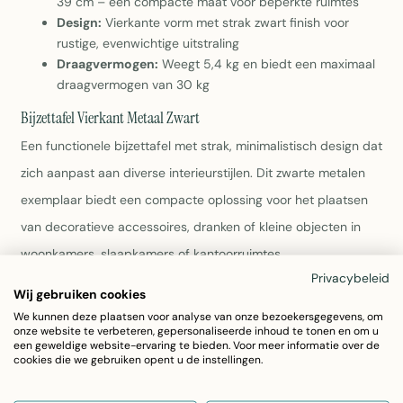
39 cm – een compacte maat voor beperkte ruimtes
Design:
Vierkante vorm met strak zwart finish voor
rustige, evenwichtige uitstraling
Draagvermogen:
Weegt 5,4 kg en biedt een maximaal
draagvermogen van 30 kg
Bijzettafel Vierkant Metaal Zwart
Een functionele bijzettafel met strak, minimalistisch design dat
zich aanpast aan diverse interieurstijlen. Dit zwarte metalen
exemplaar biedt een compacte oplossing voor het plaatsen
van decoratieve accessoires, dranken of kleine objecten in
woonkamers, slaapkamers of kantoorruimtes.
Privacybeleid
Wij gebruiken cookies
Materiaal:
Volledig in metaal uitgevoerd voor
We kunnen deze plaatsen voor analyse van onze bezoekersgegevens, om
duurzaamheid en stabiliteit
onze website te verbeteren, gepersonaliseerde inhoud te tonen en om u
Afmetingen:
40 cm breed en diep met een hoogte van
een geweldige website-ervaring te bieden. Voor meer informatie over de
cookies die we gebruiken opent u de instellingen.
39 cm – perfect formaat voor beperkte ruimtes
Design:
Vierkante vorm met strak zwart finish voor