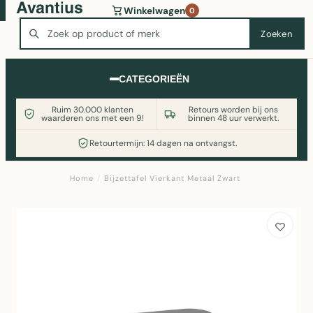
Wasmachine of koelkast nodig? Vergelijk alle prijzen op
Winkelwagen
0
Witgoedaanbod.nl
Zoeken
Zoeken
CATEGORIEËN
Ruim 30.000 klanten
Retours worden bij ons
waarderen ons met een 9!
binnen 48 uur verwerkt.
Retourtermijn: 14 dagen na ontvangst.
Home
/
Bijzettafel Vierkant Metaal Zwart