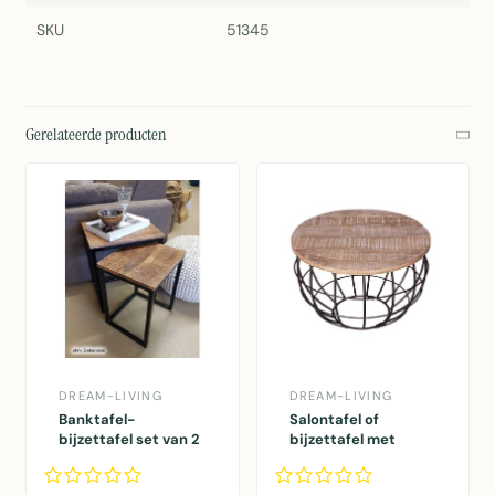
SKU
51345
Gerelateerde producten
DREAM-LIVING
DREAM-LIVING
Banktafel-
Salontafel of
bijzettafel set van 2
bijzettafel met
stuks zwart metaal
zwart metalen
hout
draadframe ø 55 cm