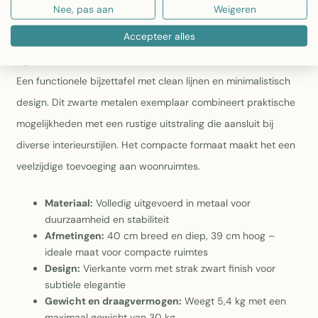
subtiele elegantie en eenvoudige integratie
Nee, pas aan
Weigeren
Gewicht en draagvermogen:
Weegt 5,4 kg met een
maximaal draagvermogen van 30 kg
Accepteer alles
Bijzettafel Vierkant Metaal Zwart
Een functionele bijzettafel met clean lijnen en minimalistisch
design. Dit zwarte metalen exemplaar combineert praktische
mogelijkheden met een rustige uitstraling die aansluit bij
diverse interieurstijlen. Het compacte formaat maakt het een
veelzijdige toevoeging aan woonruimtes.
Materiaal:
Volledig uitgevoerd in metaal voor
duurzaamheid en stabiliteit
Afmetingen:
40 cm breed en diep, 39 cm hoog –
ideale maat voor compacte ruimtes
Design:
Vierkante vorm met strak zwart finish voor
subtiele elegantie
Gewicht en draagvermogen:
Weegt 5,4 kg met een
maximaal gewicht van 30 kg