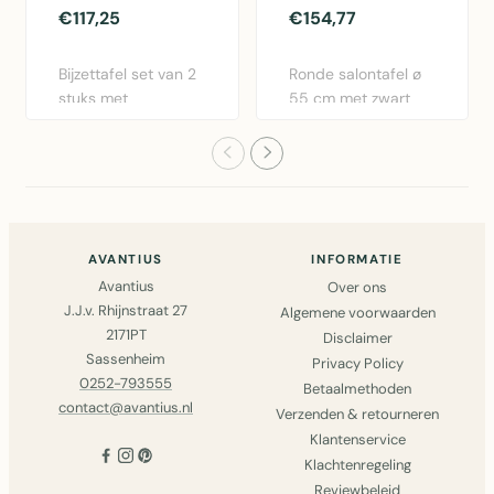
€117,25
€154,77
Bijzettafel set van 2
Ronde salontafel ø
stuks met
55 cm met zwart
mangohout blad en
metalen draadframe
zwart meta..
en ger..
AVANTIUS
INFORMATIE
Avantius
Over ons
J.J.v. Rhijnstraat 27
Algemene voorwaarden
2171PT
Disclaimer
Sassenheim
Privacy Policy
0252-793555
Betaalmethoden
contact@avantius.nl
Verzenden & retourneren
Klantenservice
Klachtenregeling
Reviewbeleid