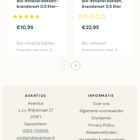
Bio-ethanol blikken-
Bio-ethanol blikken,
branderset 0,5 liter-
branderset 0,5 liter
3 blikjes
met spaarplaten.
€10,95
€22,95
Bio-ethanol blikken
Bio-ethanol
branderset met 3
branderset met 3
navulbare blikjes
blikjes van 0,5 liter
van 0..
en roestv..
AVANTIUS
INFORMATIE
Avantius
Over ons
J.J.v. Rhijnstraat 27
Algemene voorwaarden
2171PT
Disclaimer
Sassenheim
Privacy Policy
0252-793555
Betaalmethoden
contact@avantius.nl
Verzenden & retourneren