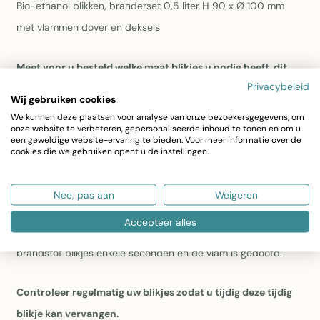
Bio-ethanol blikken, branderset 0,5 liter H 90 x Ø 100 mm
met vlammen dover en deksels
Meet voor u besteld welke maat blikjes u nodig heeft, dit
Privacybeleid
om te voorkomen dat u blikjes smaller zijn dan deze maat.
Wij gebruiken cookies
We kunnen deze plaatsen voor analyse van onze bezoekersgegevens, om
De set bestaat uit 3 lege brandstof blikjes met deksels
onze website te verbeteren, gepersonaliseerde inhoud te tonen en om u
een geweldige website-ervaring te bieden. Voor meer informatie over de
(navulbaar).
cookies die we gebruiken opent u de instellingen.
De blikjes kunnen zowel voor bio-ethanol als brandgel
gebruikt worden.
Nee, pas aan
Weigeren
Accepteer alles
Om de vlam te doven plaatst u de vlammendover op de
brandstof blikjes enkele seconden en de vlam is gedoofd.
Controleer regelmatig uw blikjes zodat u tijdig deze tijdig
blikje kan vervangen.